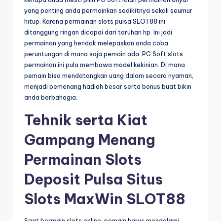
yang penting anda permainkan sedikitnya sekali seumur
hitup. Karena permainan slots pulsa SLOT88 ini
ditanggung ringan dicapai dari taruhan hp. Ini jadi
permainan yang hendak melepaskan anda coba
peruntungan di mana saja pemain ada. PG Soft slots
permainan ini pula membawa model kekinian. Di mana
pemain bisa mendatangkan uang dalam secara nyaman,
menjadi pemenang hadiah besar serta bonus buat bikin
anda berbahagia.
Tehnik serta Kiat
Gampang Menang
Permainan Slots
Deposit Pulsa Situs
Slots MaxWin SLOT88
Saat bermain slots online, pemain harus mendalami