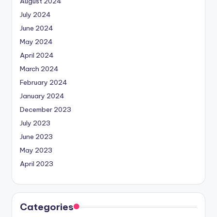
August 2024
July 2024
June 2024
May 2024
April 2024
March 2024
February 2024
January 2024
December 2023
July 2023
June 2023
May 2023
April 2023
Categories