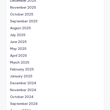
December 2025
November 2025
October 2025
September 2025
August 2025
July 2025
June 2025
May 2025
April 2025
March 2025
February 2025
January 2025
December 2024
November 2024
October 2024
September 2024