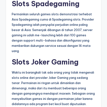
Slots Spadegaming
Permainkan seluruh games slots demonstrasi terhebat
Asia Spadegaming cuma di Spadegaming slots. Provider
Spadegaming ialah penyuplai perjudian online paling
besar di Asia. Semenjak dibangun di tahun 2007, server
gaming ini udah me-launching lebih dari 100 games
dengan support multi-bahasa dan dikonfigurasi yang
memberikan dukungan service sesuai dengan 14 mata
uang.
Slots Joker Gaming
Waktu ini barangkali tak ada orang yang tidak mengenali
slots online dari provider Joker Gaming yang sedang
tenar. Permainan ini ringan untuk dimainkan dan
dimenangi, maka dari itu membuat beberapa orang
dengan gampangnya mendapat maxwin. Sebagian orang
menyebutkan games ini dengan permainan joker karena
didalamnya ada program bet kecil buat diputuskan.