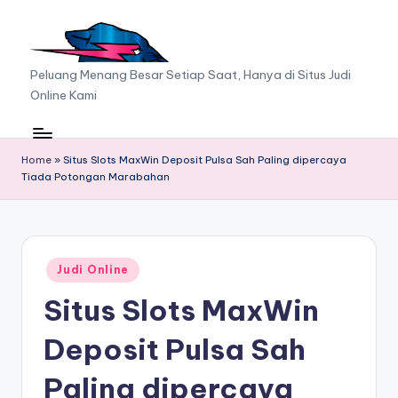
Skip
to
A
Peluang Menang Besar Setiap Saat, Hanya di Situs Judi
content
Online Kami
A
F
C
Home
»
Situs Slots MaxWin Deposit Pulsa Sah Paling dipercaya
Tiada Potongan Marabahan
G
Posted
Judi Online
in
Situs Slots MaxWin
Deposit Pulsa Sah
Paling dipercaya