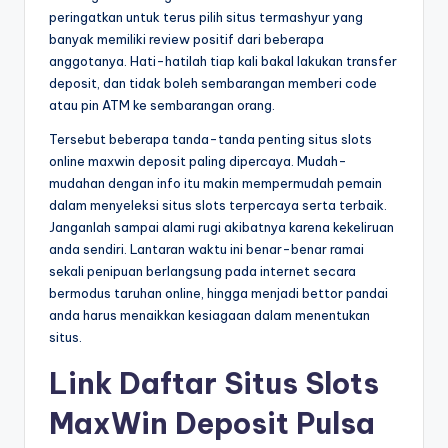
peringatkan untuk terus pilih situs termashyur yang
banyak memiliki review positif dari beberapa
anggotanya. Hati-hatilah tiap kali bakal lakukan transfer
deposit, dan tidak boleh sembarangan memberi code
atau pin ATM ke sembarangan orang.
Tersebut beberapa tanda-tanda penting situs slots
online maxwin deposit paling dipercaya. Mudah-
mudahan dengan info itu makin mempermudah pemain
dalam menyeleksi situs slots terpercaya serta terbaik.
Janganlah sampai alami rugi akibatnya karena kekeliruan
anda sendiri. Lantaran waktu ini benar-benar ramai
sekali penipuan berlangsung pada internet secara
bermodus taruhan online, hingga menjadi bettor pandai
anda harus menaikkan kesiagaan dalam menentukan
situs.
Link Daftar Situs Slots
MaxWin Deposit Pulsa