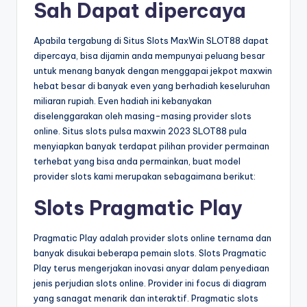
Sah Dapat dipercaya
Apabila tergabung di Situs Slots MaxWin SLOT88 dapat
dipercaya, bisa dijamin anda mempunyai peluang besar
untuk menang banyak dengan menggapai jekpot maxwin
hebat besar di banyak even yang berhadiah keseluruhan
miliaran rupiah. Even hadiah ini kebanyakan
diselenggarakan oleh masing-masing provider slots
online. Situs slots pulsa maxwin 2023 SLOT88 pula
menyiapkan banyak terdapat pilihan provider permainan
terhebat yang bisa anda permainkan, buat model
provider slots kami merupakan sebagaimana berikut:
Slots Pragmatic Play
Pragmatic Play adalah provider slots online ternama dan
banyak disukai beberapa pemain slots. Slots Pragmatic
Play terus mengerjakan inovasi anyar dalam penyediaan
jenis perjudian slots online. Provider ini focus di diagram
yang sanagat menarik dan interaktif. Pragmatic slots