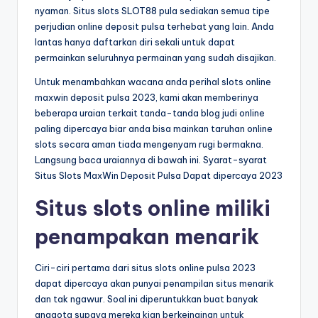
nyaman. Situs slots SLOT88 pula sediakan semua tipe
perjudian online deposit pulsa terhebat yang lain. Anda
lantas hanya daftarkan diri sekali untuk dapat
permainkan seluruhnya permainan yang sudah disajikan.
Untuk menambahkan wacana anda perihal slots online
maxwin deposit pulsa 2023, kami akan memberinya
beberapa uraian terkait tanda-tanda blog judi online
paling dipercaya biar anda bisa mainkan taruhan online
slots secara aman tiada mengenyam rugi bermakna.
Langsung baca uraiannya di bawah ini. Syarat-syarat
Situs Slots MaxWin Deposit Pulsa Dapat dipercaya 2023
Situs slots online miliki
penampakan menarik
Ciri-ciri pertama dari situs slots online pulsa 2023
dapat dipercaya akan punyai penampilan situs menarik
dan tak ngawur. Soal ini diperuntukkan buat banyak
anggota supaya mereka kian berkeinginan untuk