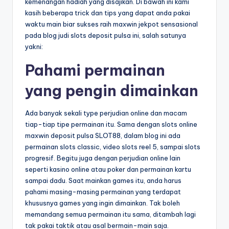
kemenangan hadiah yang disajikan. Di bawah ini kami
kasih beberapa trick dan tips yang dapat anda pakai
waktu main biar sukses raih maxwin jekpot sensasional
pada blog judi slots deposit pulsa ini, salah satunya
yakni:
Pahami permainan
yang pengin dimainkan
Ada banyak sekali type perjudian online dan macam
tiap-tiap tipe permainan itu. Sama dengan slots online
maxwin deposit pulsa SLOT88, dalam blog ini ada
permainan slots classic, video slots reel 5, sampai slots
progresif. Begitu juga dengan perjudian online lain
seperti kasino online atau poker dan permainan kartu
sampai dadu. Saat mainkan games itu, anda harus
pahami masing-masing permainan yang terdapat
khususnya games yang ingin dimainkan. Tak boleh
memandang semua permainan itu sama, ditambah lagi
tak pakai taktik atau asal bermain-main saja.