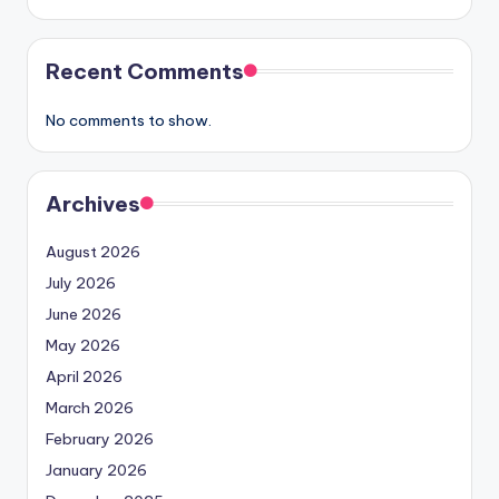
Recent Comments
No comments to show.
Archives
August 2026
July 2026
June 2026
May 2026
April 2026
March 2026
February 2026
January 2026