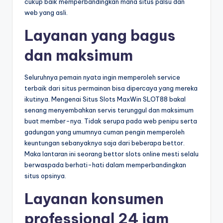
cukup baik memperbandingkan mana situs palsu dan
web yang asli.
Layanan yang bagus
dan maksimum
Seluruhnya pemain nyata ingin memperoleh service
terbaik dari situs permainan bisa dipercaya yang mereka
ikutinya. Mengenai Situs Slots MaxWin SLOT88 bakal
senang menyembahkan servis terunggul dan maksimum
buat member-nya. Tidak serupa pada web penipu serta
gadungan yang umumnya cuman pengin memperoleh
keuntungan sebanyaknya saja dari beberapa bettor.
Maka lantaran ini seorang bettor slots online mesti selalu
berwaspada berhati-hati dalam memperbandingkan
situs opsinya.
Layanan konsumen
professional 24 jam