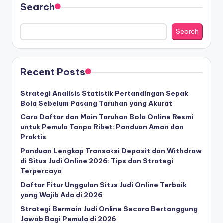
Search
Search
Recent Posts
Strategi Analisis Statistik Pertandingan Sepak
Bola Sebelum Pasang Taruhan yang Akurat
Cara Daftar dan Main Taruhan Bola Online Resmi
untuk Pemula Tanpa Ribet: Panduan Aman dan
Praktis
Panduan Lengkap Transaksi Deposit dan Withdraw
di Situs Judi Online 2026: Tips dan Strategi
Terpercaya
Daftar Fitur Unggulan Situs Judi Online Terbaik
yang Wajib Ada di 2026
Strategi Bermain Judi Online Secara Bertanggung
Jawab Bagi Pemula di 2026