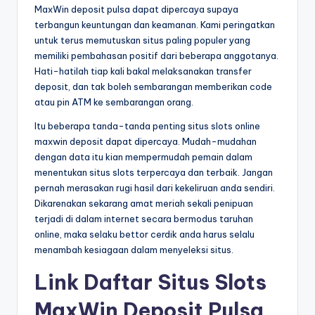
MaxWin deposit pulsa dapat dipercaya supaya
terbangun keuntungan dan keamanan. Kami peringatkan
untuk terus memutuskan situs paling populer yang
memiliki pembahasan positif dari beberapa anggotanya.
Hati-hatilah tiap kali bakal melaksanakan transfer
deposit, dan tak boleh sembarangan memberikan code
atau pin ATM ke sembarangan orang.
Itu beberapa tanda-tanda penting situs slots online
maxwin deposit dapat dipercaya. Mudah-mudahan
dengan data itu kian mempermudah pemain dalam
menentukan situs slots terpercaya dan terbaik. Jangan
pernah merasakan rugi hasil dari kekeliruan anda sendiri.
Dikarenakan sekarang amat meriah sekali penipuan
terjadi di dalam internet secara bermodus taruhan
online, maka selaku bettor cerdik anda harus selalu
menambah kesiagaan dalam menyeleksi situs.
Link Daftar Situs Slots
MaxWin Deposit Pulsa