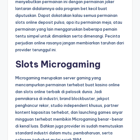
menyebutkan permainan ini dengan permainan joker
lantaran didalamnya ada program bet kecil buat
diputuskan. Dapat dokatakan kalau semua permainan
slots online deposit pulsa, apa itu permainan meja, atau
permainan yang lain menggaruskan beberapa pemain
tentu simpel untuk dimainkan serta dimenangi. Pecinta
perjudian online rasanya jangan membiarkan taruhan dari
provider terunggul ini.
Slots Microgaming
Microgaming merupakan server gaming yang
mencampurkan permainan terhebat buat kasino online
dan slots online terbaik di pelosok dunia. Jadi
pemrakarsa di industri, brand blockbuster, jekpot
penghancur rekor, studio independent khusus, partner
kontent kapasitas terhebat, dan launching games anyar
mingguan terhebat membikin Microgaming benar-benar
di kenal luas. Bahkan juga provider ini sudah memutuskan
standard industri dalam mutu, pembaharuan, serta
selingan terhebat mulai sejak 1994.