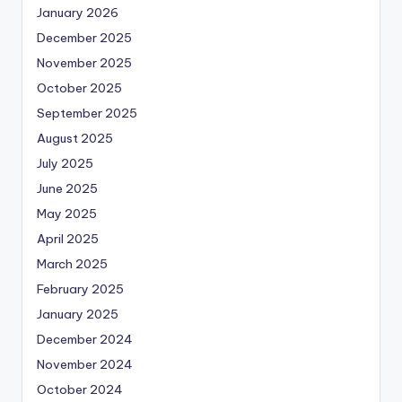
January 2026
December 2025
November 2025
October 2025
September 2025
August 2025
July 2025
June 2025
May 2025
April 2025
March 2025
February 2025
January 2025
December 2024
November 2024
October 2024