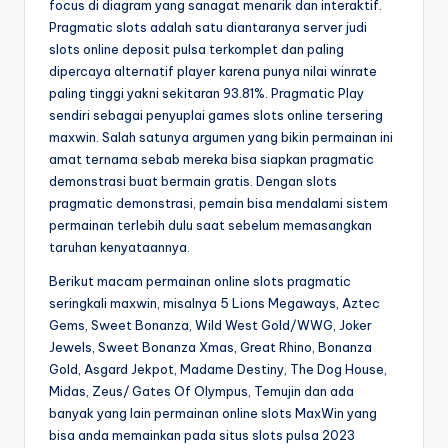
focus di diagram yang sanagat menarik dan interaktif.
Pragmatic slots adalah satu diantaranya server judi
slots online deposit pulsa terkomplet dan paling
dipercaya alternatif player karena punya nilai winrate
paling tinggi yakni sekitaran 93.81%. Pragmatic Play
sendiri sebagai penyuplai games slots online tersering
maxwin. Salah satunya argumen yang bikin permainan ini
amat ternama sebab mereka bisa siapkan pragmatic
demonstrasi buat bermain gratis. Dengan slots
pragmatic demonstrasi, pemain bisa mendalami sistem
permainan terlebih dulu saat sebelum memasangkan
taruhan kenyataannya.
Berikut macam permainan online slots pragmatic
seringkali maxwin, misalnya 5 Lions Megaways, Aztec
Gems, Sweet Bonanza, Wild West Gold/WWG, Joker
Jewels, Sweet Bonanza Xmas, Great Rhino, Bonanza
Gold, Asgard Jekpot, Madame Destiny, The Dog House,
Midas, Zeus/ Gates Of Olympus, Temujin dan ada
banyak yang lain permainan online slots MaxWin yang
bisa anda memainkan pada situs slots pulsa 2023