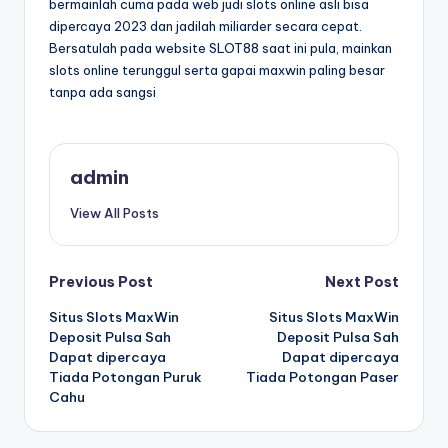
bermainlah cuma pada web judi slots online asli bisa
dipercaya 2023 dan jadilah miliarder secara cepat.
Bersatulah pada website SLOT88 saat ini pula, mainkan
slots online terunggul serta gapai maxwin paling besar
tanpa ada sangsi
admin
View All Posts
Post
Previous Post
Next Post
Situs Slots MaxWin
Situs Slots MaxWin
navigation
Deposit Pulsa Sah
Deposit Pulsa Sah
Dapat dipercaya
Dapat dipercaya
Tiada Potongan Puruk
Tiada Potongan Paser
Cahu