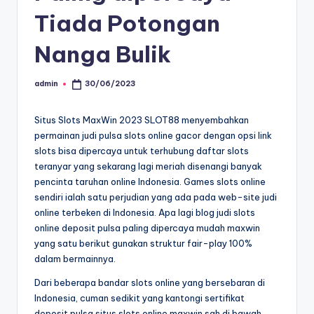
Tiada Potongan
Nanga Bulik
admin
30/06/2023
Posted
by
Situs Slots MaxWin 2023 SLOT88 menyembahkan
permainan judi pulsa slots online gacor dengan opsi link
slots bisa dipercaya untuk terhubung daftar slots
teranyar yang sekarang lagi meriah disenangi banyak
pencinta taruhan online Indonesia. Games slots online
sendiri ialah satu perjudian yang ada pada web-site judi
online terbeken di Indonesia. Apa lagi blog judi slots
online deposit pulsa paling dipercaya mudah maxwin
yang satu berikut gunakan struktur fair-play 100%
dalam bermainnya.
Dari beberapa bandar slots online yang bersebaran di
Indonesia, cuman sedikit yang kantongi sertifikat
deposit pulsa situs slots online maxwin sah di bawah