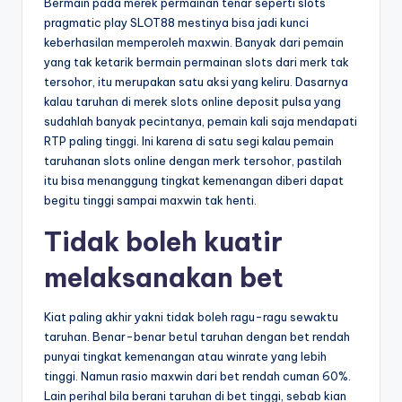
Bermain pada merek permainan tenar seperti slots
pragmatic play SLOT88 mestinya bisa jadi kunci
keberhasilan memperoleh maxwin. Banyak dari pemain
yang tak ketarik bermain permainan slots dari merk tak
tersohor, itu merupakan satu aksi yang keliru. Dasarnya
kalau taruhan di merek slots online deposit pulsa yang
sudahlah banyak pecintanya, pemain kali saja mendapati
RTP paling tinggi. Ini karena di satu segi kalau pemain
taruhanan slots online dengan merk tersohor, pastilah
itu bisa menanggung tingkat kemenangan diberi dapat
begitu tinggi sampai maxwin tak henti.
Tidak boleh kuatir
melaksanakan bet
Kiat paling akhir yakni tidak boleh ragu-ragu sewaktu
taruhan. Benar-benar betul taruhan dengan bet rendah
punyai tingkat kemenangan atau winrate yang lebih
tinggi. Namun rasio maxwin dari bet rendah cuman 60%.
Lain perihal bila berani taruhan di bet tinggi, sebab kian