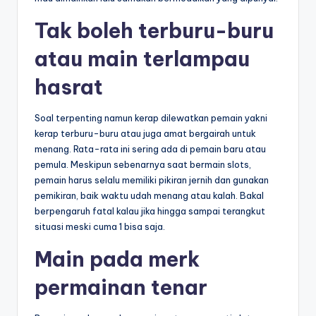
Tak boleh terburu-buru
atau main terlampau
hasrat
Soal terpenting namun kerap dilewatkan pemain yakni
kerap terburu-buru atau juga amat bergairah untuk
menang. Rata-rata ini sering ada di pemain baru atau
pemula. Meskipun sebenarnya saat bermain slots,
pemain harus selalu memiliki pikiran jernih dan gunakan
pemikiran, baik waktu udah menang atau kalah. Bakal
berpengaruh fatal kalau jika hingga sampai terangkut
situasi meski cuma 1 bisa saja.
Main pada merk
permainan tenar