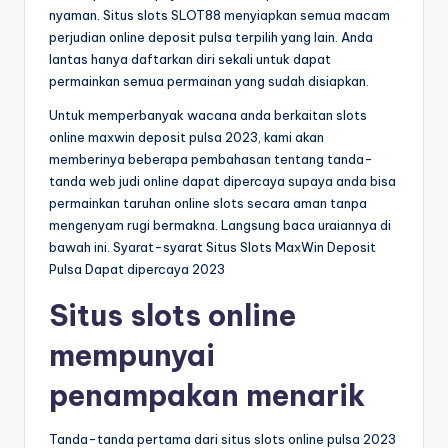
nyaman. Situs slots SLOT88 menyiapkan semua macam
perjudian online deposit pulsa terpilih yang lain. Anda
lantas hanya daftarkan diri sekali untuk dapat
permainkan semua permainan yang sudah disiapkan.
Untuk memperbanyak wacana anda berkaitan slots
online maxwin deposit pulsa 2023, kami akan
memberinya beberapa pembahasan tentang tanda-
tanda web judi online dapat dipercaya supaya anda bisa
permainkan taruhan online slots secara aman tanpa
mengenyam rugi bermakna. Langsung baca uraiannya di
bawah ini. Syarat-syarat Situs Slots MaxWin Deposit
Pulsa Dapat dipercaya 2023
Situs slots online
mempunyai
penampakan menarik
Tanda-tanda pertama dari situs slots online pulsa 2023