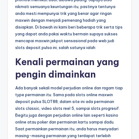
nikmati semuanya keuntungan itu, pastinya tentunya
anda mesti mempunyai trik yang benar agar ringan
maxwin dengan menjadi pemenang hadiah yang
disiapkan. Di bawah ini kami beri beberapa trik serta tips
yang dapat anda pakai waktu bermain supaya sukses
mencapai maxwin jekpot sensasional pada web judi
slots deposit pulsa ini, salah satunya ialah:
Kenali permainan yang
pengin dimainkan
Ada banyak sekali model perjudian online dan ragam tiap
type permainan itu. Sama pada slots online maxwin
deposit pulsa SLOT88, dalam site ini ada permainan
slots classic, video slots reel 5, sampai slots progresif.
Begitu juga dengan perjudian online lain seperti kasino
online atau poker dan permainan kartu sampai dadu.
Saat permainkan permainan itu, anda harus menyadari
masing-masing permainan yang terdapat terlebih