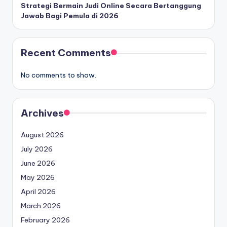
Strategi Bermain Judi Online Secara Bertanggung
Jawab Bagi Pemula di 2026
Recent Comments
No comments to show.
Archives
August 2026
July 2026
June 2026
May 2026
April 2026
March 2026
February 2026