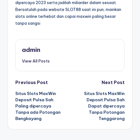
dipercaya 2023 serta jadilah miliarder dalam sesaat.
Bersatulah pada website SLOT88 saat ini pun, mainkan
slots online terhebat dan capai maxwin paling besar
tanpa sangsi
admin
View All Posts
Post
Previous Post
Next Post
Situs Slots MaxWin
Situs Slots MaxWin
navigation
Deposit Pulsa Sah
Deposit Pulsa Sah
Paling dipercaya
Dapat dipercaya
Tanpa ada Potongan
Tanpa Potongan
Bengkayang
Tenggarong