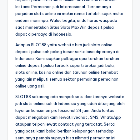
Instansi Permainan judi Internasional. Ternamanya
perjudian slots online ini makin ramai terlebih sejak mulai
endemi menimpa. Walau begitu, anda harus waspada
saat menentukan Situs Slots MaxWin deposit pulsa
dapat dipercaya di Indonesia.
Adapun SLOT88 yaitu website biro judi slots online
deposit pulsa sah paling besar serta bisa dipercaya di
Indonesia. Kami siapkan pelbagai opsi taruhan taruhan
online deposit pulsa terbaik seperti broker judi bola,
slots online, kasino online dan taruhan online terhebat
yang lain meliputi semua sektor permainan permainan
online uang asli.
SLOT88 sekarang ada menjadi satu diantaranya website
judi slots online sah di Indonesia yang udah ditunjang oleh
layanan konsumen professional 24 jam. Anda lantas
dapat mengabari kami lewat livechat , SMS, WhatsApp
ataupun telpon lewat contact yang tercatat. Serta
yang pasti kami bakal berikan kelapangan terhadap
semuanya pemain supaya bisa nikmati permainan ini