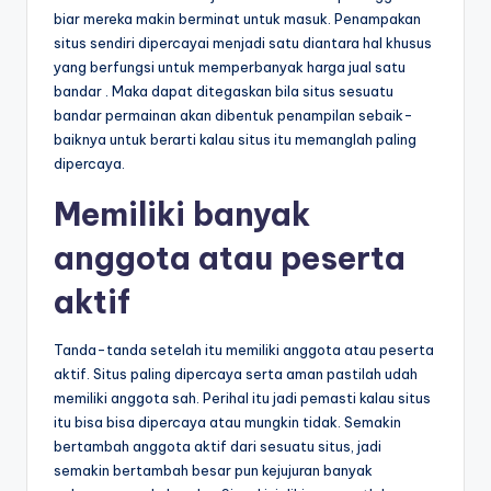
biar mereka makin berminat untuk masuk. Penampakan
situs sendiri dipercayai menjadi satu diantara hal khusus
yang berfungsi untuk memperbanyak harga jual satu
bandar . Maka dapat ditegaskan bila situs sesuatu
bandar permainan akan dibentuk penampilan sebaik-
baiknya untuk berarti kalau situs itu memanglah paling
dipercaya.
Memiliki banyak
anggota atau peserta
aktif
Tanda-tanda setelah itu memiliki anggota atau peserta
aktif. Situs paling dipercaya serta aman pastilah udah
memiliki anggota sah. Perihal itu jadi pemasti kalau situs
itu bisa bisa dipercaya atau mungkin tidak. Semakin
bertambah anggota aktif dari sesuatu situs, jadi
semakin bertambah besar pun kejujuran banyak