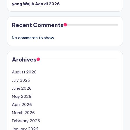
yang Wajib Ada di 2026
Recent Comments
No comments to show.
Archives
August 2026
July 2026
June 2026
May 2026
April 2026
March 2026
February 2026
January 2026