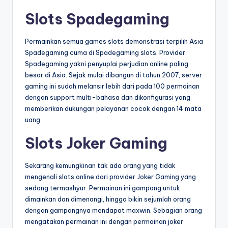
Slots Spadegaming
Permainkan semua games slots demonstrasi terpilih Asia
Spadegaming cuma di Spadegaming slots. Provider
Spadegaming yakni penyuplai perjudian online paling
besar di Asia. Sejak mulai dibangun di tahun 2007, server
gaming ini sudah melansir lebih dari pada 100 permainan
dengan support multi-bahasa dan dikonfigurasi yang
memberikan dukungan pelayanan cocok dengan 14 mata
uang.
Slots Joker Gaming
Sekarang kemungkinan tak ada orang yang tidak
mengenali slots online dari provider Joker Gaming yang
sedang termashyur. Permainan ini gampang untuk
dimainkan dan dimenangi, hingga bikin sejumlah orang
dengan gampangnya mendapat maxwin. Sebagian orang
mengatakan permainan ini dengan permainan joker