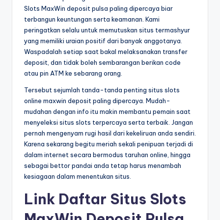
Slots MaxWin deposit pulsa paling dipercaya biar
terbangun keuntungan serta keamanan. Kami
peringatkan selalu untuk memutuskan situs termashyur
yang memiliki uraian positif dari banyak anggotanya.
Waspadalah setiap saat bakal melaksanakan transfer
deposit, dan tidak boleh sembarangan berikan code
atau pin ATM ke sebarang orang.
Tersebut sejumlah tanda-tanda penting situs slots
online maxwin deposit paling dipercaya. Mudah-
mudahan dengan info itu makin membantu pemain saat
menyeleksi situs slots terpercaya serta terbaik. Jangan
pernah mengenyam rugi hasil dari kekeliruan anda sendiri.
Karena sekarang begitu meriah sekali penipuan terjadi di
dalam internet secara bermodus taruhan online, hingga
sebagai bettor pandai anda tetap harus menambah
kesiagaan dalam menentukan situs.
Link Daftar Situs Slots
MaxWin Deposit Pulsa