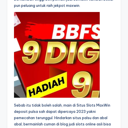
pun peluang untuk raih jekpot maxwin.
Sebab itu tidak boleh salah, main di Situs Slots MaxWin
deposit pulsa sah dapat dipercaya 2023 yakni
pemecahan terunggul. Hindarkan situs palsu dan abal
abal, bermainlah cuman di blog judi slots online asli bisa