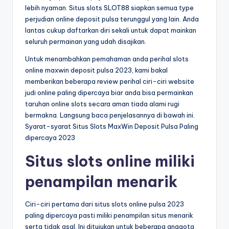
lebih nyaman. Situs slots SLOT88 siapkan semua type
perjudian online deposit pulsa terunggul yang lain. Anda
lantas cukup daftarkan diri sekali untuk dapat mainkan
seluruh permainan yang udah disajikan.
Untuk menambahkan pemahaman anda perihal slots
online maxwin deposit pulsa 2023, kami bakal
memberikan beberapa review perihal ciri-ciri website
judi online paling dipercaya biar anda bisa permainkan
taruhan online slots secara aman tiada alami rugi
bermakna. Langsung baca penjelasannya di bawah ini.
Syarat-syarat Situs Slots MaxWin Deposit Pulsa Paling
dipercaya 2023
Situs slots online miliki
penampilan menarik
Ciri-ciri pertama dari situs slots online pulsa 2023
paling dipercaya pasti miliki penampilan situs menarik
serta tidak asal. Ini ditujukan untuk beberapa anggota