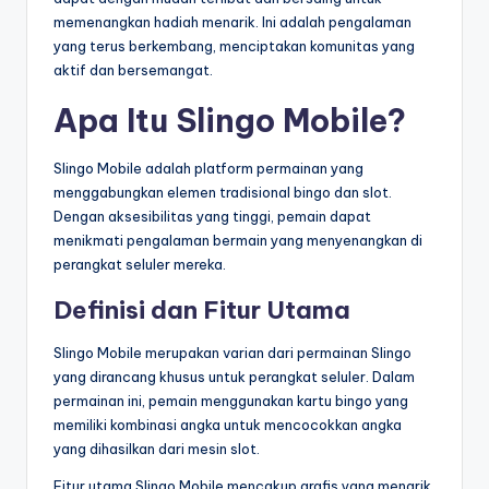
memenangkan hadiah menarik. Ini adalah pengalaman
yang terus berkembang, menciptakan komunitas yang
aktif dan bersemangat.
Apa Itu Slingo Mobile?
Slingo Mobile adalah platform permainan yang
menggabungkan elemen tradisional bingo dan slot.
Dengan aksesibilitas yang tinggi, pemain dapat
menikmati pengalaman bermain yang menyenangkan di
perangkat seluler mereka.
Definisi dan Fitur Utama
Slingo Mobile merupakan varian dari permainan Slingo
yang dirancang khusus untuk perangkat seluler. Dalam
permainan ini, pemain menggunakan kartu bingo yang
memiliki kombinasi angka untuk mencocokkan angka
yang dihasilkan dari mesin slot.
Fitur utama Slingo Mobile mencakup grafis yang menarik