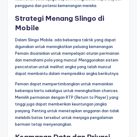
pengguna dan potensi kemenangan mereka.
Strategi Menang Slingo di
Mobile
Dalam Slingo Mobile, ada beberapa taktik yang dapat
digunakan untuk meningkatkan peluang kemenangan.
Pemain disarankan untuk mempelajari aturan permainan
dan memahami pola yang muncul. Menggunakan sistem
pencatatan untuk melihat angka yang telah muncul
dapat membantu dalam memprediksi angka berikutnya.
Pemain dapat mempertimbangkan untuk memainkan
beberapa kartu sekaligus untuk meningkatkan chances.
Memilih permainan dengan RTP (Return to Player) yang
tinggi juga dapat memberikan keuntungan jangka
panjang. Penting untuk menetapkan anggaran dan tidak
melebihi batas tersebut untuk menjaga pengalaman
bermain tetap menyenangkan.
Keamanan Data dan Privasi