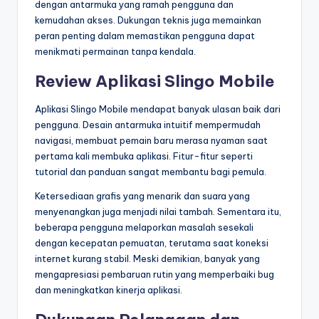
dengan antarmuka yang ramah pengguna dan
kemudahan akses. Dukungan teknis juga memainkan
peran penting dalam memastikan pengguna dapat
menikmati permainan tanpa kendala.
Review Aplikasi Slingo Mobile
Aplikasi Slingo Mobile mendapat banyak ulasan baik dari
pengguna. Desain antarmuka intuitif mempermudah
navigasi, membuat pemain baru merasa nyaman saat
pertama kali membuka aplikasi. Fitur-fitur seperti
tutorial dan panduan sangat membantu bagi pemula.
Ketersediaan grafis yang menarik dan suara yang
menyenangkan juga menjadi nilai tambah. Sementara itu,
beberapa pengguna melaporkan masalah sesekali
dengan kecepatan pemuatan, terutama saat koneksi
internet kurang stabil. Meski demikian, banyak yang
mengapresiasi pembaruan rutin yang memperbaiki bug
dan meningkatkan kinerja aplikasi.