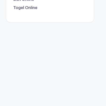
Togel Online