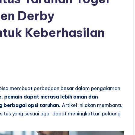
en Derby
tuk Keberhasilan
at bisa membuat perbedaan besar dalam pengalaman
, pemain dapat merasa lebih aman dan
 berbagai opsi taruhan.
Artikel ini akan membantu
tus yang sesuai agar dapat meningkatkan peluang