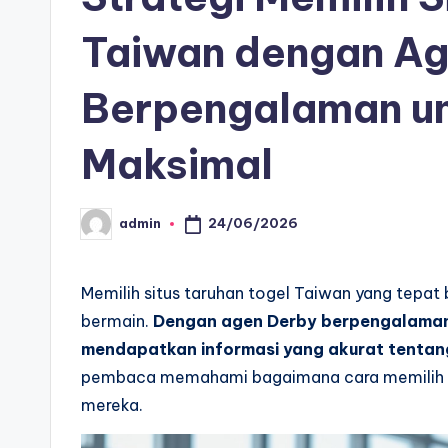
Taiwan dengan Ag
Berpengalaman un
Maksimal
24/06/2026
admin
Posted
by
Memilih situs taruhan togel Taiwan yang tep
bermain.
Dengan agen Derby berpengalaman
mendapatkan informasi yang akurat tentang
pembaca memahami bagaimana cara memilih si
mereka.