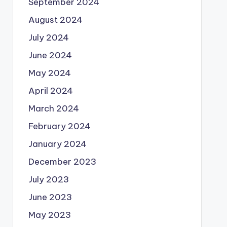
September 2024
August 2024
July 2024
June 2024
May 2024
April 2024
March 2024
February 2024
January 2024
December 2023
July 2023
June 2023
May 2023