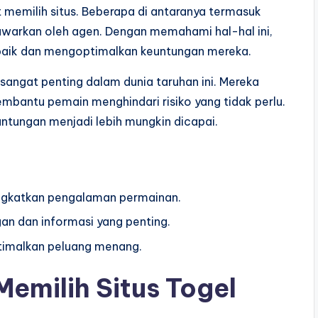
 memilih situs. Beberapa di antaranya termasuk
tawarkan oleh agen. Dengan memahami hal-hal ini,
baik dan mengoptimalkan keuntungan mereka.
sangat penting dalam dunia taruhan ini. Mereka
bantu pemain menghindari risiko yang tidak perlu.
untungan menjadi lebih mungkin dicapai.
ngkatkan pengalaman permainan.
 dan informasi yang penting.
imalkan peluang menang.
Memilih Situs Togel