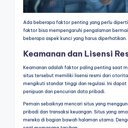
Ada beberapa faktor penting yang perlu dipert
faktor bisa mempengaruhi pengalaman bermain
beberapa aspek kunci yang harus diperhatikan.
Keamanan dan Lisensi Re
Keamanan adalah faktor paling penting saat m
situs tersebut memiliki lisensi resmi dari otori
mengikuti standar tinggi dan regulasi. Ini dapat
penipuan dan pencurian data pribadi.
Pemain sebaiknya mencari situs yang mengguna
pribadi dan transaksi keuangan. Situs yang 
mereka di bagian bawah halaman utama. Denga
saat memasang taruhan.