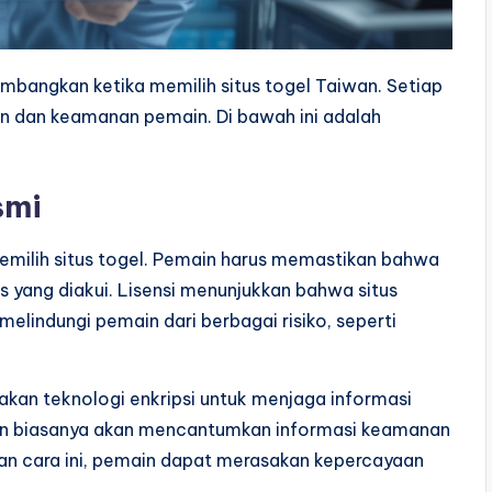
imbangkan ketika memilih situs togel Taiwan. Setiap
 dan keamanan pemain. Di bawah ini adalah
smi
emilih situs togel. Pemain harus memastikan bahwa
tas yang diakui. Lisensi menunjukkan bahwa situs
 melindungi pemain dari berbagai risiko, seperti
kan teknologi enkripsi untuk menjaga informasi
aman biasanya akan mencantumkan informasi keamanan
n cara ini, pemain dapat merasakan kepercayaan