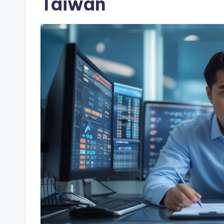
Taiwan