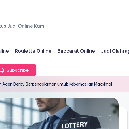
us Judi Online Kami
line
Roulette Online
Baccarat Online
Judi Olahra
Subscribe
an Agen Derby Berpengalaman untuk Keberhasilan Maksimal