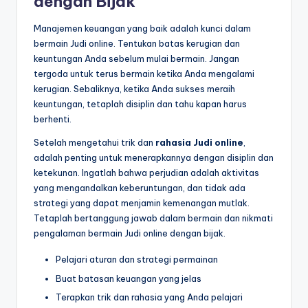
dengan Bijak
Manajemen keuangan yang baik adalah kunci dalam
bermain Judi online. Tentukan batas kerugian dan
keuntungan Anda sebelum mulai bermain. Jangan
tergoda untuk terus bermain ketika Anda mengalami
kerugian. Sebaliknya, ketika Anda sukses meraih
keuntungan, tetaplah disiplin dan tahu kapan harus
berhenti.
Setelah mengetahui trik dan
rahasia Judi online
,
adalah penting untuk menerapkannya dengan disiplin dan
ketekunan. Ingatlah bahwa perjudian adalah aktivitas
yang mengandalkan keberuntungan, dan tidak ada
strategi yang dapat menjamin kemenangan mutlak.
Tetaplah bertanggung jawab dalam bermain dan nikmati
pengalaman bermain Judi online dengan bijak.
Pelajari aturan dan strategi permainan
Buat batasan keuangan yang jelas
Terapkan trik dan rahasia yang Anda pelajari