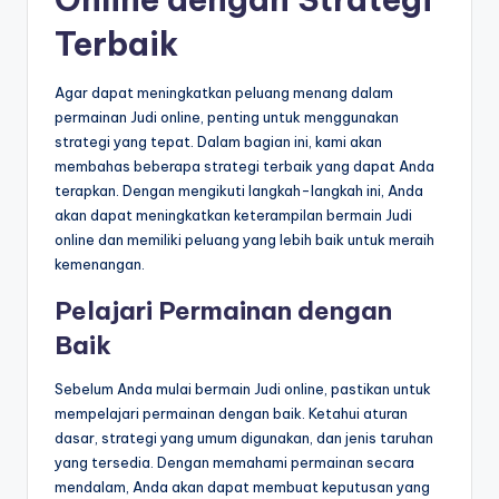
Terbaik
Agar dapat meningkatkan peluang menang dalam
permainan Judi online, penting untuk menggunakan
strategi yang tepat. Dalam bagian ini, kami akan
membahas beberapa strategi terbaik yang dapat Anda
terapkan. Dengan mengikuti langkah-langkah ini, Anda
akan dapat meningkatkan keterampilan bermain Judi
online dan memiliki peluang yang lebih baik untuk meraih
kemenangan.
Pelajari Permainan dengan
Baik
Sebelum Anda mulai bermain Judi online, pastikan untuk
mempelajari permainan dengan baik. Ketahui aturan
dasar, strategi yang umum digunakan, dan jenis taruhan
yang tersedia. Dengan memahami permainan secara
mendalam, Anda akan dapat membuat keputusan yang