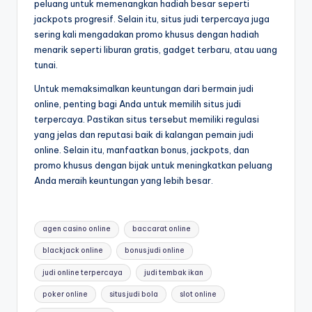
peluang untuk memenangkan hadiah besar seperti
jackpots progresif. Selain itu, situs judi terpercaya juga
sering kali mengadakan promo khusus dengan hadiah
menarik seperti liburan gratis, gadget terbaru, atau uang
tunai.
Untuk memaksimalkan keuntungan dari bermain judi
online, penting bagi Anda untuk memilih situs judi
terpercaya. Pastikan situs tersebut memiliki regulasi
yang jelas dan reputasi baik di kalangan pemain judi
online. Selain itu, manfaatkan bonus, jackpots, dan
promo khusus dengan bijak untuk meningkatkan peluang
Anda meraih keuntungan yang lebih besar.
Tags:
agen casino online
baccarat online
blackjack online
bonus judi online
judi online terpercaya
judi tembak ikan
poker online
situs judi bola
slot online