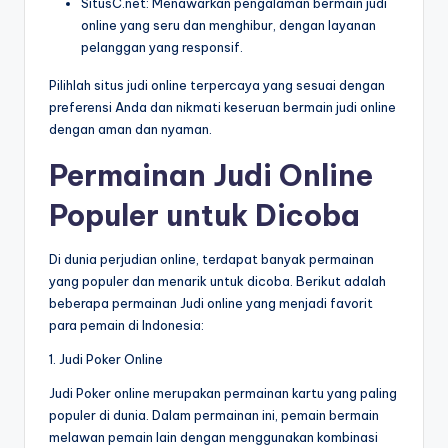
SitusC.net: Menawarkan pengalaman bermain judi
online yang seru dan menghibur, dengan layanan
pelanggan yang responsif.
Pilihlah situs judi online terpercaya yang sesuai dengan
preferensi Anda dan nikmati keseruan bermain judi online
dengan aman dan nyaman.
Permainan Judi Online
Populer untuk Dicoba
Di dunia perjudian online, terdapat banyak permainan
yang populer dan menarik untuk dicoba. Berikut adalah
beberapa permainan Judi online yang menjadi favorit
para pemain di Indonesia:
1. Judi Poker Online
Judi Poker online merupakan permainan kartu yang paling
populer di dunia. Dalam permainan ini, pemain bermain
melawan pemain lain dengan menggunakan kombinasi