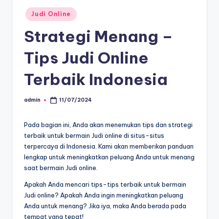
Posted
Judi Online
in
Strategi Menang –
Tips Judi Online
Terbaik Indonesia
admin
11/07/2024
Posted
by
Pada bagian ini, Anda akan menemukan tips dan strategi
terbaik untuk bermain Judi online di situs-situs
terpercaya di Indonesia. Kami akan memberikan panduan
lengkap untuk meningkatkan peluang Anda untuk menang
saat bermain Judi online.
Apakah Anda mencari tips-tips terbaik untuk bermain
Judi online? Apakah Anda ingin meningkatkan peluang
Anda untuk menang? Jika iya, maka Anda berada pada
tempat yang tepat!