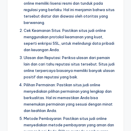
online memiliki lisensi resmi dan tunduk pada
regulasi yang berlaku. Hal ini menjamin bahwa situs
tersebut diatur dan diawasi oleh otoritas yang
berwenang.
Cek Keamanan Situs: Pastikan situs judi online
menggunakan protokol keamanan yang kuat,
seperti enkripsi SSL, untuk melindungi data pribadi
dan keuangan Anda.
Ulasan dan Reputasi: Periksa ulasan dari pemain
lain dan cari tahu reputasi situs tersebut. Situs judi
online terpercaya biasanya memiliki banyak ulasan
positif dan reputasi yang baik.
Pilihan Permainan: Pastikan situs judi online
menyediakan pilihan permainan yang lengkap dan
berkualitas. Hal ini memastikan Anda bisa
menemukan permainan yang sesuai dengan minat
dan keahlian Anda.
Metode Pembayaran: Pastikan situs judi online
menyediakan metode pembayaran yang aman dan