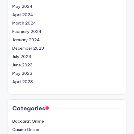
May 2024
April 2024
March 2024
February 2024
January 2024
December 2023
July 2023
June 2023
May 2023
April 2023
Categories
Baccarat Online
Casino Online