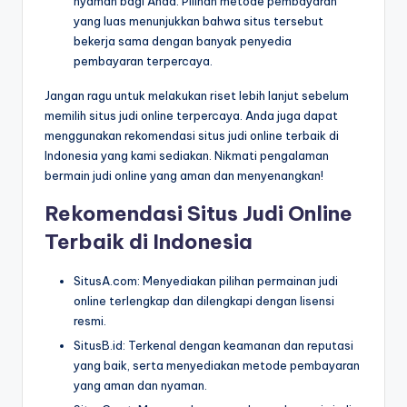
nyaman bagi Anda. Pilihan metode pembayaran
yang luas menunjukkan bahwa situs tersebut
bekerja sama dengan banyak penyedia
pembayaran terpercaya.
Jangan ragu untuk melakukan riset lebih lanjut sebelum
memilih situs judi online terpercaya. Anda juga dapat
menggunakan rekomendasi situs judi online terbaik di
Indonesia yang kami sediakan. Nikmati pengalaman
bermain judi online yang aman dan menyenangkan!
Rekomendasi Situs Judi Online
Terbaik di Indonesia
SitusA.com: Menyediakan pilihan permainan judi
online terlengkap dan dilengkapi dengan lisensi
resmi.
SitusB.id: Terkenal dengan keamanan dan reputasi
yang baik, serta menyediakan metode pembayaran
yang aman dan nyaman.