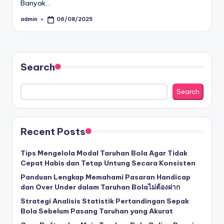
Banyak…
admin
06/08/2025
Posted
by
Search
Search
Recent Posts
Tips Mengelola Modal Taruhan Bola Agar Tidak
Cepat Habis dan Tetap Untung Secara Konsisten
Panduan Lengkap Memahami Pasaran Handicap
dan Over Under dalam Taruhan Bolaไม่ต้องฝาก
Strategi Analisis Statistik Pertandingan Sepak
Bola Sebelum Pasang Taruhan yang Akurat