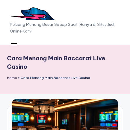
Skip
to
A
Peluang Menang Besar Setiap Saat, Hanya di Situs Judi
content
Online Kami
A
F
C
Cara Menang Main Baccarat Live
G
Casino
Home
»
Cara Menang Main Baccarat Live Casino