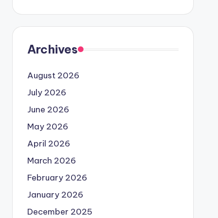
Archives
August 2026
July 2026
June 2026
May 2026
April 2026
March 2026
February 2026
January 2026
December 2025