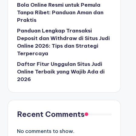
Bola Online Resmi untuk Pemula
Tanpa Ribet: Panduan Aman dan
Praktis
Panduan Lengkap Transaksi
Deposit dan Withdraw di Situs Judi
Online 2026: Tips dan Strategi
Terpercaya
Daftar Fitur Unggulan Situs Judi
Online Terbaik yang Wajib Ada di
2026
Recent Comments
No comments to show.