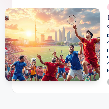
i
P
b