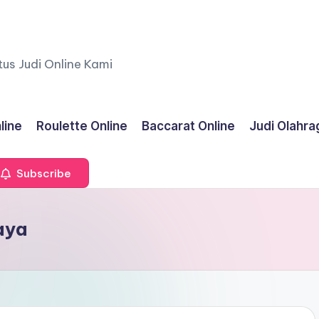
us Judi Online Kami
line
Roulette Online
Baccarat Online
Judi Olahra
Subscribe
aya