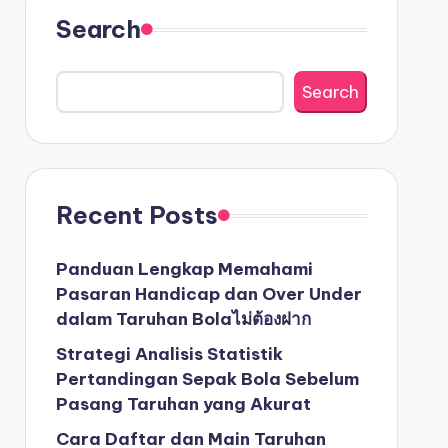
Search
Search
Recent Posts
Panduan Lengkap Memahami
Pasaran Handicap dan Over Under
dalam Taruhan Bolaไม่ต้องฝาก
Strategi Analisis Statistik
Pertandingan Sepak Bola Sebelum
Pasang Taruhan yang Akurat
Cara Daftar dan Main Taruhan