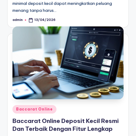
minimal deposit kecil dapat meningkatkan peluang
menang tanpa harus…
admin
13/04/2026
Posted
by
Posted
Baccarat Online
in
Baccarat Online Deposit Kecil Resmi
Dan Terbaik Dengan Fitur Lengkap