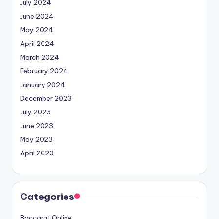
July 2024
June 2024
May 2024
April 2024
March 2024
February 2024
January 2024
December 2023
July 2023
June 2023
May 2023
April 2023
Categories
Baccarat Online