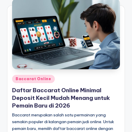
Posted
Baccarat Online
in
Daftar Baccarat Online Minimal
Deposit Kecil Mudah Menang untuk
Pemain Baru di 2026
Baccarat merupakan salah satu permainan yang
semakin populer di kalangan pemain judi online. Untuk
pemain baru, memilih daftar baccarat online dengan