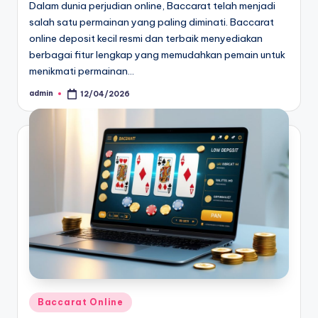
Dalam dunia perjudian online, Baccarat telah menjadi
salah satu permainan yang paling diminati. Baccarat
online deposit kecil resmi dan terbaik menyediakan
berbagai fitur lengkap yang memudahkan pemain untuk
menikmati permainan…
admin
12/04/2026
Posted
by
Posted
Baccarat Online
in