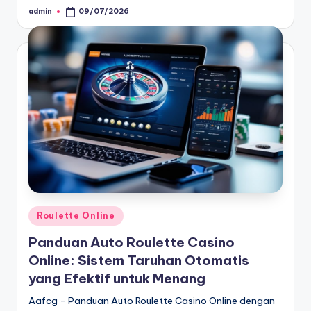
admin
09/07/2026
Posted
by
Posted
Roulette Online
in
Panduan Auto Roulette Casino
Online: Sistem Taruhan Otomatis
yang Efektif untuk Menang
Aafcg - Panduan Auto Roulette Casino Online dengan