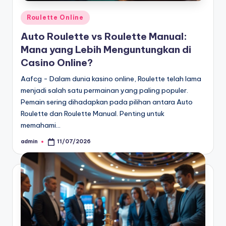
Posted
Roulette Online
in
Auto Roulette vs Roulette Manual:
Mana yang Lebih Menguntungkan di
Casino Online?
Aafcg - Dalam dunia kasino online, Roulette telah lama
menjadi salah satu permainan yang paling populer.
Pemain sering dihadapkan pada pilihan antara Auto
Roulette dan Roulette Manual. Penting untuk
memahami…
admin
11/07/2026
Posted
by