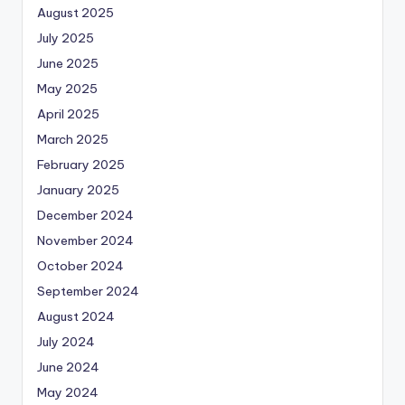
August 2025
July 2025
June 2025
May 2025
April 2025
March 2025
February 2025
January 2025
December 2024
November 2024
October 2024
September 2024
August 2024
July 2024
June 2024
May 2024