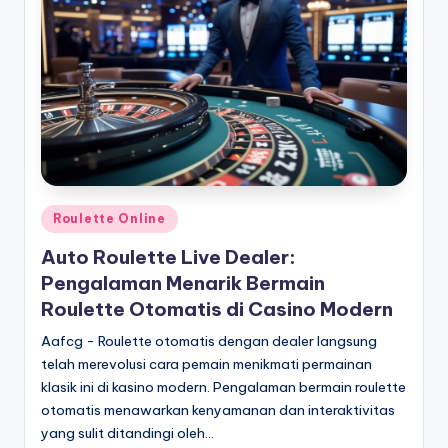
Posted
Roulette Online
in
Auto Roulette Live Dealer:
Pengalaman Menarik Bermain
Roulette Otomatis di Casino Modern
Aafcg - Roulette otomatis dengan dealer langsung
telah merevolusi cara pemain menikmati permainan
klasik ini di kasino modern. Pengalaman bermain roulette
otomatis menawarkan kenyamanan dan interaktivitas
yang sulit ditandingi oleh…