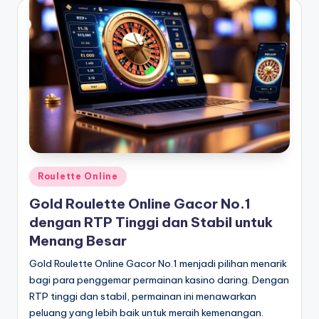
Posted
Roulette Online
in
Gold Roulette Online Gacor No.1
dengan RTP Tinggi dan Stabil untuk
Menang Besar
Gold Roulette Online Gacor No.1 menjadi pilihan menarik
bagi para penggemar permainan kasino daring. Dengan
RTP tinggi dan stabil, permainan ini menawarkan
peluang yang lebih baik untuk meraih kemenangan.