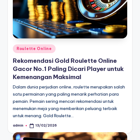
Posted
Roulette Online
in
Rekomendasi Gold Roulette Online
Gacor No.1 Paling Dicari Player untuk
Kemenangan Maksimal
Dalam dunia perjudian online, roulette merupakan salah
satu permainan yang paling menarik perhatian para
pemain. Pemain sering mencari rekomendasi untuk
menemukan meja yang memberikan peluang terbaik
untuk menang. Gold Roulette…
admin
13/02/2026
Posted
by