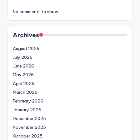
No comments to show.
Archives
August 2026
July 2026
June 2026
May 2026
April 2026
March 2026
February 2026
January 2026
December 2025
November 2025
October 2025