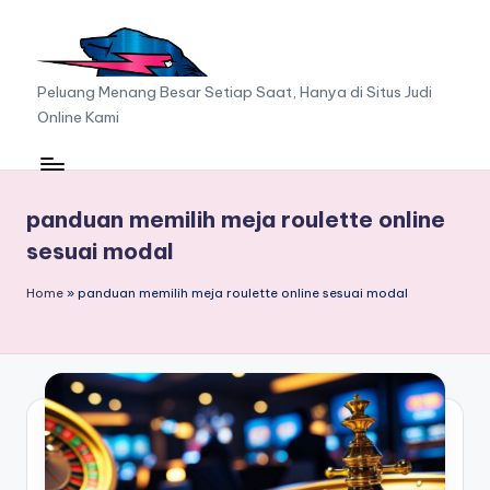
Skip
to
A
Peluang Menang Besar Setiap Saat, Hanya di Situs Judi
content
Online Kami
A
F
C
panduan memilih meja roulette online
G
sesuai modal
Home
»
panduan memilih meja roulette online sesuai modal