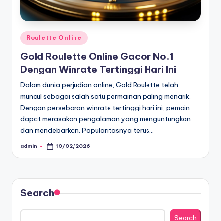
Posted
Roulette Online
in
Gold Roulette Online Gacor No.1
Dengan Winrate Tertinggi Hari Ini
Dalam dunia perjudian online, Gold Roulette telah
muncul sebagai salah satu permainan paling menarik.
Dengan persebaran winrate tertinggi hari ini, pemain
dapat merasakan pengalaman yang menguntungkan
dan mendebarkan. Popularitasnya terus…
admin
10/02/2026
Posted
by
Search
Search