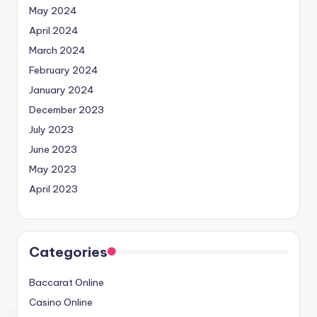
May 2024
April 2024
March 2024
February 2024
January 2024
December 2023
July 2023
June 2023
May 2023
April 2023
Categories
Baccarat Online
Casino Online