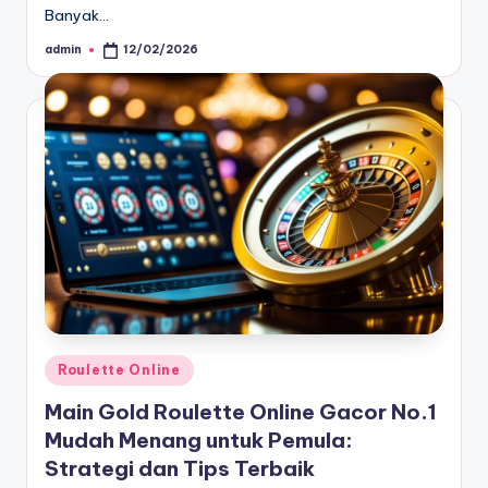
Banyak…
admin
12/02/2026
Posted
by
Posted
Roulette Online
in
Main Gold Roulette Online Gacor No.1
Mudah Menang untuk Pemula:
Strategi dan Tips Terbaik