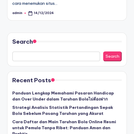
cara menemukan situs…
admin
14/12/2024
Posted
by
Search
Search
Recent Posts
Panduan Lengkap Memahami Pasaran Handicap
dan Over Under dalam Taruhan Bolaไม่ต้องฝาก
Strategi Analisis Statistik Pertandingan Sepak
Bola Sebelum Pasang Taruhan yang Akurat
Cara Daftar dan Main Taruhan Bola Online Resmi
untuk Pemula Tanpa Ribet: Panduan Aman dan
Praktis