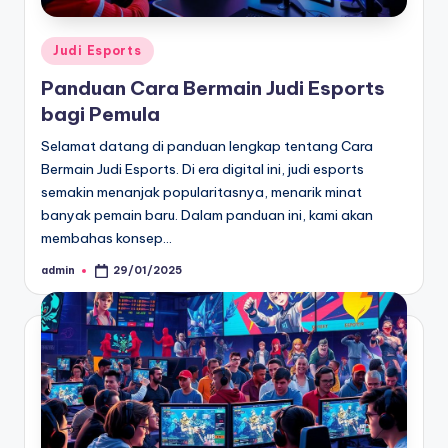
Posted
Judi Esports
in
Panduan Cara Bermain Judi Esports
bagi Pemula
Selamat datang di panduan lengkap tentang Cara
Bermain Judi Esports. Di era digital ini, judi esports
semakin menanjak popularitasnya, menarik minat
banyak pemain baru. Dalam panduan ini, kami akan
membahas konsep…
admin
29/01/2025
Posted
by