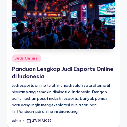
Posted
Judi Online
in
Panduan Lengkap Judi Esports Online
di Indonesia
Judi esports online telah menjadi salah satu alternatif
hiburan yang semakin diminati di Indonesia. Dengan
pertumbuhan pesat industri esports, banyak pemain
baru yang ingin mengeksplorasi dunia taruhan
ini. Panduan judi online ini dirancang…
admin
27/01/2025
Posted
by