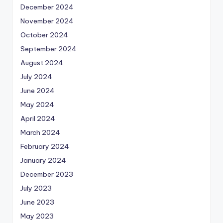
December 2024
November 2024
October 2024
September 2024
August 2024
July 2024
June 2024
May 2024
April 2024
March 2024
February 2024
January 2024
December 2023
July 2023
June 2023
May 2023