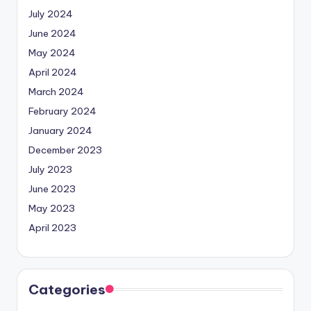
July 2024
June 2024
May 2024
April 2024
March 2024
February 2024
January 2024
December 2023
July 2023
June 2023
May 2023
April 2023
Categories