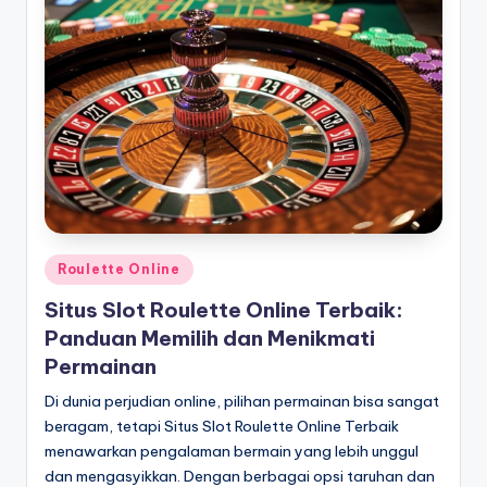
Posted
Roulette Online
in
Situs Slot Roulette Online Terbaik:
Panduan Memilih dan Menikmati
Permainan
Di dunia perjudian online, pilihan permainan bisa sangat
beragam, tetapi Situs Slot Roulette Online Terbaik
menawarkan pengalaman bermain yang lebih unggul
dan mengasyikkan. Dengan berbagai opsi taruhan dan