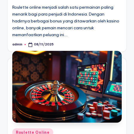
Roulette online menjadi salah satu permainan paling
menarik bagi para penjudi di Indonesia. Dengan
hadirnya berbagai bonus yang ditawarkan oleh kasino
online, banyak pemain mencari cara untuk
memanfaatkan peluang ini.…
admin
08/11/2025
Posted
by
Posted
Roulette Online