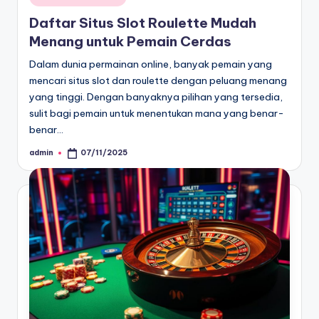
in
Daftar Situs Slot Roulette Mudah
Menang untuk Pemain Cerdas
Dalam dunia permainan online, banyak pemain yang
mencari situs slot dan roulette dengan peluang menang
yang tinggi. Dengan banyaknya pilihan yang tersedia,
sulit bagi pemain untuk menentukan mana yang benar-
benar…
admin
07/11/2025
Posted
by