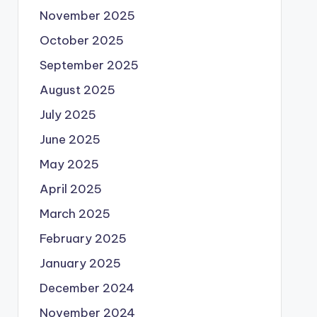
November 2025
October 2025
September 2025
August 2025
July 2025
June 2025
May 2025
April 2025
March 2025
February 2025
January 2025
December 2024
November 2024