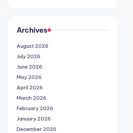
Archives
August 2026
July 2026
June 2026
May 2026
April 2026
March 2026
February 2026
January 2026
December 2025