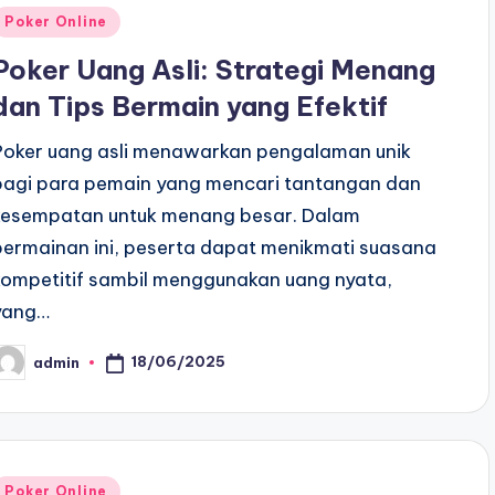
Posted
Poker Online
n
Poker Uang Asli: Strategi Menang
dan Tips Bermain yang Efektif
Poker uang asli menawarkan pengalaman unik
bagi para pemain yang mencari tantangan dan
kesempatan untuk menang besar. Dalam
permainan ini, peserta dapat menikmati suasana
kompetitif sambil menggunakan uang nyata,
yang…
18/06/2025
admin
osted
y
Posted
Poker Online