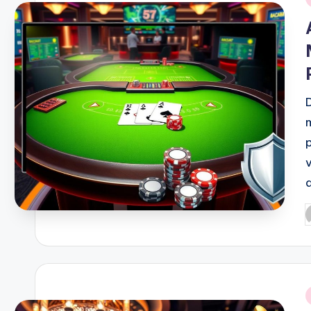
i
P
b