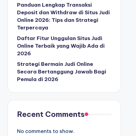
Panduan Lengkap Transaksi
Deposit dan Withdraw di Situs Judi
Online 2026: Tips dan Strategi
Terpercaya
Daftar Fitur Unggulan Situs Judi
Online Terbaik yang Wajib Ada di
2026
Strategi Bermain Judi Online
Secara Bertanggung Jawab Bagi
Pemula di 2026
Recent Comments
No comments to show.