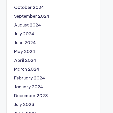
October 2024
September 2024
August 2024
July 2024
June 2024
May 2024
April 2024
March 2024
February 2024
January 2024
December 2023
July 2023