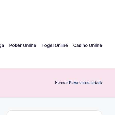
ga
Poker Online
Togel Online
Casino Online
Home
»
Poker online terbaik