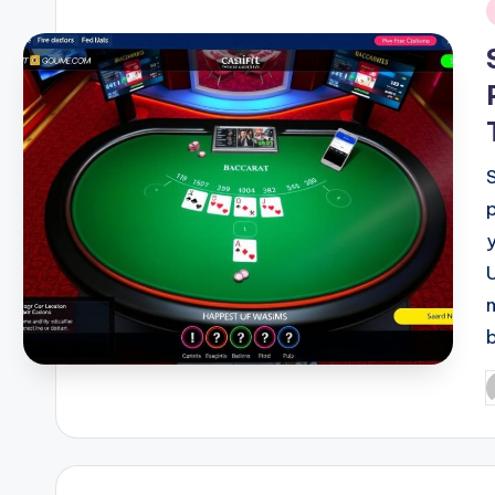
i
P
b