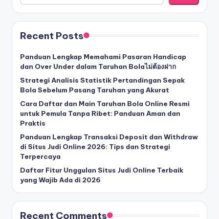
Recent Posts
Panduan Lengkap Memahami Pasaran Handicap
dan Over Under dalam Taruhan Bolaไม่ต้องฝาก
Strategi Analisis Statistik Pertandingan Sepak
Bola Sebelum Pasang Taruhan yang Akurat
Cara Daftar dan Main Taruhan Bola Online Resmi
untuk Pemula Tanpa Ribet: Panduan Aman dan
Praktis
Panduan Lengkap Transaksi Deposit dan Withdraw
di Situs Judi Online 2026: Tips dan Strategi
Terpercaya
Daftar Fitur Unggulan Situs Judi Online Terbaik
yang Wajib Ada di 2026
Recent Comments