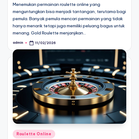
Menemukan permainan roulette online yang
menguntungkan bisa menjadi tantangan, terutama bagi
pemula. Banyak pemula mencari permainan yang tidak
hanya menarik tetapi juga memiliki peluang bagus untuk
menang. Gold Roulette menjanjikan…
admin
11/02/2026
Posted
by
Posted
Roulette Online