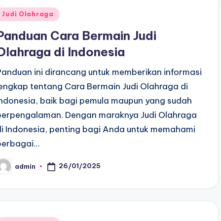
Posted
Judi Olahraga
n
Panduan Cara Bermain Judi
Olahraga di Indonesia
Panduan ini dirancang untuk memberikan informasi
lengkap tentang Cara Bermain Judi Olahraga di
Indonesia, baik bagi pemula maupun yang sudah
berpengalaman. Dengan maraknya Judi Olahraga
di Indonesia, penting bagi Anda untuk memahami
berbagai…
26/01/2025
admin
osted
y