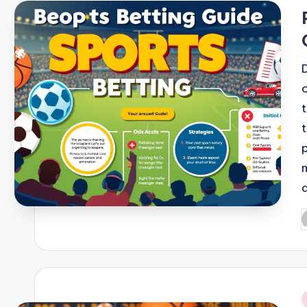
i
P
b