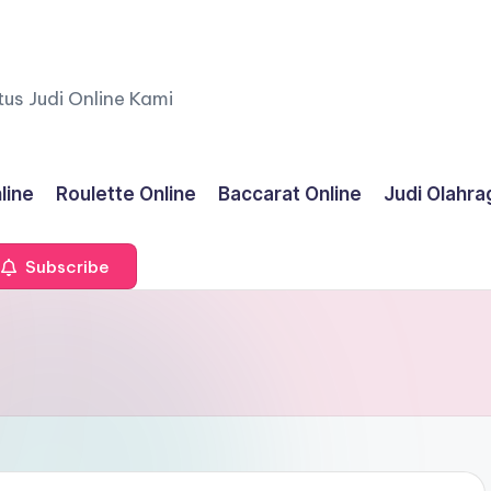
us Judi Online Kami
line
Roulette Online
Baccarat Online
Judi Olahra
Subscribe