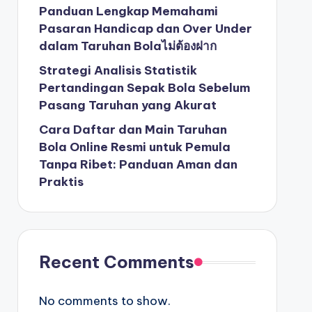
Panduan Lengkap Memahami
Pasaran Handicap dan Over Under
dalam Taruhan Bolaไม่ต้องฝาก
Strategi Analisis Statistik
Pertandingan Sepak Bola Sebelum
Pasang Taruhan yang Akurat
Cara Daftar dan Main Taruhan
Bola Online Resmi untuk Pemula
Tanpa Ribet: Panduan Aman dan
Praktis
Recent Comments
No comments to show.