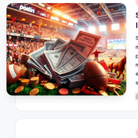
i
P
b