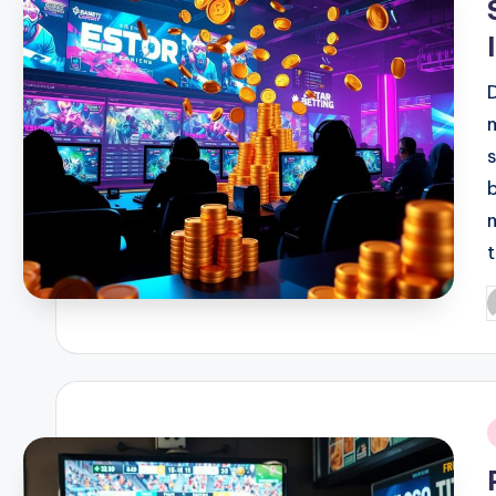
P
b
i