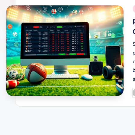
i
P
b