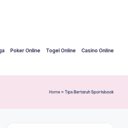
ga
Poker Online
Togel Online
Casino Online
Home
»
Tips Bertaruh Sportsbook