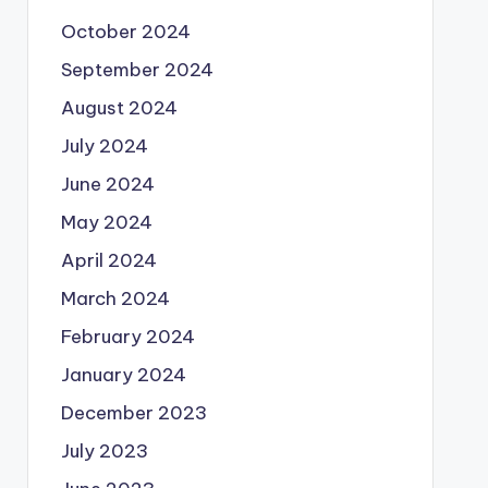
October 2024
September 2024
August 2024
July 2024
June 2024
May 2024
April 2024
March 2024
February 2024
January 2024
December 2023
July 2023