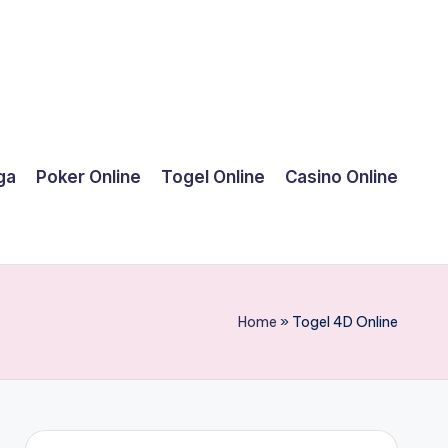
ga
Poker Online
Togel Online
Casino Online
Home
»
Togel 4D Online