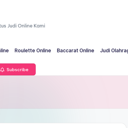
us Judi Online Kami
line
Roulette Online
Baccarat Online
Judi Olahra
Subscribe