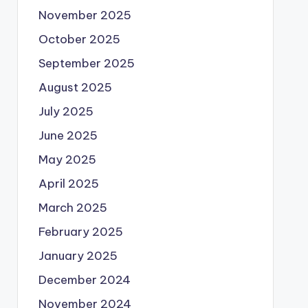
November 2025
October 2025
September 2025
August 2025
July 2025
June 2025
May 2025
April 2025
March 2025
February 2025
January 2025
December 2024
November 2024