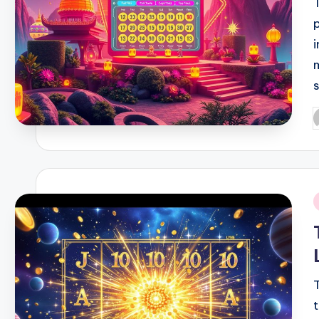
P
b
i