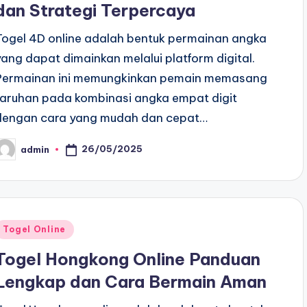
dan Strategi Terpercaya
Togel 4D online adalah bentuk permainan angka
yang dapat dimainkan melalui platform digital.
Permainan ini memungkinkan pemain memasang
taruhan pada kombinasi angka empat digit
dengan cara yang mudah dan cepat…
26/05/2025
admin
osted
y
Posted
Togel Online
n
Togel Hongkong Online Panduan
Lengkap dan Cara Bermain Aman