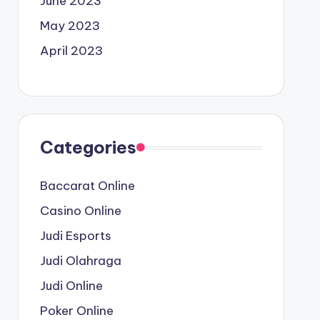
June 2023
May 2023
April 2023
Categories
Baccarat Online
Casino Online
Judi Esports
Judi Olahraga
Judi Online
Poker Online