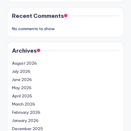
Recent Comments
No comments to show.
Archives
August 2026
July 2026
June 2026
May 2026
April 2026
March 2026
February 2026
January 2026
December 2025