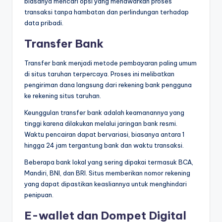
biasanya mencari opsi yang menawarkan proses
transaksi tanpa hambatan dan perlindungan terhadap
data pribadi.
Transfer Bank
Transfer bank menjadi metode pembayaran paling umum
di situs taruhan terpercaya. Proses ini melibatkan
pengiriman dana langsung dari rekening bank pengguna
ke rekening situs taruhan.
Keunggulan transfer bank adalah keamanannya yang
tinggi karena dilakukan melalui jaringan bank resmi.
Waktu pencairan dapat bervariasi, biasanya antara 1
hingga 24 jam tergantung bank dan waktu transaksi.
Beberapa bank lokal yang sering dipakai termasuk BCA,
Mandiri, BNI, dan BRI. Situs memberikan nomor rekening
yang dapat dipastikan keasliannya untuk menghindari
penipuan.
E-wallet dan Dompet Digital