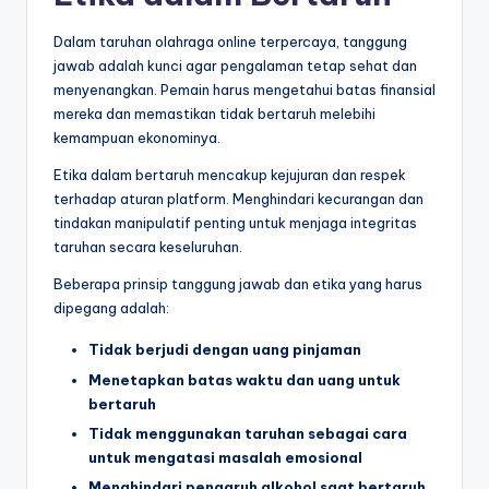
Dalam taruhan olahraga online terpercaya, tanggung
jawab adalah kunci agar pengalaman tetap sehat dan
menyenangkan. Pemain harus mengetahui batas finansial
mereka dan memastikan tidak bertaruh melebihi
kemampuan ekonominya.
Etika dalam bertaruh mencakup kejujuran dan respek
terhadap aturan platform. Menghindari kecurangan dan
tindakan manipulatif penting untuk menjaga integritas
taruhan secara keseluruhan.
Beberapa prinsip tanggung jawab dan etika yang harus
dipegang adalah:
Tidak berjudi dengan uang pinjaman
Menetapkan batas waktu dan uang untuk
bertaruh
Tidak menggunakan taruhan sebagai cara
untuk mengatasi masalah emosional
Menghindari pengaruh alkohol saat bertaruh