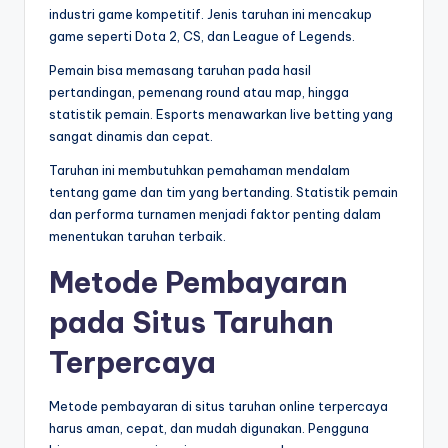
industri game kompetitif. Jenis taruhan ini mencakup
game seperti Dota 2, CS, dan League of Legends.
Pemain bisa memasang taruhan pada hasil
pertandingan, pemenang round atau map, hingga
statistik pemain. Esports menawarkan live betting yang
sangat dinamis dan cepat.
Taruhan ini membutuhkan pemahaman mendalam
tentang game dan tim yang bertanding. Statistik pemain
dan performa turnamen menjadi faktor penting dalam
menentukan taruhan terbaik.
Metode Pembayaran
pada Situs Taruhan
Terpercaya
Metode pembayaran di situs taruhan online terpercaya
harus aman, cepat, dan mudah digunakan. Pengguna