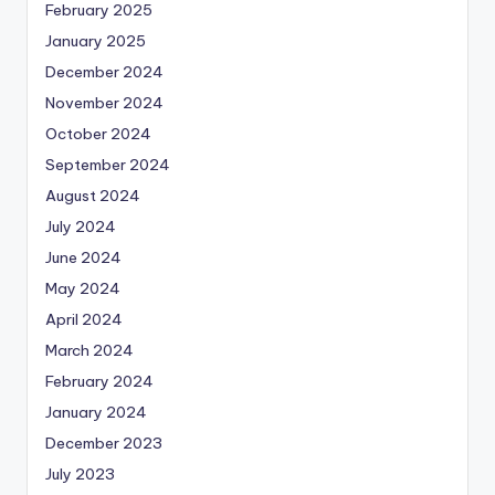
February 2025
January 2025
December 2024
November 2024
October 2024
September 2024
August 2024
July 2024
June 2024
May 2024
April 2024
March 2024
February 2024
January 2024
December 2023
July 2023