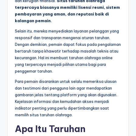
dan kerugian finansial.
Situs taruhan olahraga
terpercaya biasanya memiliki lisensi resmi, sistem
pembayaran yang aman, dan reputasi baik di
kalangan pemain.
Selain itu, mereka menyediakan layanan pelanggan yang
responsif dan transparan mengenai aturan taruhan.
Dengan demikian, pemain dapat fokus pada pengalaman
bertaruh tanpa khawatir terhadap masalah teknis atau
kecurangan. Hal ini membuat taruhan olahraga online
yang terpercaya menjadi pilihan utama bagi para
penggemar taruhan.
Para pemain disarankan untuk selalu memeriksa ulasan
dan testimoni dari pengguna lain agar mendapatkan
gambaran jelas tentang platform yang akan digunakan.
Kejelasan informasi dan kemudahan akses menjadi
indikator penting yang perlu dipertimbangkan saat
memilih situs taruhan olahraga.
Apa Itu Taruhan