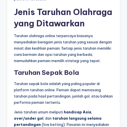
Jenis Taruhan Olahraga
yang Ditawarkan
Taruhan olahraga online terpercaya biasanya
menyediakan beragam jenis taruhan yang sesuai dengan
minat dan keahlian pemain. Setiap jenis taruhan memiliki
cara bermain dan opsi taruhan yang berbeda,
memudahkan pemain memilih strategi yang tepat.
Taruhan Sepak Bola
Taruhan sepak bola adalah yang paling populer di
platform taruhan online. Pemain dapat memasang
taruhan pada hasil pertandingan, jumlah gol, atau bahkan
performa pemain tertentu.
Jenis taruhan umum meliputi
handicap Asia
,
over/under gol
, dan
taruhan langsung selama
pertandingan
(live betting). Pasaran ini menyediakan