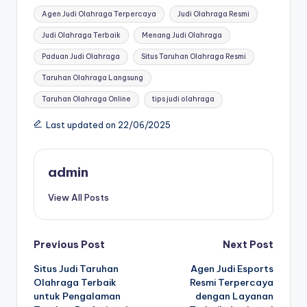
Tags:
Agen Judi Olahraga Terpercaya
Judi Olahraga Resmi
Judi Olahraga Terbaik
Menang Judi Olahraga
Paduan Judi Olahraga
Situs Taruhan Olahraga Resmi
Taruhan Olahraga Langsung
Taruhan Olahraga Online
tips judi olahraga
Last updated on 22/06/2025
admin
View All Posts
Post
Previous Post
Next Post
Situs Judi Taruhan
Agen Judi Esports
navigation
Olahraga Terbaik
Resmi Terpercaya
untuk Pengalaman
dengan Layanan