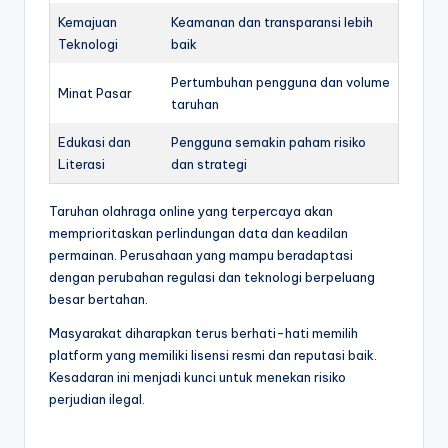
Kemajuan
Keamanan dan transparansi lebih
Teknologi
baik
Pertumbuhan pengguna dan volume
Minat Pasar
taruhan
Edukasi dan
Pengguna semakin paham risiko
Literasi
dan strategi
Taruhan olahraga online yang terpercaya akan
memprioritaskan perlindungan data dan keadilan
permainan. Perusahaan yang mampu beradaptasi
dengan perubahan regulasi dan teknologi berpeluang
besar bertahan.
Masyarakat diharapkan terus berhati-hati memilih
platform yang memiliki lisensi resmi dan reputasi baik.
Kesadaran ini menjadi kunci untuk menekan risiko
perjudian ilegal.