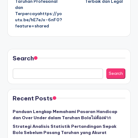
Taruhan Profesional
Terbaik dan Legal
dan
Terpercayahttps://yo
utu.be/hE7eJx-6nF0?
feature=shared
Search
Search
Recent Posts
Panduan Lengkap Memahami Pasaran Handicap
dan Over Under dalam Taruhan Bolaไม่ต้องฝาก
Strategi Analisis Statistik Pertandingan Sepak
Bola Sebelum Pasang Taruhan yang Akurat