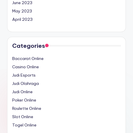
June 2023
May 2023
April 2023
Categories
Baccarat Online
Casino Online
Judi Esports
Judi Olahraga
Judi Online
Poker Online
Roulette Online
Slot Online
Togel Online