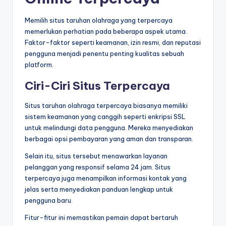
Memilih situs taruhan olahraga yang terpercaya
memerlukan perhatian pada beberapa aspek utama.
Faktor-faktor seperti keamanan, izin resmi, dan reputasi
pengguna menjadi penentu penting kualitas sebuah
platform.
Ciri-Ciri Situs Terpercaya
Situs taruhan olahraga terpercaya biasanya memiliki
sistem keamanan yang canggih seperti enkripsi SSL
untuk melindungi data pengguna. Mereka menyediakan
berbagai opsi pembayaran yang aman dan transparan.
Selain itu, situs tersebut menawarkan layanan
pelanggan yang responsif selama 24 jam. Situs
terpercaya juga menampilkan informasi kontak yang
jelas serta menyediakan panduan lengkap untuk
pengguna baru.
Fitur-fitur ini memastikan pemain dapat bertaruh