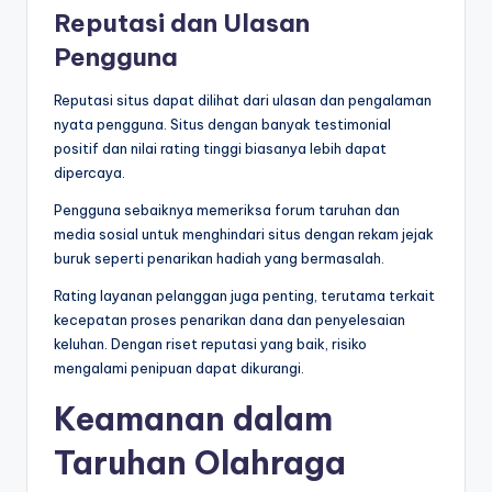
Reputasi dan Ulasan
Pengguna
Reputasi situs dapat dilihat dari ulasan dan pengalaman
nyata pengguna. Situs dengan banyak testimonial
positif dan nilai rating tinggi biasanya lebih dapat
dipercaya.
Pengguna sebaiknya memeriksa forum taruhan dan
media sosial untuk menghindari situs dengan rekam jejak
buruk seperti penarikan hadiah yang bermasalah.
Rating layanan pelanggan juga penting, terutama terkait
kecepatan proses penarikan dana dan penyelesaian
keluhan. Dengan riset reputasi yang baik, risiko
mengalami penipuan dapat dikurangi.
Keamanan dalam
Taruhan Olahraga