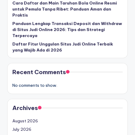
Cara Daftar dan Main Taruhan Bola Online Resmi
untuk Pemula Tanpa Ribet: Panduan Aman dan
Praktis
Panduan Lengkap Transaksi Deposit dan Withdraw
di Situs Judi Online 2026: Tips dan Strategi
Terpercaya
Daftar Fitur Unggulan Situs Judi Online Terbaik
yang Wajib Ada di 2026
Recent Comments
No comments to show.
Archives
August 2026
July 2026