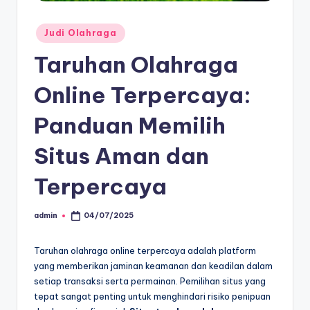
Posted
Judi Olahraga
in
Taruhan Olahraga
Online Terpercaya:
Panduan Memilih
Situs Aman dan
Terpercaya
admin
04/07/2025
Posted
by
Taruhan olahraga online terpercaya adalah platform
yang memberikan jaminan keamanan dan keadilan dalam
setiap transaksi serta permainan. Pemilihan situs yang
tepat sangat penting untuk menghindari risiko penipuan