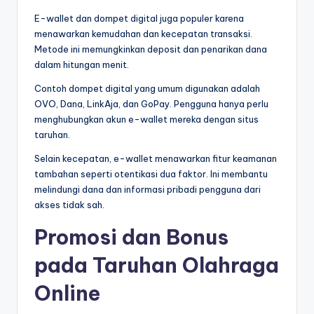
E-wallet dan dompet digital juga populer karena
menawarkan kemudahan dan kecepatan transaksi.
Metode ini memungkinkan deposit dan penarikan dana
dalam hitungan menit.
Contoh dompet digital yang umum digunakan adalah
OVO, Dana, LinkAja, dan GoPay. Pengguna hanya perlu
menghubungkan akun e-wallet mereka dengan situs
taruhan.
Selain kecepatan, e-wallet menawarkan fitur keamanan
tambahan seperti otentikasi dua faktor. Ini membantu
melindungi dana dan informasi pribadi pengguna dari
akses tidak sah.
Promosi dan Bonus
pada Taruhan Olahraga
Online