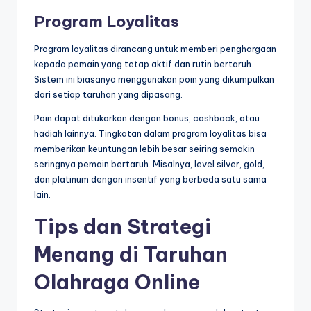
Program Loyalitas
Program loyalitas dirancang untuk memberi penghargaan
kepada pemain yang tetap aktif dan rutin bertaruh.
Sistem ini biasanya menggunakan poin yang dikumpulkan
dari setiap taruhan yang dipasang.
Poin dapat ditukarkan dengan bonus, cashback, atau
hadiah lainnya. Tingkatan dalam program loyalitas bisa
memberikan keuntungan lebih besar seiring semakin
seringnya pemain bertaruh. Misalnya, level silver, gold,
dan platinum dengan insentif yang berbeda satu sama
lain.
Tips dan Strategi
Menang di Taruhan
Olahraga Online