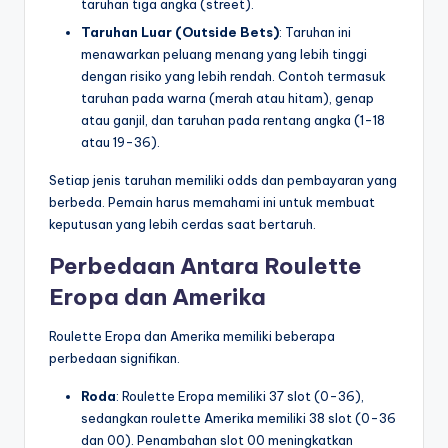
taruhan tiga angka (street).
Taruhan Luar (Outside Bets)
: Taruhan ini
menawarkan peluang menang yang lebih tinggi
dengan risiko yang lebih rendah. Contoh termasuk
taruhan pada warna (merah atau hitam), genap
atau ganjil, dan taruhan pada rentang angka (1-18
atau 19-36).
Setiap jenis taruhan memiliki odds dan pembayaran yang
berbeda. Pemain harus memahami ini untuk membuat
keputusan yang lebih cerdas saat bertaruh.
Perbedaan Antara Roulette
Eropa dan Amerika
Roulette Eropa dan Amerika memiliki beberapa
perbedaan signifikan.
Roda
: Roulette Eropa memiliki 37 slot (0-36),
sedangkan roulette Amerika memiliki 38 slot (0-36
dan 00). Penambahan slot 00 meningkatkan