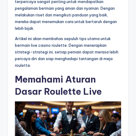
terpercaya sangat penting untuk mendapatkan
pengalaman bermain yang aman dan nyaman. Dengan
melakukan riset dan mengikuti panduan yang baik,
mereka dapat menemukan cara untuk bertaruh dengan
lebih bijak.
Artikel ini akan membahas sepuluh tips utama untuk
bermain live casino roulette. Dengan menerapkan
strategi-strategi ini, setiap pemain dapat merasa lebih
percaya diri dan siap menghadapi tantangan di meja
roulette.
Memahami Aturan
Dasar Roulette Live