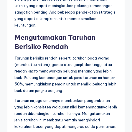
teknik yang dapat meningkatkan peluang kemenangan
sangatlah penting. Ada beberapa pendekatan strategis
yang dapat diterapkan untuk memaksimalkan
keuntungan.
Mengutamakan Taruhan
Berisiko Rendah
Taruhan berisiko rendah seperti taruhan pada warna
(merah atau hitam), genap atau ganjil, dan tinggi atau
rendah часто menawarkan peluang menang yang lebih
baik. Peluang kemenangan untuk jenis taruhan ini hampir
50%, memungkinkan pemain untuk memiliki peluang lebih
baik dalam jangka panjang.
Taruhan ini juga umumnya memberikan pengembalian
yang lebih konsisten walaupun nilai kemenangannya lebih
rendah dibandingkan taruhan lainnya. Mengutamakan
jenis taruhan ini membantu pemain menghindari
kekalahan besar yang dapat menguras saldo permainan.