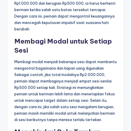
Rp1.000.000 dan kerugian Rp500.000, ia harus berhenti
bermain ketika salah satu batas tersebut tercapai.
Dengan cara ini, pemain dapat mengontrol keuangannya
dan mencegah keputusan impulsif saat suasana hati
berubah.
Membagi Modal untuk Setiap
Sesi
Membagi modal menjadi beberapa sesi dapat membantu
mengontrol bagaimana dan kapan uang digunakan.
Sebagai contoh, jika total modalnya Rp2.000.000,
pemain dapat membaginya menjadi empat sesi senilai
Rp500.000 setiap kali. Strategi ini memungkinkan
pemain untuk bermain lebih lama dan menetapkan fokus
untuk mencapai target dalam setiap sesi. Selain itu,
dengan cara ini, jika salah satu sesi mengalami kerugian,
pemain masih memiliki modal untuk melanjutkan bermain
di sesi berikutnya tanpa merasa terlalu tertekan.