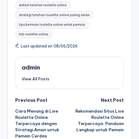
sistem taruhan roulette online
strategi taruhan roulette online paling aman
tips bermain roulette online untuk pemula
trik roulette online
Last updated on 08/06/2026
admin
View All Posts
Post
Previous Post
Next Post
Cara Menang di Live
Rekomendasi Situs Live
navigation
Roulette Online
Roulette Online
Terpercaya dengan
Terpercaya: Panduan
Strategi Aman untuk
Lengkap untuk Pemain
Pemain Cerdas