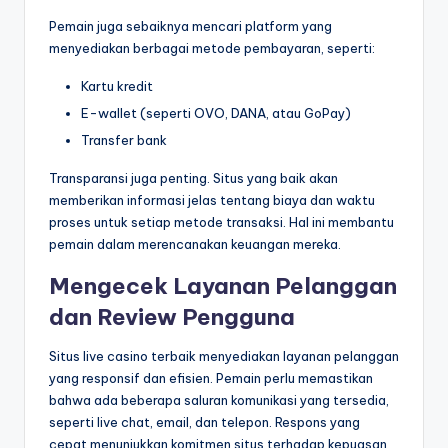
Pemain juga sebaiknya mencari platform yang
menyediakan berbagai metode pembayaran, seperti:
Kartu kredit
E-wallet (seperti OVO, DANA, atau GoPay)
Transfer bank
Transparansi juga penting. Situs yang baik akan
memberikan informasi jelas tentang biaya dan waktu
proses untuk setiap metode transaksi. Hal ini membantu
pemain dalam merencanakan keuangan mereka.
Mengecek Layanan Pelanggan
dan Review Pengguna
Situs live casino terbaik menyediakan layanan pelanggan
yang responsif dan efisien. Pemain perlu memastikan
bahwa ada beberapa saluran komunikasi yang tersedia,
seperti live chat, email, dan telepon. Respons yang
cepat menunjukkan komitmen situs terhadap kepuasan