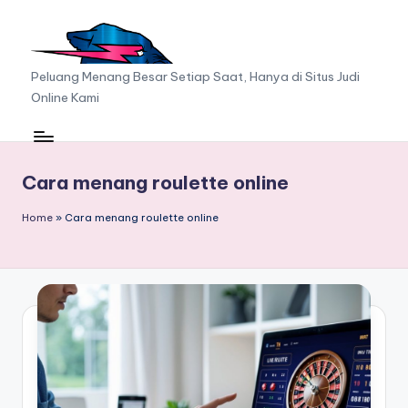
Skip
to
A
Peluang Menang Besar Setiap Saat, Hanya di Situs Judi
content
Online Kami
A
F
C
Cara menang roulette online
G
Home
»
Cara menang roulette online