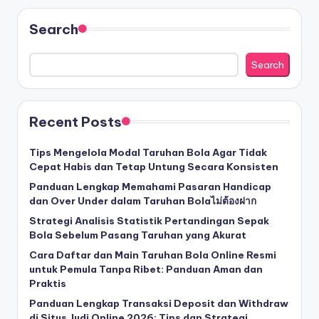
pagination
Search
Search
Recent Posts
Tips Mengelola Modal Taruhan Bola Agar Tidak
Cepat Habis dan Tetap Untung Secara Konsisten
Panduan Lengkap Memahami Pasaran Handicap
dan Over Under dalam Taruhan Bolaไม่ต้องฝาก
Strategi Analisis Statistik Pertandingan Sepak
Bola Sebelum Pasang Taruhan yang Akurat
Cara Daftar dan Main Taruhan Bola Online Resmi
untuk Pemula Tanpa Ribet: Panduan Aman dan
Praktis
Panduan Lengkap Transaksi Deposit dan Withdraw
di Situs Judi Online 2026: Tips dan Strategi