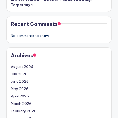
Terpercaya
Recent Comments
No comments to show.
Archives
August 2026
July 2026
June 2026
May 2026
April 2026
March 2026
February 2026