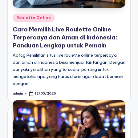
Posted
Roulette Online
in
Cara Memilih Live Roulette Online
Terpercaya dan Aman di Indonesia:
Panduan Lengkap untuk Pemain
Aafcg Pemilihan situs live roulette online terpercaya
dan aman di Indonesia bisa menjadi tantangan. Dengan
banyaknya pilihan yang tersedia, penting untuk
mengetahui apa yang harus dicari agar dapat bermain
dengan…
admin
12/05/2026
Posted
by