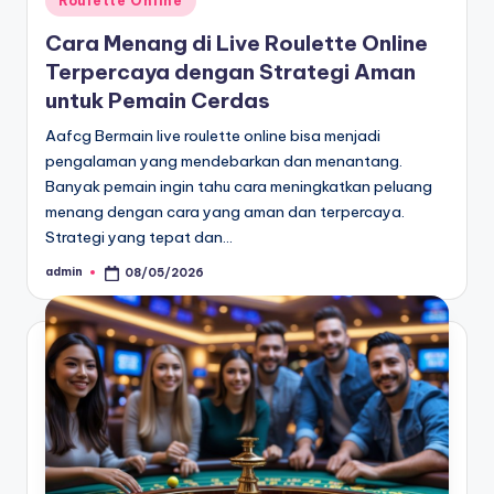
Roulette Online
in
Cara Menang di Live Roulette Online
Terpercaya dengan Strategi Aman
untuk Pemain Cerdas
Aafcg Bermain live roulette online bisa menjadi
pengalaman yang mendebarkan dan menantang.
Banyak pemain ingin tahu cara meningkatkan peluang
menang dengan cara yang aman dan terpercaya.
Strategi yang tepat dan…
admin
08/05/2026
Posted
by