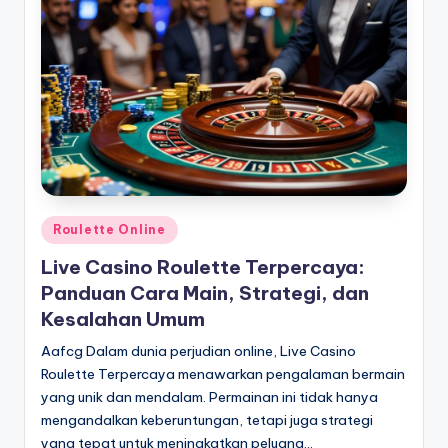
Posted
Roulette Online
in
Live Casino Roulette Terpercaya:
Panduan Cara Main, Strategi, dan
Kesalahan Umum
Aafcg Dalam dunia perjudian online, Live Casino
Roulette Terpercaya menawarkan pengalaman bermain
yang unik dan mendalam. Permainan ini tidak hanya
mengandalkan keberuntungan, tetapi juga strategi
yang tepat untuk meningkatkan peluang…