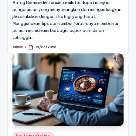
Aafcg Bermain live casino roulette dapat menjadi
pengalaman yang menyenangkan dan menguntungkan
jika dilakukan dengan strategi yang tepat.
Menggunakan tips dari sumber terpercaya membantu
pemain memahami berbagai aspek permainan
sehingga…
admin
09/05/2026
Posted
by
Posted