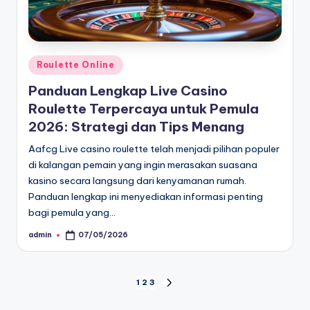
Posted
Roulette Online
in
Panduan Lengkap Live Casino
Roulette Terpercaya untuk Pemula
2026: Strategi dan Tips Menang
Aafcg Live casino roulette telah menjadi pilihan populer
di kalangan pemain yang ingin merasakan suasana
kasino secara langsung dari kenyamanan rumah.
Panduan lengkap ini menyediakan informasi penting
bagi pemula yang…
admin
07/05/2026
Posted
by
Posts
1
2
3
NEXT
PAGE