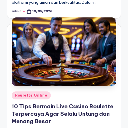
platform yang aman dan berkualitas. Dalam…
admin
10/05/2026
Posted
by
Posted
Roulette Online
in
10 Tips Bermain Live Casino Roulette
Terpercaya Agar Selalu Untung dan
Menang Besar