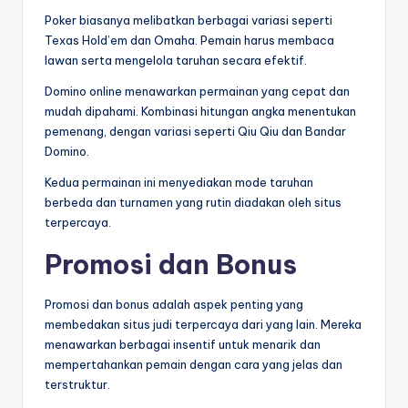
Poker biasanya melibatkan berbagai variasi seperti
Texas Hold’em dan Omaha. Pemain harus membaca
lawan serta mengelola taruhan secara efektif.
Domino online menawarkan permainan yang cepat dan
mudah dipahami. Kombinasi hitungan angka menentukan
pemenang, dengan variasi seperti Qiu Qiu dan Bandar
Domino.
Kedua permainan ini menyediakan mode taruhan
berbeda dan turnamen yang rutin diadakan oleh situs
terpercaya.
Promosi dan Bonus
Promosi dan bonus adalah aspek penting yang
membedakan situs judi terpercaya dari yang lain. Mereka
menawarkan berbagai insentif untuk menarik dan
mempertahankan pemain dengan cara yang jelas dan
terstruktur.