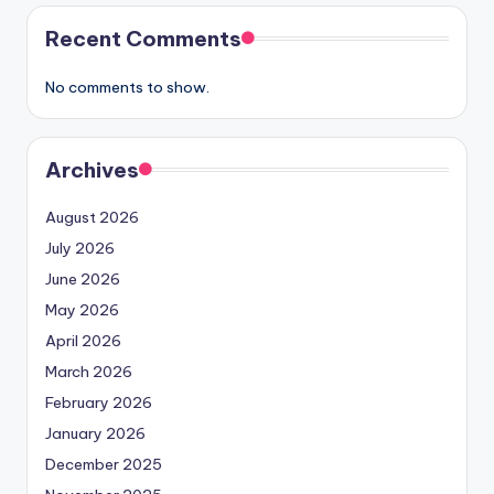
Recent Comments
No comments to show.
Archives
August 2026
July 2026
June 2026
May 2026
April 2026
March 2026
February 2026
January 2026
December 2025