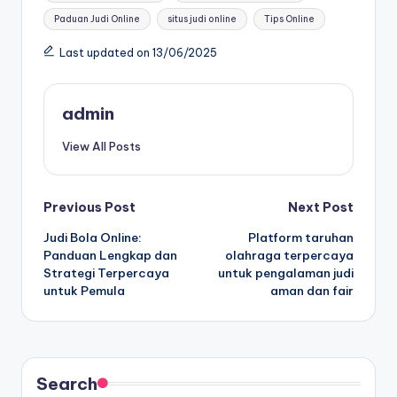
Paduan Judi Online
situs judi online
Tips Online
Last updated on 13/06/2025
admin
View All Posts
Post
Previous Post
Next Post
Judi Bola Online:
Platform taruhan
navigation
Panduan Lengkap dan
olahraga terpercaya
Strategi Terpercaya
untuk pengalaman judi
untuk Pemula
aman dan fair
Search