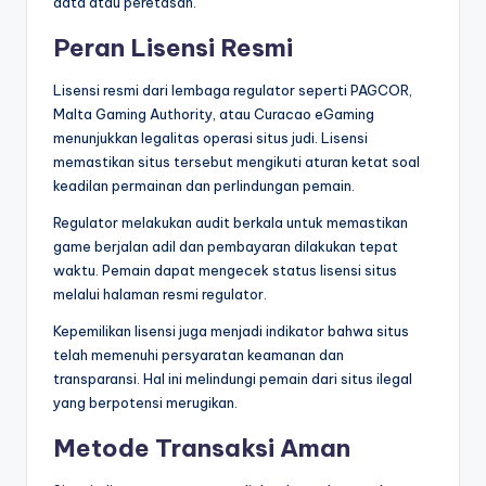
data atau peretasan.
Peran Lisensi Resmi
Lisensi resmi dari lembaga regulator seperti PAGCOR,
Malta Gaming Authority, atau Curacao eGaming
menunjukkan legalitas operasi situs judi. Lisensi
memastikan situs tersebut mengikuti aturan ketat soal
keadilan permainan dan perlindungan pemain.
Regulator melakukan audit berkala untuk memastikan
game berjalan adil dan pembayaran dilakukan tepat
waktu. Pemain dapat mengecek status lisensi situs
melalui halaman resmi regulator.
Kepemilikan lisensi juga menjadi indikator bahwa situs
telah memenuhi persyaratan keamanan dan
transparansi. Hal ini melindungi pemain dari situs ilegal
yang berpotensi merugikan.
Metode Transaksi Aman