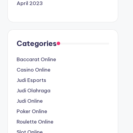
April 2023
Categories
Baccarat Online
Casino Online
Judi Esports
Judi Olahraga
Judi Online
Poker Online
Roulette Online
Slot Online