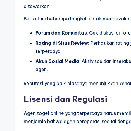
ditawarkan.
Berikut ini beberapa langkah untuk mengevaluas
Forum dan Komunitas
: Cek diskusi di f
Rating di Situs Review
: Perhatikan ratin
terpercaya.
Akun Sosial Media
: Aktivitas dan interak
agen.
Reputasi yang baik biasanya menunjukkan keh
Lisensi dan Regulasi
Agen togel online yang terpercaya harus memiliki
menjamin bahwa agen beroperasi sesuai dengan 