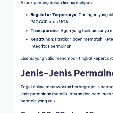
Aspek penting dalam lisensi meliputi:
Regulator Terpercaya
: Cari agen yang di
PAGCOR atau MGA.
Transparansi
: Agen yang baik biasanya m
Kepatuhan
: Pastikan agen mematuhi kete
integritas permainan.
Lisensi yang valid menambah tingkat kepercay
Jenis-Jenis Permain
Togel online menawarkan berbagai jenis permai
jenis permainan memiliki aturan dan cara ma
bermain yang unik.