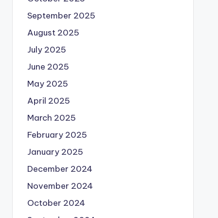
September 2025
August 2025
July 2025
June 2025
May 2025
April 2025
March 2025
February 2025
January 2025
December 2024
November 2024
October 2024