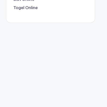
Togel Online