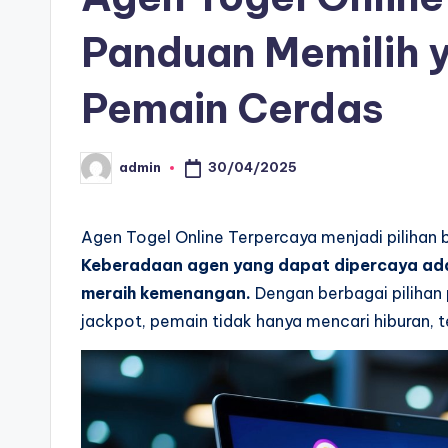
Panduan Memilih 
Pemain Cerdas
30/04/2025
admin
Posted
by
Agen Togel Online Terpercaya menjadi pilihan b
Keberadaan agen yang dapat dipercaya ada
meraih kemenangan.
Dengan berbagai piliha
jackpot, pemain tidak hanya mencari hiburan, 