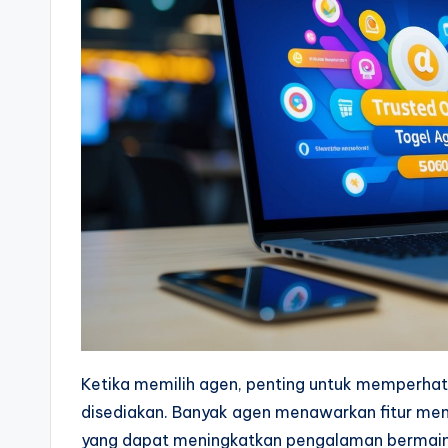
Ketika memilih agen, penting untuk memperhatik
disediakan. Banyak agen menawarkan fitur men
yang dapat meningkatkan pengalaman bermain.