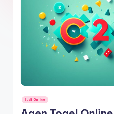
Posted
Judi Online
in
Agen Togel Online