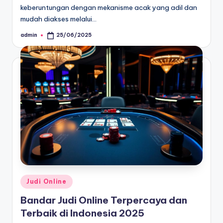
keberuntungan dengan mekanisme acak yang adil dan
mudah diakses melalui…
admin
25/06/2025
Posted
by
Posted
Judi Online
in
Bandar Judi Online Terpercaya dan
Terbaik di Indonesia 2025