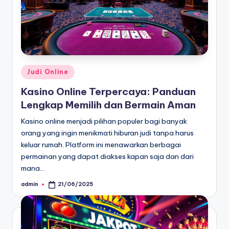
Posted
Judi Online
in
Kasino Online Terpercaya: Panduan
Lengkap Memilih dan Bermain Aman
Kasino online menjadi pilihan populer bagi banyak
orang yang ingin menikmati hiburan judi tanpa harus
keluar rumah. Platform ini menawarkan berbagai
permainan yang dapat diakses kapan saja dan dari
mana…
admin
21/06/2025
Posted
by