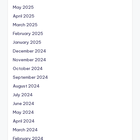
May 2025
April 2025
March 2025
February 2025
January 2025
December 2024
November 2024
October 2024
September 2024
August 2024
July 2024
June 2024
May 2024
April 2024
March 2024
February 2024