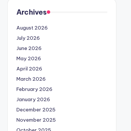
Archives
August 2026
July 2026
June 2026
May 2026
April 2026
March 2026
February 2026
January 2026
December 2025
November 2025
October 2025