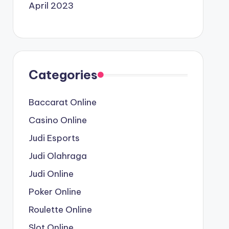
April 2023
Categories
Baccarat Online
Casino Online
Judi Esports
Judi Olahraga
Judi Online
Poker Online
Roulette Online
Slot Online