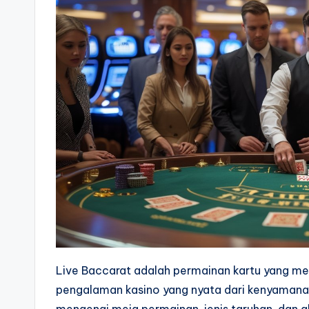
Live Baccarat adalah permainan kartu yang m
pengalaman kasino yang nyata dari kenyamanan
mengenai meja permainan, jenis taruhan, dan al