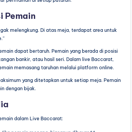
si Pemain
gak melengkung. Di atas meja, terdapat area untuk
e.”
main dapat bertaruh. Pemain yang berada di posisi
ngan bankir, atau hasil seri. Dalam live Baccarat,
emain memasang taruhan melalui platform online.
aksimum yang ditetapkan untuk setiap meja. Pemain
n dengan bijak.
ia
 pemain dalam Live Baccarat: