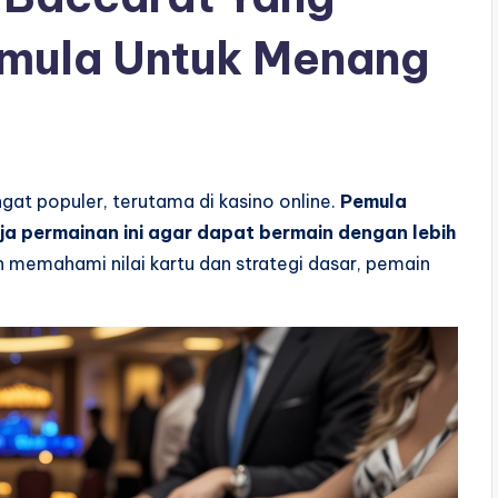
emula Untuk Menang
gat populer, terutama di kasino online.
Pemula
ja permainan ini agar dapat bermain dengan lebih
memahami nilai kartu dan strategi dasar, pemain