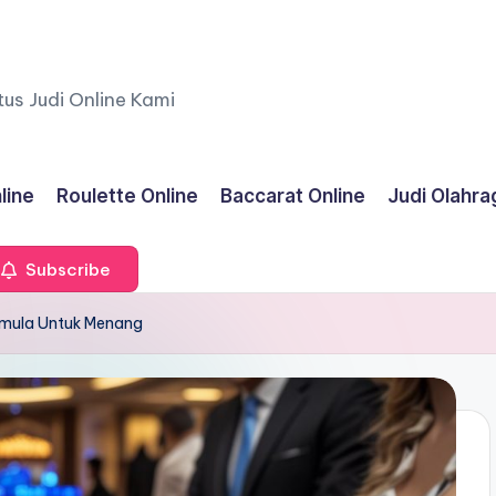
us Judi Online Kami
line
Roulette Online
Baccarat Online
Judi Olahra
Subscribe
Pemula Untuk Menang