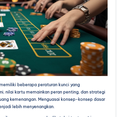
emiliki beberapa peraturan kunci yang
, nilai kartu memainkan peran penting, dan strategi
uang kemenangan. Menguasai konsep-konsep dasar
njadi lebih menyenangkan.