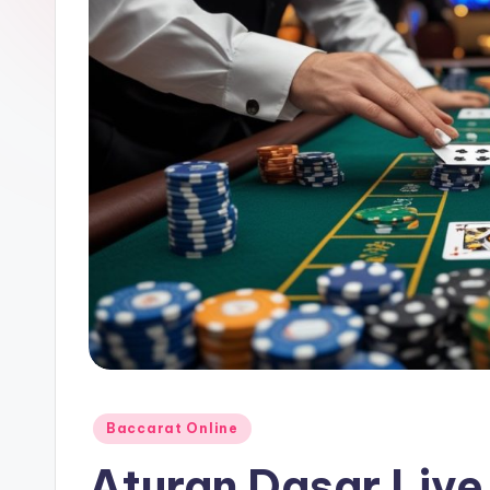
Posted
Baccarat Online
in
Aturan Dasar Live