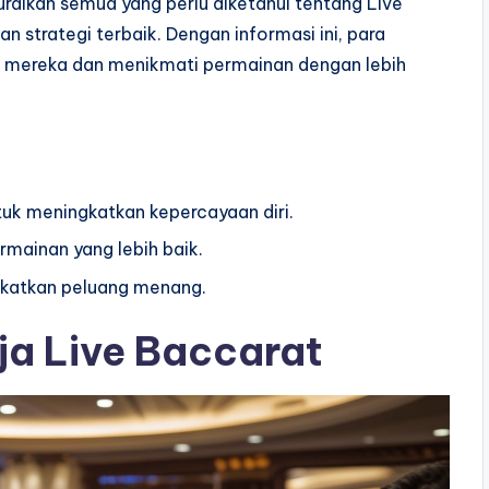
raikan semua yang perlu diketahui tentang Live
an strategi terbaik. Dengan informasi ini, para
 mereka dan menikmati permainan dengan lebih
tuk meningkatkan kepercayaan diri.
ermainan yang lebih baik.
gkatkan peluang menang.
a Live Baccarat