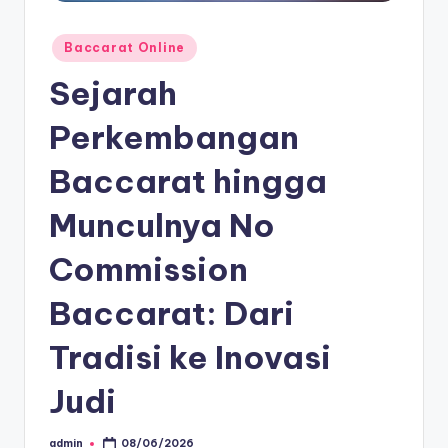
Posted
Baccarat Online
in
Sejarah
Perkembangan
Baccarat hingga
Munculnya No
Commission
Baccarat: Dari
Tradisi ke Inovasi
Judi
admin
08/06/2026
Posted