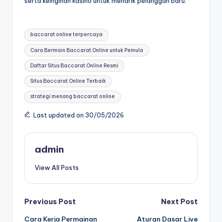
serta keinginan kasino untuk menarik pelanggan baru.
Tags:
baccarat online terpercaya
Cara Bermain Baccarat Online untuk Pemula
Daftar Situs Baccarat Online Resmi
Situs Baccarat Online Terbaik
strategi menang baccarat online
Last updated on 30/05/2026
admin
View All Posts
Post
Previous Post
Next Post
Cara Kerja Permainan
Aturan Dasar Live