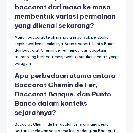
baccarat dari masa ke masa
membentuk variasi permainan
yang dikenal sekarang?
Aturan baccarat telah mengalami banyak perubahan
sejak awal kemunculannya. Variasi seperti Punto Banco
dan Baccarat Chemin de Fer muncul dari adaptasi
aturan yang berbeda, menjawab kebutuhan pemain yang
beragam.
Apa perbedaan utama antara
Baccarat Chemin de Fer,
Baccarat Banque, dan Punto
Banco dalam konteks
sejarahnya?
Baccarat Chemin de Fer adalah versi di mana pemain
bertaruh melawan satu sama lain, sedangkan Baccarat