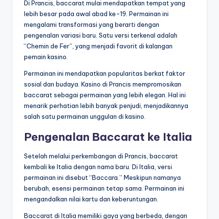
Di Prancis, baccarat mulai mendapatkan tempat yang
lebih besar pada awal abad ke-19. Permainan ini
mengalami transformasi yang berarti dengan
pengenalan variasi baru. Satu versi terkenal adalah
“Chemin de Fer”, yang menjadi favorit di kalangan
pemain kasino.
Permainan ini mendapatkan popularitas berkat faktor
sosial dan budaya. Kasino di Prancis mempromosikan
baccarat sebagai permainan yang lebih elegan. Hal ini
menarik perhatian lebih banyak penjudi, menjadikannya
salah satu permainan unggulan di kasino.
Pengenalan Baccarat ke Italia
Setelah melalui perkembangan di Prancis, baccarat
kembali ke Italia dengan nama baru. Di Italia, versi
permainan ini disebut “Baccara.” Meskipun namanya
berubah, esensi permainan tetap sama. Permainan ini
mengandalkan nilai kartu dan keberuntungan.
Baccarat di Italia memiliki gaya yang berbeda, dengan