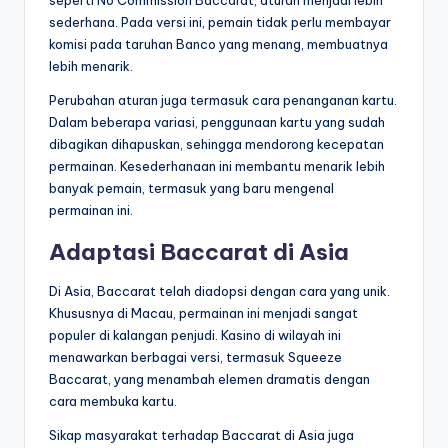
sederhana. Pada versi ini, pemain tidak perlu membayar
komisi pada taruhan Banco yang menang, membuatnya
lebih menarik.
Perubahan aturan juga termasuk cara penanganan kartu.
Dalam beberapa variasi, penggunaan kartu yang sudah
dibagikan dihapuskan, sehingga mendorong kecepatan
permainan. Kesederhanaan ini membantu menarik lebih
banyak pemain, termasuk yang baru mengenal
permainan ini.
Adaptasi Baccarat di Asia
Di Asia, Baccarat telah diadopsi dengan cara yang unik.
Khususnya di Macau, permainan ini menjadi sangat
populer di kalangan penjudi. Kasino di wilayah ini
menawarkan berbagai versi, termasuk Squeeze
Baccarat, yang menambah elemen dramatis dengan
cara membuka kartu.
Sikap masyarakat terhadap Baccarat di Asia juga