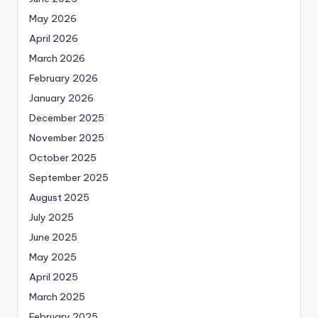
May 2026
April 2026
March 2026
February 2026
January 2026
December 2025
November 2025
October 2025
September 2025
August 2025
July 2025
June 2025
May 2025
April 2025
March 2025
February 2025