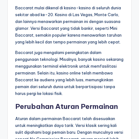
Baccarat mulai dikenal di kasino-kasino di seluruh dunia
sekitar abad ke-20. Kasino di Las Vegas, Monte Carlo,
dan lainnya menawarkan permainan ini dengan suasana
glamor. Versi Baccarat yang tidak bankir, seperti Mini
Baccarat, semakin populer karena menawarkan taruhan
yang lebih kecil dan tempo permainan yang lebih cepat.
Baccarat juga mengalami peningkatan dalam
penggunaan teknologi. Misalnya, banyak kasino sekarang
menggunakan terminal elektronik untuk memfasilitasi
permainan. Selain itu, kasino online telah membawa
Baccarat ke audiens yang lebih luas, memungkinkan
pemain dari seluruh dunia untuk berpartisipasi tanpa
harus pergi ke lokasi fisik.
Perubahan Aturan Permainan
Aturan dalam permainan Baccarat telah disesuaikan
untuk meningkatkan daya tarik. Versi klasik sering kali
sulit dipahami bagi pemain baru. Dengan munculnya versi
seperti No Commission Baccarat, aturan menjadi lebih