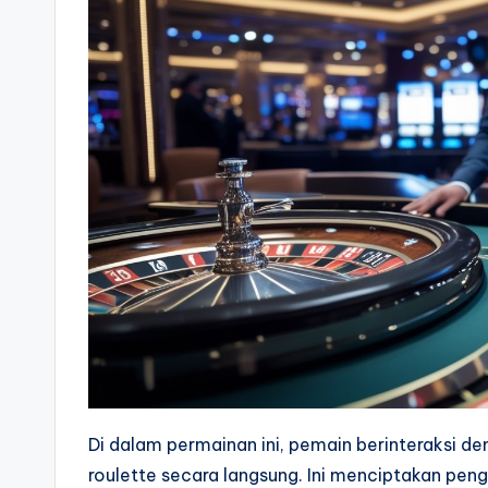
Di dalam permainan ini, pemain berinteraksi d
roulette secara langsung. Ini menciptakan peng