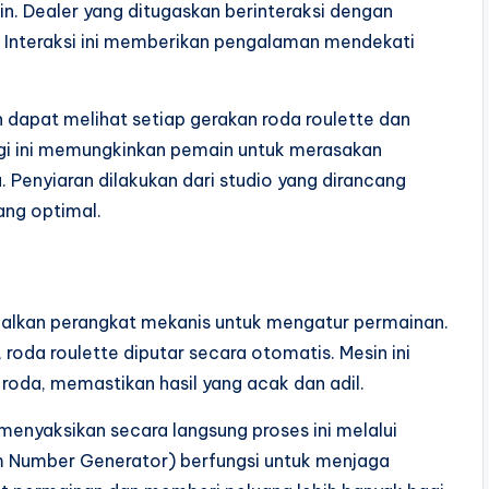
n. Dealer yang ditugaskan berinteraksi dengan
. Interaksi ini memberikan pengalaman mendekati
n dapat melihat setiap gerakan roda roulette dan
gi ini memungkinkan pemain untuk merasakan
Penyiaran dilakukan dari studio yang dirancang
ang optimal.
dalkan perangkat mekanis untuk mengatur permainan.
oda roulette diputar secara otomatis. Mesin ini
oda, memastikan hasil yang acak dan adil.
menyaksikan secara langsung proses ini melalui
om Number Generator) berfungsi untuk menjaga