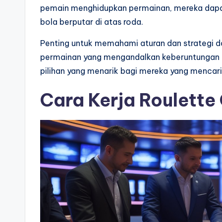
pemain menghidupkan permainan, mereka dapa
bola berputar di atas roda.
Penting untuk memahami aturan dan strategi 
permainan yang mengandalkan keberuntungan da
pilihan yang menarik bagi mereka yang mencari
Cara Kerja Roulette