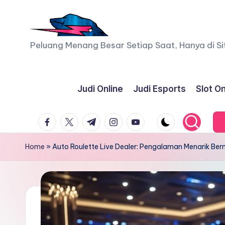
Skip
to
A
Peluang Menang Besar Setiap Saat, Hanya di Sit
content
A
F
Judi Online
Judi Esports
Slot On
C
facebook.com
twitter.com
t.me
instagram.com
youtube.com
G
Home
»
Auto Roulette Live Dealer: Pengalaman Menarik Ber