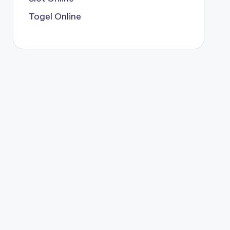
Togel Online