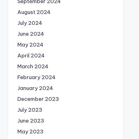
September 2024
August 2024
July 2024
June 2024
May 2024
April 2024
March 2024
February 2024
January 2024
December 2023
July 2023
June 2023
May 2023