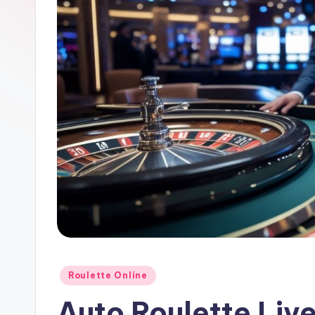
Posted
Roulette Online
in
Auto Roulette Live