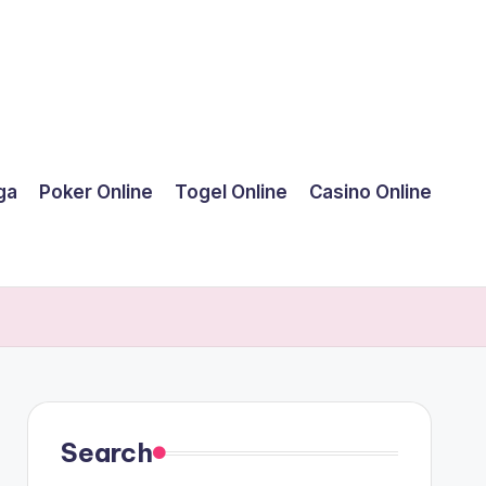
ga
Poker Online
Togel Online
Casino Online
Search