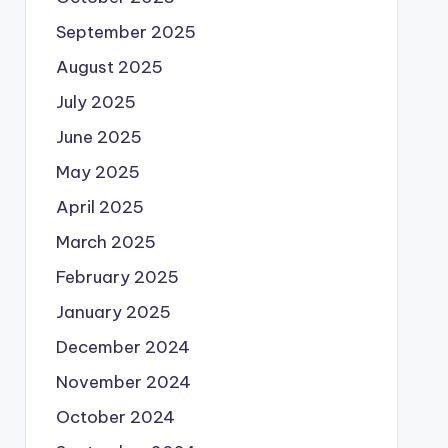
September 2025
August 2025
July 2025
June 2025
May 2025
April 2025
March 2025
February 2025
January 2025
December 2024
November 2024
October 2024