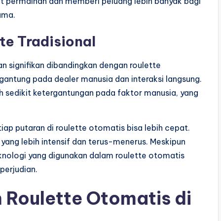
pat permainan dan memberi peluang lebih banyak bagi
ama.
e Tradisional
 signifikan dibandingkan dengan roulette
bergantung pada dealer manusia dan interaksi langsung.
h sedikit ketergantungan pada faktor manusia, yang
ap putaran di roulette otomatis bisa lebih cepat.
ang lebih intensif dan terus-menerus. Meskipun
knologi yang digunakan dalam roulette otomatis
perjudian.
 Roulette Otomatis di