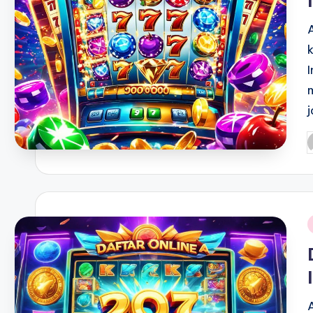
P
b
i