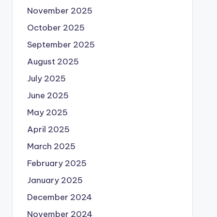
November 2025
October 2025
September 2025
August 2025
July 2025
June 2025
May 2025
April 2025
March 2025
February 2025
January 2025
December 2024
November 2024