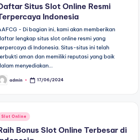
n
Daftar Situs Slot Online Resmi
Terpercaya Indonesia
AAFCG - Di bagian ini, kami akan memberikan
daftar lengkap situs slot online resmi yang
terpercaya di Indonesia. Situs-situs ini telah
terbukti aman dan memiliki reputasi yang baik
dalam menyediakan…
17/06/2024
admin
osted
y
Posted
Slot Online
n
Raih Bonus Slot Online Terbesar di