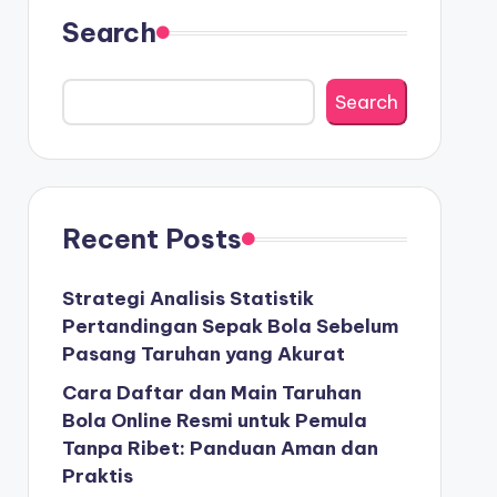
Search
Search
Recent Posts
Strategi Analisis Statistik
Pertandingan Sepak Bola Sebelum
Pasang Taruhan yang Akurat
Cara Daftar dan Main Taruhan
Bola Online Resmi untuk Pemula
Tanpa Ribet: Panduan Aman dan
Praktis