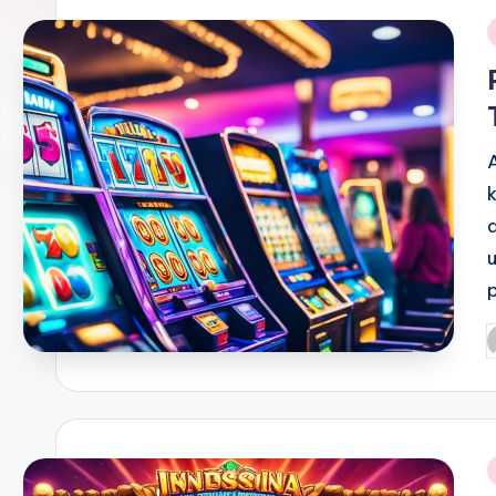
i
P
b