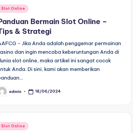
Posted
Slot Online
n
Panduan Bermain Slot Online –
Tips & Strategi
AAFCG - Jika Anda adalah penggemar permainan
kasino dan ingin mencoba keberuntungan Anda di
dunia slot online, maka artikel ini sangat cocok
untuk Anda. Di sini, kami akan memberikan
panduan…
18/06/2024
admin
osted
y
Posted
Slot Online