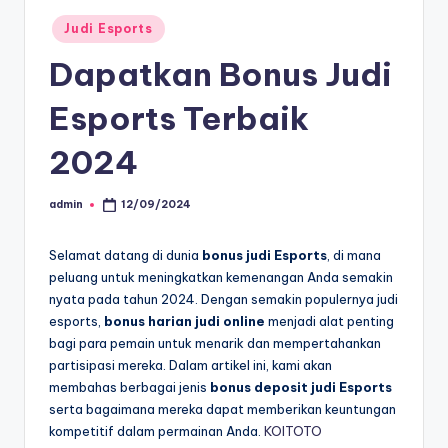
Posted
Judi Esports
in
Dapatkan Bonus Judi
Esports Terbaik
2024
admin
12/09/2024
Posted
by
Selamat datang di dunia
bonus judi Esports
, di mana
peluang untuk meningkatkan kemenangan Anda semakin
nyata pada tahun 2024. Dengan semakin populernya judi
esports,
bonus harian judi online
menjadi alat penting
bagi para pemain untuk menarik dan mempertahankan
partisipasi mereka. Dalam artikel ini, kami akan
membahas berbagai jenis
bonus deposit judi Esports
serta bagaimana mereka dapat memberikan keuntungan
kompetitif dalam permainan Anda.
KOITOTO