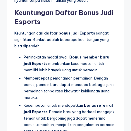
nyaman tanpa risiko finansial yang besar.
Keuntungan Daftar Bonus Judi
Esports
Keuntungan dari
daftar bonus judi Esports
sangat
signifikan. Berikut adalah beberapa keuntungan yang
bisa diperoleh:
Peningkatan modal awal:
Bonus member baru
judi Esports
memberikan kesempatan untuk
memiliki lebih banyak uang untuk bermain.
Mempercepat pemahaman permainan: Dengan
bonus, pemain baru dapat mencoba berbagai jenis
permainan tanpa rasa khawatir kehilangan uang
mereka.
Kesempatan untuk mendapatkan
bonus referral
judi Esports
: Pemain baru yang berhasil mengajak
teman untuk bergabung juga dapat menerima
bonus tambahan, menjadikan pengalaman bermain
semakin menguntungkan.