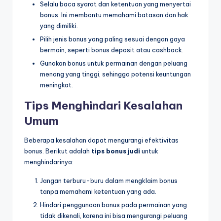
Selalu baca syarat dan ketentuan yang menyertai
bonus. Ini membantu memahami batasan dan hak
yang dimiliki.
Pilih jenis bonus yang paling sesuai dengan gaya
bermain, seperti bonus deposit atau cashback.
Gunakan bonus untuk permainan dengan peluang
menang yang tinggi, sehingga potensi keuntungan
meningkat.
Tips Menghindari Kesalahan
Umum
Beberapa kesalahan dapat mengurangi efektivitas
bonus. Berikut adalah
tips bonus judi
untuk
menghindarinya:
Jangan terburu-buru dalam mengklaim bonus
tanpa memahami ketentuan yang ada.
Hindari penggunaan bonus pada permainan yang
tidak dikenali, karena ini bisa mengurangi peluang