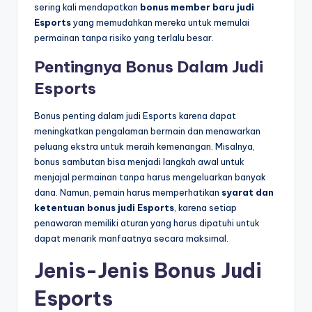
sering kali mendapatkan
bonus member baru judi
Esports
yang memudahkan mereka untuk memulai
permainan tanpa risiko yang terlalu besar.
Pentingnya Bonus Dalam Judi
Esports
Bonus penting dalam judi Esports karena dapat
meningkatkan pengalaman bermain dan menawarkan
peluang ekstra untuk meraih kemenangan. Misalnya,
bonus sambutan bisa menjadi langkah awal untuk
menjajal permainan tanpa harus mengeluarkan banyak
dana. Namun, pemain harus memperhatikan
syarat dan
ketentuan bonus judi Esports
, karena setiap
penawaran memiliki aturan yang harus dipatuhi untuk
dapat menarik manfaatnya secara maksimal.
Jenis-Jenis Bonus Judi
Esports