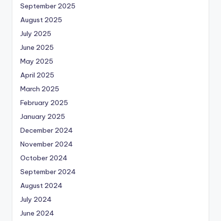
September 2025
August 2025
July 2025
June 2025
May 2025
April 2025
March 2025
February 2025
January 2025
December 2024
November 2024
October 2024
September 2024
August 2024
July 2024
June 2024