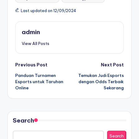
Last updated on 12/09/2024
admin
View All Posts
Post
Previous Post
Next Post
Panduan Turnamen
Temukan Judi Esports
navigation
Esports untuk Taruhan
dengan Odds Terbaik
Online
Sekarang
Search
Search