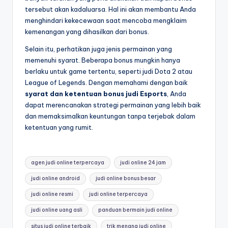
tersebut akan kadaluarsa. Hal ini akan membantu Anda
menghindari kekecewaan saat mencoba mengklaim
kemenangan yang dihasilkan dari bonus.
Selain itu, perhatikan juga jenis permainan yang
memenuhi syarat. Beberapa bonus mungkin hanya
berlaku untuk game tertentu, seperti judi Dota 2 atau
League of Legends. Dengan memahami dengan baik
syarat dan ketentuan bonus judi Esports
, Anda
dapat merencanakan strategi permainan yang lebih baik
dan memaksimalkan keuntungan tanpa terjebak dalam
ketentuan yang rumit.
Tags:
agen judi online terpercaya
judi online 24 jam
judi online android
judi online bonus besar
judi online resmi
judi online terpercaya
judi online uang asli
panduan bermain judi online
situs judi online terbaik
trik menang judi online