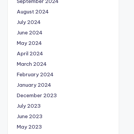
September 2024
August 2024
July 2024
June 2024
May 2024
April 2024
March 2024
February 2024
January 2024
December 2023
July 2023
June 2023
May 2023