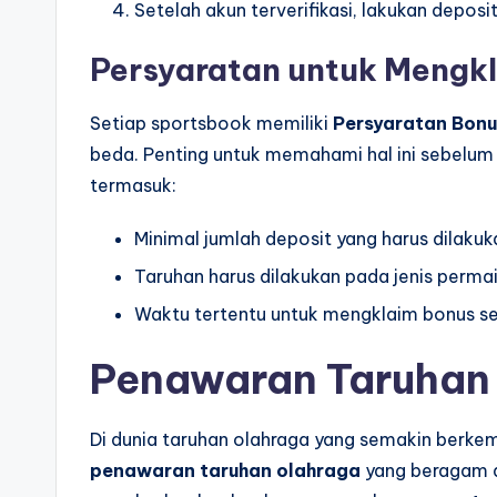
Setelah akun terverifikasi, lakukan depos
Persyaratan untuk Mengk
Setiap sportsbook memiliki
Persyaratan Bonu
beda. Penting untuk memahami hal ini sebelu
termasuk:
Minimal jumlah deposit yang harus dilakuk
Taruhan harus dilakukan pada jenis permai
Waktu tertentu untuk mengklaim bonus se
Penawaran Taruhan 
Di dunia taruhan olahraga yang semakin berke
penawaran taruhan olahraga
yang beragam d