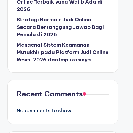
Online Terbaik yang Wajib Ada di
2026
Strategi Bermain Judi Online
Secara Bertanggung Jawab Bagi
Pemula di 2026
Mengenal Sistem Keamanan
Mutakhir pada Platform Judi Online
Resmi 2026 dan Implikasinya
Recent Comments
No comments to show.