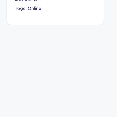
Togel Online