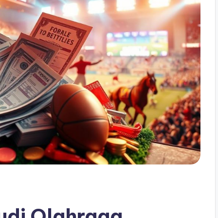
udi Olahraga