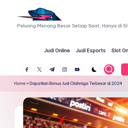
Skip
to
A
Peluang Menang Besar Setiap Saat, Hanya di Sit
content
A
F
Judi Online
Judi Esports
Slot On
C
facebook.com
twitter.com
t.me
instagram.com
youtube.com
G
Home
»
Dapatkan Bonus Judi Olahraga Terbesar di 2024