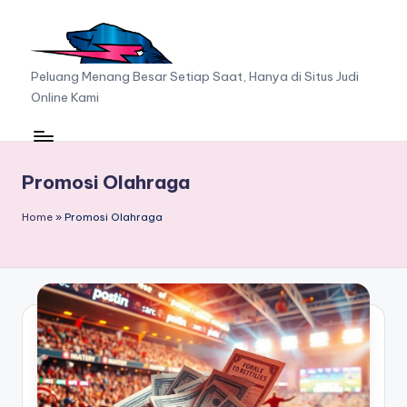
Skip
to
A
Peluang Menang Besar Setiap Saat, Hanya di Situs Judi
content
Online Kami
A
F
C
Promosi Olahraga
G
Home
»
Promosi Olahraga