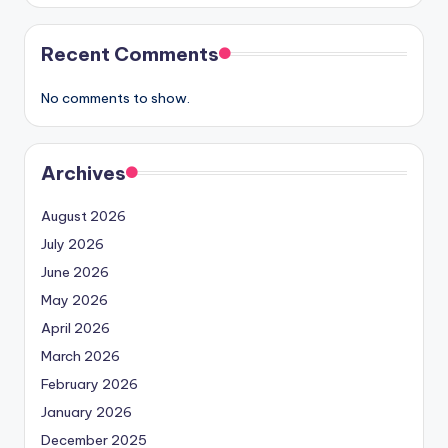
Recent Comments
No comments to show.
Archives
August 2026
July 2026
June 2026
May 2026
April 2026
March 2026
February 2026
January 2026
December 2025