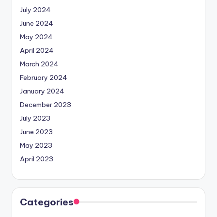
July 2024
June 2024
May 2024
April 2024
March 2024
February 2024
January 2024
December 2023
July 2023
June 2023
May 2023
April 2023
Categories