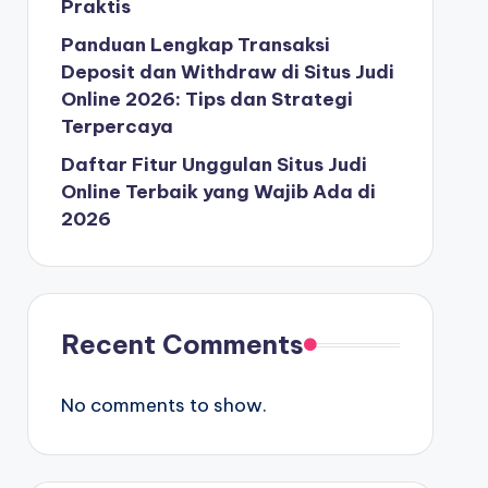
Praktis
Panduan Lengkap Transaksi
Deposit dan Withdraw di Situs Judi
Online 2026: Tips dan Strategi
Terpercaya
Daftar Fitur Unggulan Situs Judi
Online Terbaik yang Wajib Ada di
2026
Recent Comments
No comments to show.