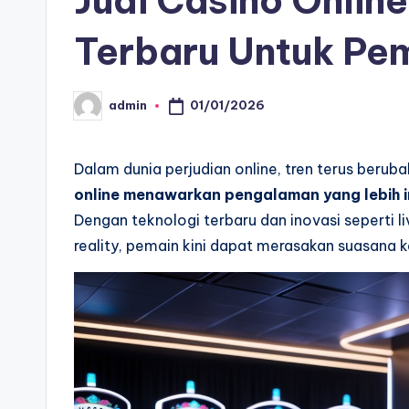
Judi Casino Onlin
Terbaru Untuk Pe
01/01/2026
admin
Posted
by
Dalam dunia perjudian online, tren terus beru
online menawarkan pengalaman yang lebih i
Dengan teknologi terbaru dan inovasi seperti l
reality, pemain kini dapat merasakan suasana 