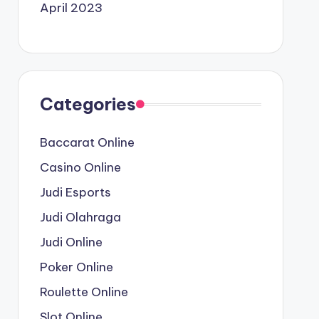
April 2023
Categories
Baccarat Online
Casino Online
Judi Esports
Judi Olahraga
Judi Online
Poker Online
Roulette Online
Slot Online