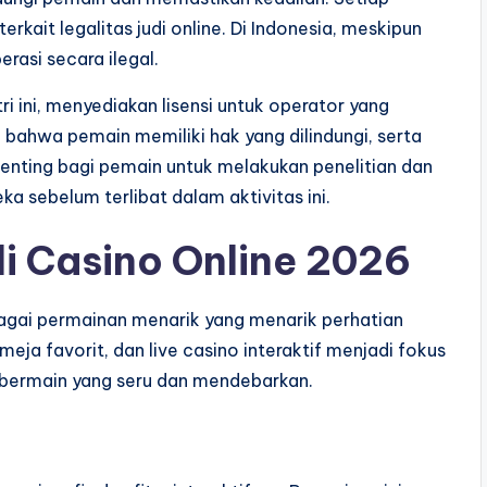
kait legalitas judi online. Di Indonesia, meskipun
erasi secara ilegal.
 ini, menyediakan lisensi untuk operator yang
 bahwa pemain memiliki hak yang dilindungi, serta
enting bagi pemain untuk melakukan penelitian dan
 sebelum terlibat dalam aktivitas ini.
i Casino Online 2026
agai permainan menarik yang menarik perhatian
eja favorit, dan live casino interaktif menjadi fokus
bermain yang seru dan mendebarkan.