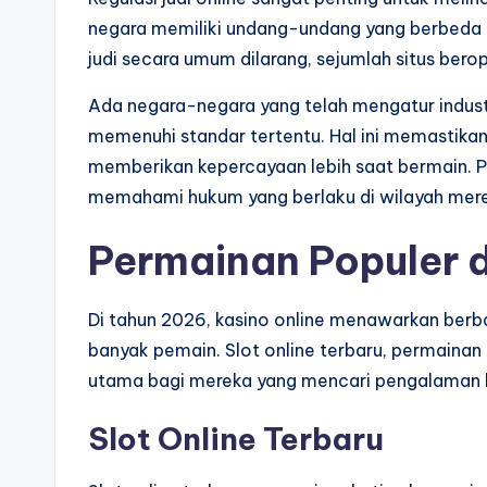
negara memiliki undang-undang yang berbeda ter
judi secara umum dilarang, sejumlah situs berop
Ada negara-negara yang telah mengatur industri
memenuhi standar tertentu. Hal ini memastikan
memberikan kepercayaan lebih saat bermain. P
memahami hukum yang berlaku di wilayah mereka
Permainan Populer d
Di tahun 2026, kasino online menawarkan berb
banyak pemain. Slot online terbaru, permainan m
utama bagi mereka yang mencari pengalaman 
Slot Online Terbaru