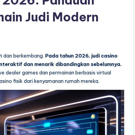
e 2026: Panduan
main Judi Modern
bah dan berkembang.
Pada tahun 2026, judi casino
nteraktif dan menarik dibandingkan sebelumnya.
ive dealer games dan permainan berbasis virtual
kasino fisik dari kenyamanan rumah mereka.