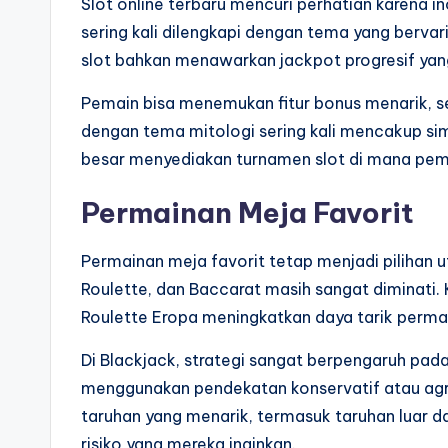
Slot online terbaru mencuri perhatian karena ino
sering kali dilengkapi dengan tema yang bervar
slot bahkan menawarkan jackpot progresif ya
Pemain bisa menemukan fitur bonus menarik, se
dengan tema mitologi sering kali mencakup sim
besar menyediakan turnamen slot di mana pema
Permainan Meja Favorit
Permainan meja favorit tetap menjadi pilihan u
Roulette, dan Baccarat masih sangat diminati.
Roulette Eropa meningkatkan daya tarik permai
Di Blackjack, strategi sangat berpengaruh pad
menggunakan pendekatan konservatif atau agr
taruhan yang menarik, termasuk taruhan luar d
risiko yang mereka inginkan.