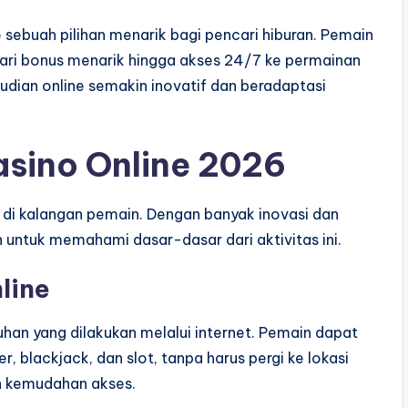
 sebuah pilihan menarik bagi pencari hiburan. Pemain
ari bonus menarik hingga akses 24/7 ke permainan
dian online semakin inovatif dan beradaptasi
asino Online 2026
er di kalangan pemain. Dengan banyak inovasi dan
 untuk memahami dasar-dasar dari aktivitas ini.
line
uhan yang dilakukan melalui internet. Pemain dapat
 blackjack, dan slot, tanpa harus pergi ke lokasi
n kemudahan akses.