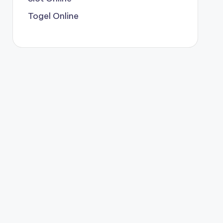
Togel Online