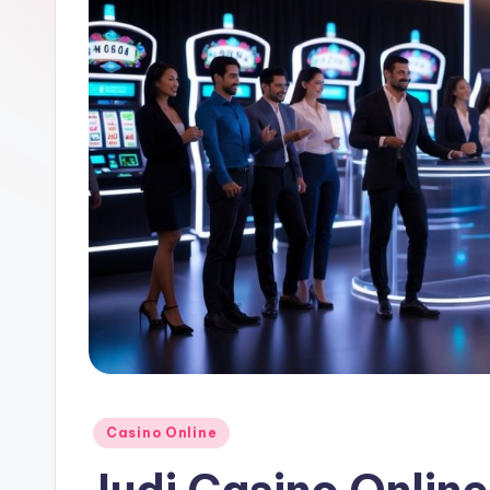
Posted
Casino Online
in