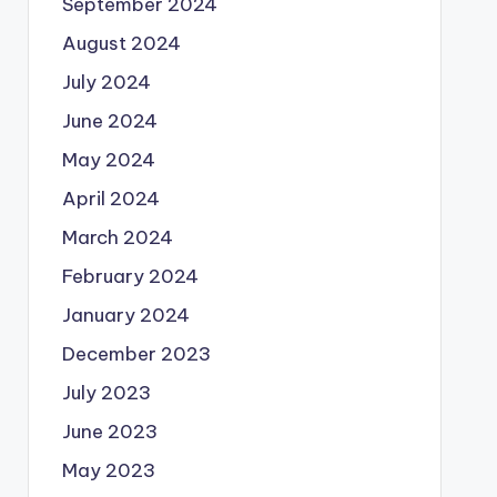
September 2024
August 2024
July 2024
June 2024
May 2024
April 2024
March 2024
February 2024
January 2024
December 2023
July 2023
June 2023
May 2023