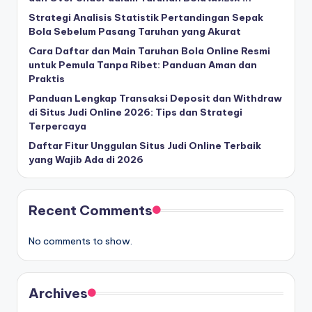
Strategi Analisis Statistik Pertandingan Sepak
Bola Sebelum Pasang Taruhan yang Akurat
Cara Daftar dan Main Taruhan Bola Online Resmi
untuk Pemula Tanpa Ribet: Panduan Aman dan
Praktis
Panduan Lengkap Transaksi Deposit dan Withdraw
di Situs Judi Online 2026: Tips dan Strategi
Terpercaya
Daftar Fitur Unggulan Situs Judi Online Terbaik
yang Wajib Ada di 2026
Recent Comments
No comments to show.
Archives