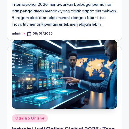
internasional 2026 menawarkan berbagai permainan
dan pengalaman menarik yang tidak dapat diremehkan.
Beragam platform telah muncul dengan fitur-fitur
inovatif, menarik pemain untuk menjelajahi lebih…
admin
08/01/2026
Posted
by
Posted
Casino Online
in