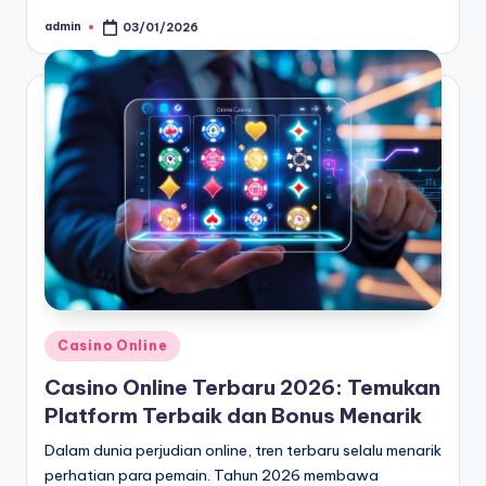
admin
03/01/2026
Posted
by
Posted
Casino Online
in
Casino Online Terbaru 2026: Temukan
Platform Terbaik dan Bonus Menarik
Dalam dunia perjudian online, tren terbaru selalu menarik
perhatian para pemain. Tahun 2026 membawa