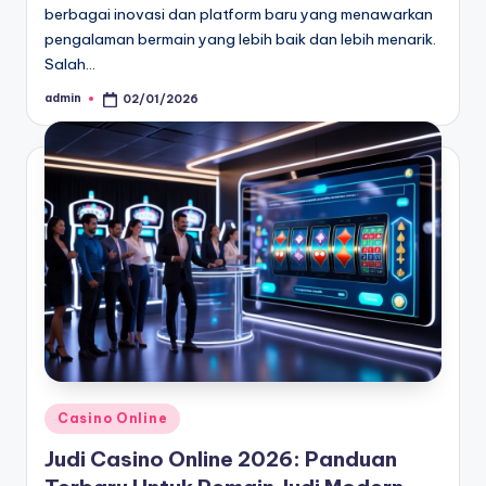
berbagai inovasi dan platform baru yang menawarkan
pengalaman bermain yang lebih baik dan lebih menarik.
Salah…
admin
02/01/2026
Posted
by
Posted
Casino Online
in
Judi Casino Online 2026: Panduan