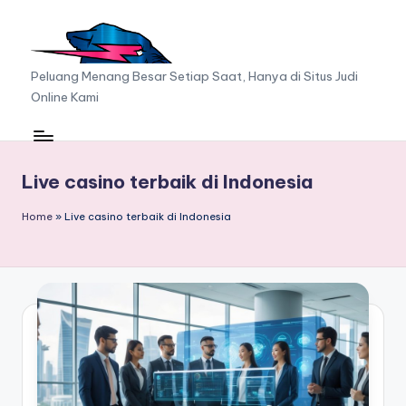
Skip
to
A
Peluang Menang Besar Setiap Saat, Hanya di Situs Judi
content
Online Kami
A
F
C
Live casino terbaik di Indonesia
G
Home
»
Live casino terbaik di Indonesia