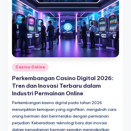
Posted
Casino Online
in
Perkembangan Casino Digital 2026:
Tren dan Inovasi Terbaru dalam
Industri Permainan Online
Perkembangan kasino digital pada tahun 2026
menunjukkan kemajuan yang signifikan, mengubah cara
orang bermain dan berinteraksi dengan permainan
perjudian. Keberadaan teknologi baru dan inovasi
dalam pengalaman bermain semakin meningkatkan