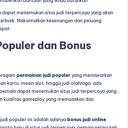
emberikan bantuan yang Anda butuhkan.
 dapat menemukan situs judi terpercaya yang akan
erbaik. Maksimalkan kesenangan dan peluang
epat.
Populer dan Bonus
 beragam
permainan judi populer
yang menawarkan
n kartu, mesin slot, hingga judi olahraga, ada
ra pemain dapat menemukan situs judi terpercaya yang
an kualitas gameplay yang memuaskan dan
judi populer ini adalah adanya
bonus judi online
ta baru di situs judi terpercaya, pemain sering kali