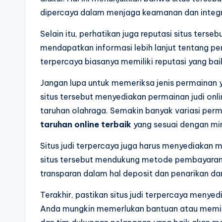
dipercaya dalam menjaga keamanan dan integr
Selain itu, perhatikan juga reputasi situs terse
mendapatkan informasi lebih lanjut tentang pe
terpercaya biasanya memiliki reputasi yang bai
Jangan lupa untuk memeriksa jenis permainan ya
situs tersebut menyediakan permainan judi onlin
taruhan olahraga. Semakin banyak variasi pe
taruhan online terbaik
yang sesuai dengan min
Situs judi terpercaya juga harus menyediaka
situs tersebut mendukung metode pembayaran 
transparan dalam hal deposit dan penarikan da
Terakhir, pastikan situs judi terpercaya menye
Anda mungkin memerlukan bantuan atau memilik