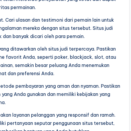
itas permainan.
but. Cari ulasan dan testimoni dari pemain lain untuk
ngalaman mereka dengan situs tersebut. Situs judi
k dan banyak dicari oleh para pemain.
ng ditawarkan oleh situs judi terpercaya. Pastikan
e favorit Anda, seperti poker, blackjack, slot, atau
rmainan, semakin besar peluang Anda menemukan
at dan preferensi Anda.
n metode pembayaran yang aman dan nyaman. Pastikan
yang Anda gunakan dan memiliki kebijakan yang
na.
diakan layanan pelanggan yang responsif dan ramah.
i pertanyaan seputar penggunaan situs tersebut,