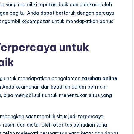
ne yang memiliki reputasi baik dan didukung oleh
ngan begitu, Anda dapat bertaruh dengan percaya
mengambil kesempatan untuk mendapatkan bonus
Terpercaya untuk
aik
ng untuk mendapatkan pengalaman
taruhan online
an Anda keamanan dan keadilan dalam bermain.
 bisa menjadi sulit untuk menentukan situs yang
mbangkan saat memilih situs judi terpercaya.
i resmi dan diatur oleh otoritas perjudian yang
ut telah melewati persyaratan yang ketat dan dapat