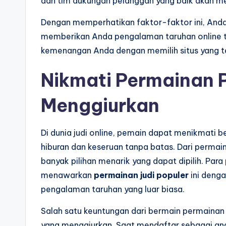
dan tim dukungan pelanggan yang baik akan m
Dengan memperhatikan faktor-faktor ini, Anda
memberikan Anda pengalaman taruhan online t
kemenangan Anda dengan memilih situs yang t
Nikmati Permainan 
Menggiurkan
Di dunia judi online, pemain dapat menikmati
hiburan dan keseruan tanpa batas. Dari permaina
banyak pilihan menarik yang dapat dipilih. Pa
menawarkan
permainan judi populer
ini deng
pengalaman taruhan yang luar biasa.
Salah satu keuntungan dari bermain permainan 
yang menggiurkan. Saat mendaftar sebagai anggo