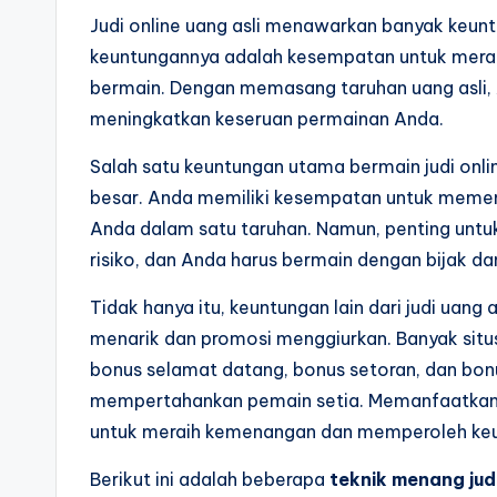
Judi online uang asli menawarkan banyak keun
keuntungannya adalah kesempatan untuk mera
bermain. Dengan memasang taruhan uang asli, 
meningkatkan keseruan permainan Anda.
Salah satu keuntungan utama bermain judi onlin
besar. Anda memiliki kesempatan untuk memen
Anda dalam satu taruhan. Namun, penting untu
risiko, dan Anda harus bermain dengan bijak d
Tidak hanya itu, keuntungan lain dari judi uang
menarik dan promosi menggiurkan. Banyak situs
bonus selamat datang, bonus setoran, dan bon
mempertahankan pemain setia. Memanfaatkan 
untuk meraih kemenangan dan memperoleh ke
Berikut ini adalah beberapa
teknik menang judi