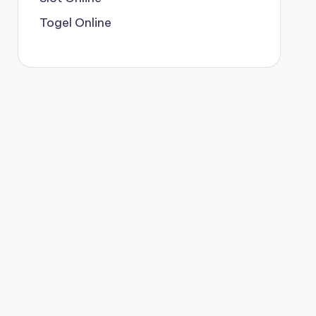
Togel Online