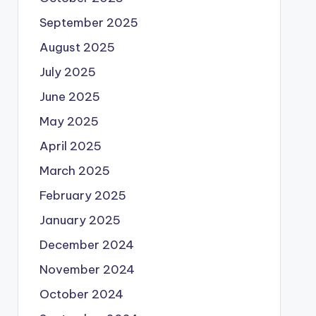
September 2025
August 2025
July 2025
June 2025
May 2025
April 2025
March 2025
February 2025
January 2025
December 2024
November 2024
October 2024