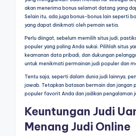
akan menerima bonus selamat datang yang da
Selain itu, ada juga bonus-bonus lain seperti 
yang dapat dinikmati oleh pemain setia.
Perlu diingat, sebelum memilih situs judi, past
populer yang paling Anda sukai. Pilihlah situs
keamanan data pribadi, dan dukungan pelangg
untuk menikmati permainan judi populer dan m
Tentu saja, seperti dalam dunia judi lainnya, 
jawab. Tetapkan batasan bermain dan jangan p
populer favorit Anda dan jadikan pengalaman 
Keuntungan Judi Uan
Menang Judi Online