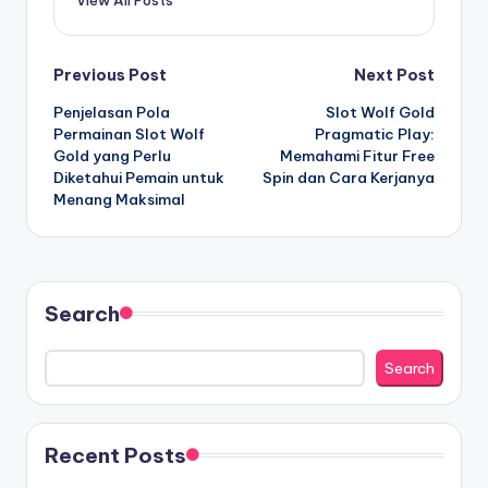
Post
Previous Post
Next Post
Penjelasan Pola
Slot Wolf Gold
navigation
Permainan Slot Wolf
Pragmatic Play:
Gold yang Perlu
Memahami Fitur Free
Diketahui Pemain untuk
Spin dan Cara Kerjanya
Menang Maksimal
Search
Search
Recent Posts