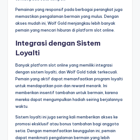
Pemainan yang responsif pada berbagai perangkat juga
memastikan pengalaman bermain yang mulus. Dengan
akses mudah ini, Wolf Gold menjangkau lebih banyak
pemain yang mencari hiburan di platform slot online.
Integrasi dengan Sistem
Loyalti
Banyak platform slot online yang memiliki integrasi
dengan sistem loyalti, dan Wolf Gold tidak terkecuali.
Pemain yang aktif dapat memanfaatkan program loyalti
untuk mendapatkan poin dan reward menarik. Ini
memberikan insentif tambahan untuk bermain, karena
mereka dapat mengumpulkan hadiah seiring berjalannya
waktu.
Sistem loyalti ini juga sering kali memberikan akses ke
promosi eksklusif atau bonus tambahan bagi anggota
setia. Dengan memanfaatkan keunggulan ini, pemain
dapat menikmati pengalaman bermain yang lebih