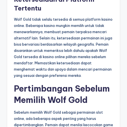
Tertentu
Wolf Gold tidak selalu tersedia di semua platform kasino
online. Beberapa kasino mungkin memilih untuk tidak
menawarkannya, membuat pemain terpaksa mencari
alternatif lain. Selain itu, ketersediaan permainan ini juga
bisa bervariasi berdasarkan wilayah geografis. Pemain
disarankan untuk memeriksa lebih dahulu apakah Wolf
Gold tersedia di kasino online pilihan mereka sebelum
mendaftar. Memastikan ketersediaan dapat
menghemat waktu dan upaya dalam mencari permainan
yang sesuai dengan preferensi mereka.
Pertimbangan Sebelum
Memilih Wolf Gold
Sebelum memilih Wolf Gold sebagai permainan slot
online, ada beberapa aspek penting yang harus
dipertimbangkan. Pemain dapat menilai kecocokan game