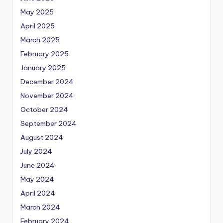
May 2025
April 2025
March 2025
February 2025
January 2025
December 2024
November 2024
October 2024
September 2024
August 2024
July 2024
June 2024
May 2024
April 2024
March 2024
February 2024