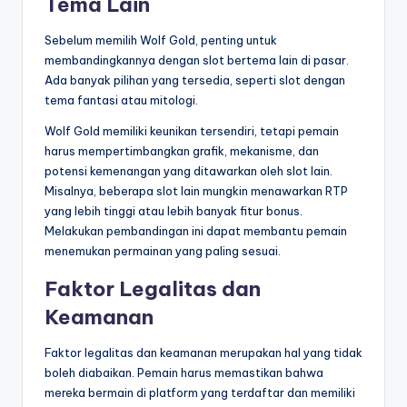
Tema Lain
Sebelum memilih Wolf Gold, penting untuk
membandingkannya dengan slot bertema lain di pasar.
Ada banyak pilihan yang tersedia, seperti slot dengan
tema fantasi atau mitologi.
Wolf Gold memiliki keunikan tersendiri, tetapi pemain
harus mempertimbangkan grafik, mekanisme, dan
potensi kemenangan yang ditawarkan oleh slot lain.
Misalnya, beberapa slot lain mungkin menawarkan RTP
yang lebih tinggi atau lebih banyak fitur bonus.
Melakukan pembandingan ini dapat membantu pemain
menemukan permainan yang paling sesuai.
Faktor Legalitas dan
Keamanan
Faktor legalitas dan keamanan merupakan hal yang tidak
boleh diabaikan. Pemain harus memastikan bahwa
mereka bermain di platform yang terdaftar dan memiliki