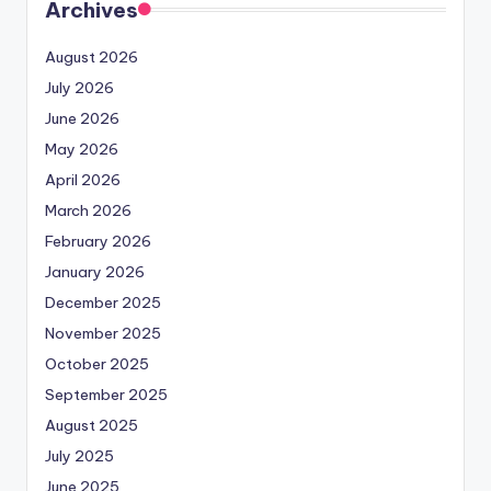
Archives
August 2026
July 2026
June 2026
May 2026
April 2026
March 2026
February 2026
January 2026
December 2025
November 2025
October 2025
September 2025
August 2025
July 2025
June 2025