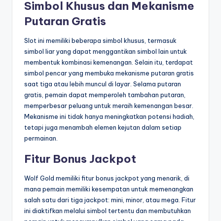
Simbol Khusus dan Mekanisme
Putaran Gratis
Slot ini memiliki beberapa simbol khusus, termasuk
simbol liar yang dapat menggantikan simbol lain untuk
membentuk kombinasi kemenangan. Selain itu, terdapat
simbol pencar yang membuka mekanisme putaran gratis
saat tiga atau lebih muncul di layar. Selama putaran
gratis, pemain dapat memperoleh tambahan putaran,
memperbesar peluang untuk meraih kemenangan besar.
Mekanisme ini tidak hanya meningkatkan potensi hadiah,
tetapi juga menambah elemen kejutan dalam setiap
permainan.
Fitur Bonus Jackpot
Wolf Gold memiliki fitur bonus jackpot yang menarik, di
mana pemain memiliki kesempatan untuk memenangkan
salah satu dari tiga jackpot: mini, minor, atau mega. Fitur
ini diaktifkan melalui simbol tertentu dan membutuhkan