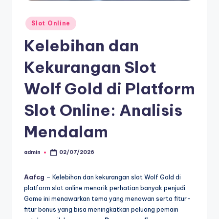
Posted
Slot Online
in
Kelebihan dan
Kekurangan Slot
Wolf Gold di Platform
Slot Online: Analisis
Mendalam
admin
02/07/2026
Posted
by
Aafcg
– Kelebihan dan kekurangan slot Wolf Gold di
platform slot online menarik perhatian banyak penjudi.
Game ini menawarkan tema yang menawan serta fitur-
fitur bonus yang bisa meningkatkan peluang pemain