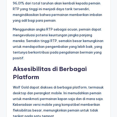
96,01% dari total taruhan akan kembali kepada pemain.
RTP yang tinggi ini menjadi daya tarik tersendiri,
mengindikasikan bahwa permainan memberikan imbalan
yang adil bagi para pemain.
Menggunakan angka RTP sebagai acuan, pemain dapat
mengevaluasi potensi keuntungan jangka panjang
mereka. Semakin tinggi RTP, semakin besar kemungkinan
untuk mendapatkan pengembalian yang lebih baik, yang
tentunya berkontribusi pada pengalaman bermain yang
positif.
Aksesibilitas di Berbagai
Platform
Wolf Gold dapat diakses di berbagai platform, termasuk
desktop dan perangkat mobile. Ini memudahkan pemain
untuk menikmati permainan kapan saja dan di mana saja.
Keberadaan versi mobile yang kompatibel memberikan
fleksibilitas besar, memungkinkan pemain untuk tidak
terikat pada satu tempat.