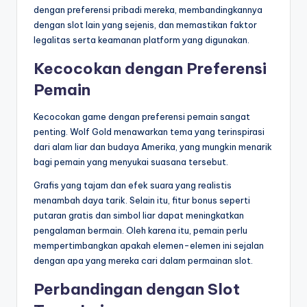
dengan preferensi pribadi mereka, membandingkannya
dengan slot lain yang sejenis, dan memastikan faktor
legalitas serta keamanan platform yang digunakan.
Kecocokan dengan Preferensi
Pemain
Kecocokan game dengan preferensi pemain sangat
penting. Wolf Gold menawarkan tema yang terinspirasi
dari alam liar dan budaya Amerika, yang mungkin menarik
bagi pemain yang menyukai suasana tersebut.
Grafis yang tajam dan efek suara yang realistis
menambah daya tarik. Selain itu, fitur bonus seperti
putaran gratis dan simbol liar dapat meningkatkan
pengalaman bermain. Oleh karena itu, pemain perlu
mempertimbangkan apakah elemen-elemen ini sejalan
dengan apa yang mereka cari dalam permainan slot.
Perbandingan dengan Slot