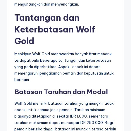
menguntungkan dan menyenangkan.
Tantangan dan
Keterbatasan Wolf
Gold
Meskipun Wolf Gold menawarkan banyak fitur menarik,
terdapat pula beberapa tantangan dan keterbatasan
yang perlu diperhatikan. Aspek-aspek ini dapat
memengaruhi pengalaman pemain dan keputusan untuk
bermain.
Batasan Taruhan dan Modal
Wolf Gold memiliki batasan taruhan yang mungkin tidak
cocok untuk semua jenis pemain. Taruhan minimum
biasanya ditetapkan di sekitar IDR 1.000, sementara
taruhan maksimum dapat mencapai IDR 250.000. Bagi
pemain berisiko tinggi, batasan ini mungkin terasa terlalu