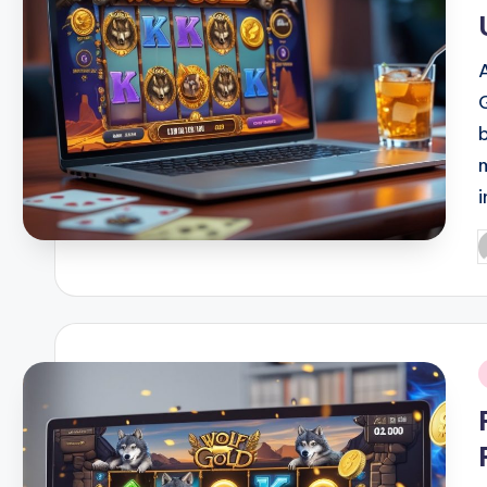
P
b
i