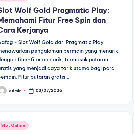
n
Slot Wolf Gold Pragmatic Play:
Memahami Fitur Free Spin dan
Cara Kerjanya
Aafcg - Slot Wolf Gold dari Pragmatic Play
menawarkan pengalaman bermain yang menarik
dengan fitur-fitur menarik, termasuk putaran
gratis yang menjadi daya tarik utama bagi para
pemain. Fitur putaran gratis…
03/07/2026
admin
osted
y
Posted
Slot Online
n