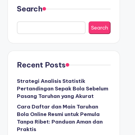
Search
Search
Recent Posts
Strategi Analisis Statistik
Pertandingan Sepak Bola Sebelum
Pasang Taruhan yang Akurat
Cara Daftar dan Main Taruhan
Bola Online Resmi untuk Pemula
Tanpa Ribet: Panduan Aman dan
Praktis