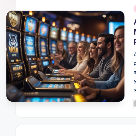
i
P
b