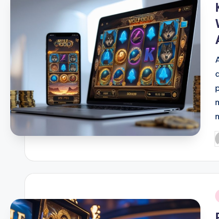
P
b
i