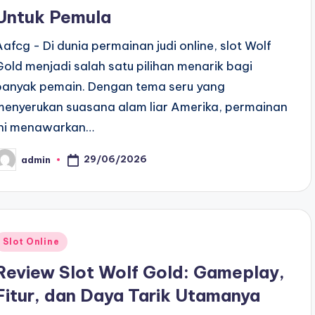
Untuk Pemula
Aafcg - Di dunia permainan judi online, slot Wolf
Gold menjadi salah satu pilihan menarik bagi
banyak pemain. Dengan tema seru yang
menyerukan suasana alam liar Amerika, permainan
ini menawarkan…
29/06/2026
admin
osted
y
Posted
Slot Online
n
Review Slot Wolf Gold: Gameplay,
Fitur, dan Daya Tarik Utamanya