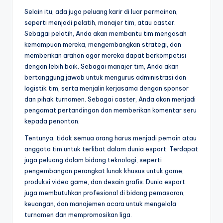
Selain itu, ada juga peluang karir di luar permainan,
seperti menjadi pelatih, manajer tim, atau caster.
Sebagai pelatih, Anda akan membantu tim mengasah
kemampuan mereka, mengembangkan strategi, dan
memberikan arahan agar mereka dapat berkompetisi
dengan lebih baik. Sebagai manajer tim, Anda akan
bertanggung jawab untuk mengurus administrasi dan
logistik tim, serta menjalin kerjasama dengan sponsor
dan pihak turnamen. Sebagai caster, Anda akan menjadi
pengamat pertandingan dan memberikan komentar seru
kepada penonton.
Tentunya, tidak semua orang harus menjadi pemain atau
anggota tim untuk terlibat dalam dunia esport. Terdapat
juga peluang dalam bidang teknologi, seperti
pengembangan perangkat lunak khusus untuk game,
produksi video game, dan desain grafis. Dunia esport
juga membutuhkan profesional di bidang pemasaran,
keuangan, dan manajemen acara untuk mengelola
turnamen dan mempromosikan liga.