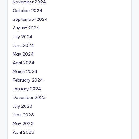
November 2024
October 2024
September 2024
August 2024
July 2024
June 2024
May 2024
April 2024
March 2024
February 2024
January 2024
December 2023
July 2023
June 2023
May 2023
April 2023