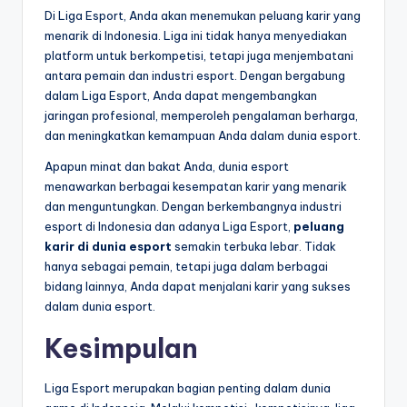
Di Liga Esport, Anda akan menemukan peluang karir yang
menarik di Indonesia. Liga ini tidak hanya menyediakan
platform untuk berkompetisi, tetapi juga menjembatani
antara pemain dan industri esport. Dengan bergabung
dalam Liga Esport, Anda dapat mengembangkan
jaringan profesional, memperoleh pengalaman berharga,
dan meningkatkan kemampuan Anda dalam dunia esport.
Apapun minat dan bakat Anda, dunia esport
menawarkan berbagai kesempatan karir yang menarik
dan menguntungkan. Dengan berkembangnya industri
esport di Indonesia dan adanya Liga Esport,
peluang
karir di dunia esport
semakin terbuka lebar. Tidak
hanya sebagai pemain, tetapi juga dalam berbagai
bidang lainnya, Anda dapat menjalani karir yang sukses
dalam dunia esport.
Kesimpulan
Liga Esport merupakan bagian penting dalam dunia