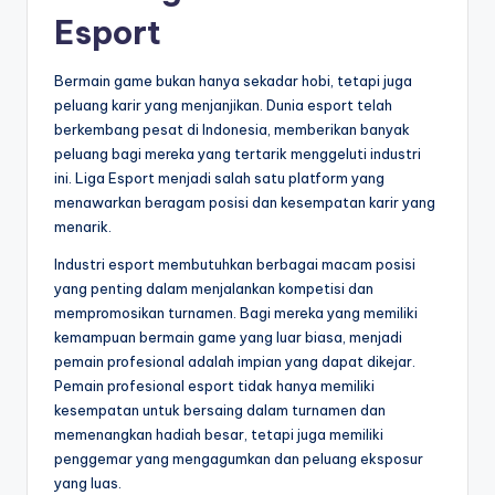
Esport
Bermain game bukan hanya sekadar hobi, tetapi juga
peluang karir yang menjanjikan. Dunia esport telah
berkembang pesat di Indonesia, memberikan banyak
peluang bagi mereka yang tertarik menggeluti industri
ini. Liga Esport menjadi salah satu platform yang
menawarkan beragam posisi dan kesempatan karir yang
menarik.
Industri esport membutuhkan berbagai macam posisi
yang penting dalam menjalankan kompetisi dan
mempromosikan turnamen. Bagi mereka yang memiliki
kemampuan bermain game yang luar biasa, menjadi
pemain profesional adalah impian yang dapat dikejar.
Pemain profesional esport tidak hanya memiliki
kesempatan untuk bersaing dalam turnamen dan
memenangkan hadiah besar, tetapi juga memiliki
penggemar yang mengagumkan dan peluang eksposur
yang luas.