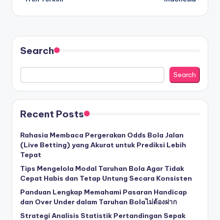
Search
Search
Recent Posts
Rahasia Membaca Pergerakan Odds Bola Jalan
(Live Betting) yang Akurat untuk Prediksi Lebih
Tepat
Tips Mengelola Modal Taruhan Bola Agar Tidak
Cepat Habis dan Tetap Untung Secara Konsisten
Panduan Lengkap Memahami Pasaran Handicap
dan Over Under dalam Taruhan Bolaไม่ต้องฝาก
Strategi Analisis Statistik Pertandingan Sepak