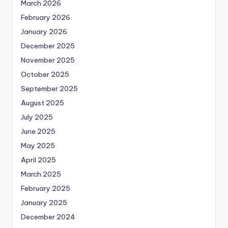
March 2026
February 2026
January 2026
December 2025
November 2025
October 2025
September 2025
August 2025
July 2025
June 2025
May 2025
April 2025
March 2025
February 2025
January 2025
December 2024