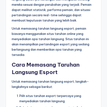
mereka sesuai dengan perubahan yang terjadi. Pemain
dapat melihat statistik, performa pemain, dan situasi
pertandingan secara real-time sehingga dapat
membuat keputusan taruhan yang lebih baik.
Untuk memasang taruhan langsung esport, pemain
biasanya menggunakan situs taruhan online yang
menyediakan opsi taruhan langsung. Situs taruhan ini
akan menampilkan pertandingan esport yang sedang
berlangsung dan memberikan opsi taruhan yang
tersedia.
Cara Memasang Taruhan
Langsung Esport
Untuk memasang taruhan langsung esport, langkah-
langkahnya sebagai berikut:
Pilih situs taruhan esport terpercaya yang
menyediakan taruhan langsung.