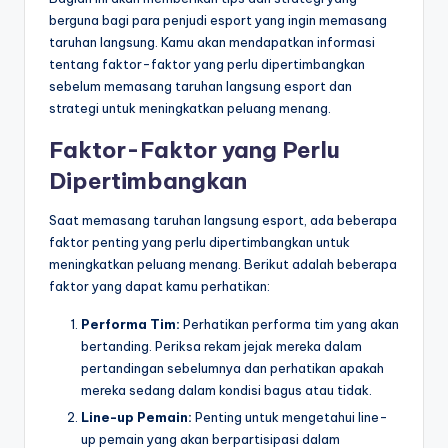
berguna bagi para penjudi esport yang ingin memasang
taruhan langsung. Kamu akan mendapatkan informasi
tentang faktor-faktor yang perlu dipertimbangkan
sebelum memasang taruhan langsung esport dan
strategi untuk meningkatkan peluang menang.
Faktor-Faktor yang Perlu
Dipertimbangkan
Saat memasang taruhan langsung esport, ada beberapa
faktor penting yang perlu dipertimbangkan untuk
meningkatkan peluang menang. Berikut adalah beberapa
faktor yang dapat kamu perhatikan:
Performa Tim:
Perhatikan performa tim yang akan
bertanding. Periksa rekam jejak mereka dalam
pertandingan sebelumnya dan perhatikan apakah
mereka sedang dalam kondisi bagus atau tidak.
Line-up Pemain:
Penting untuk mengetahui line-
up pemain yang akan berpartisipasi dalam