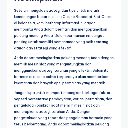
Setelah mengulas strategi dan tips untuk meraih
kemenangan besar di dunia Casino Baccarat Slot Online
di Indonesia, kami berharap informasi ini dapat
membantu Anda dalam bermain dan mengoptimalkan
peluang menang Anda. Dalam permainan ini, sangat
penting untuk memiliki pemahaman yang baik tentang
aturan dan strategi yang efektif.
Anda dapat meningkatkan peluang menang Anda dengan
memilih mesin slot yang menguntungkan dan
menggunakan strategi taruhan yang efektif. Selain itu,
bermain di casino online terpercaya akan memberikan
keamanan dan banyak opsi permainan yang menarik.
Jangan lupa untuk mempertimbangkan berbagai faktor
seperti persentase pembayaran, variasi permainan, dan
pengelolaan bankroll saat memilih mesin slot dan
menerapkan strategi taruhan Anda. Dengan
pengetahuan yang tepat dan pengalaman bermain yang
terus berkembang, Anda dapat meningkatkan peluang