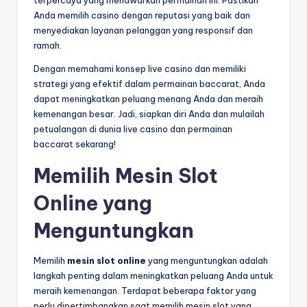
terpercaya yang menawarkan permainan ini. Pastikan
Anda memilih casino dengan reputasi yang baik dan
menyediakan layanan pelanggan yang responsif dan
ramah.
Dengan memahami konsep live casino dan memiliki
strategi yang efektif dalam permainan baccarat, Anda
dapat meningkatkan peluang menang Anda dan meraih
kemenangan besar. Jadi, siapkan diri Anda dan mulailah
petualangan di dunia live casino dan permainan
baccarat sekarang!
Memilih Mesin Slot
Online yang
Menguntungkan
Memilih
mesin slot online
yang menguntungkan adalah
langkah penting dalam meningkatkan peluang Anda untuk
meraih kemenangan. Terdapat beberapa faktor yang
perlu dipertimbangkan saat memilih mesin slot yang