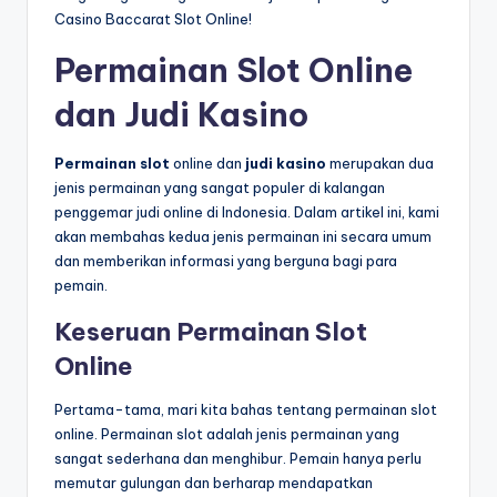
Casino Baccarat Slot Online!
Permainan Slot Online
dan Judi Kasino
Permainan slot
online dan
judi kasino
merupakan dua
jenis permainan yang sangat populer di kalangan
penggemar judi online di Indonesia. Dalam artikel ini, kami
akan membahas kedua jenis permainan ini secara umum
dan memberikan informasi yang berguna bagi para
pemain.
Keseruan Permainan Slot
Online
Pertama-tama, mari kita bahas tentang permainan slot
online. Permainan slot adalah jenis permainan yang
sangat sederhana dan menghibur. Pemain hanya perlu
memutar gulungan dan berharap mendapatkan