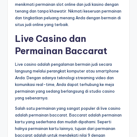
menikmati permainan slot online dan judi kasino dengan
tenang dan tanpa khawatir. Nikmati keseruan permainan
dan tingkatkan peluang menang Anda dengan bermain di
situs judi online yang terbaik.
Live Casino dan
Permainan Baccarat
Live casino adalah pengalaman bermain judi secara
langsung melalui perangkat komputer atau smartphone
Anda. Dengan adanya teknologi streaming video dan
komunikasi real-time, Anda dapat terhubung ke meja
permainan yang sedang berlangsung di studio casino
yang sebenarnya.
Salah satu permainan yang sangat populer di live casino
adalah permainan baccarat. Baccarat adalah permainan
kartu yang sederhana dan mudah dipahami. Seperti
halnya permainan kartu lainnya, tujuan dari permainan
baccarat adalah untuk mendekati nilai 9 dengan