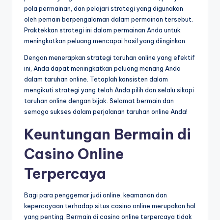
pola permainan, dan pelajari strategi yang digunakan
oleh pemain berpengalaman dalam permainan tersebut.
Praktekkan strategi ini dalam permainan Anda untuk
meningkatkan peluang mencapai hasil yang diinginkan.
Dengan menerapkan strategi taruhan online yang efektif
ini, Anda dapat meningkatkan peluang menang Anda
dalam taruhan online. Tetaplah konsisten dalam
mengikuti strategi yang telah Anda pilih dan selalu sikapi
taruhan online dengan bijak. Selamat bermain dan
semoga sukses dalam perjalanan taruhan online Anda!
Keuntungan Bermain di
Casino Online
Terpercaya
Bagi para penggemar judi online, keamanan dan
kepercayaan terhadap situs casino online merupakan hal
yang penting. Bermain di casino online terpercaya tidak