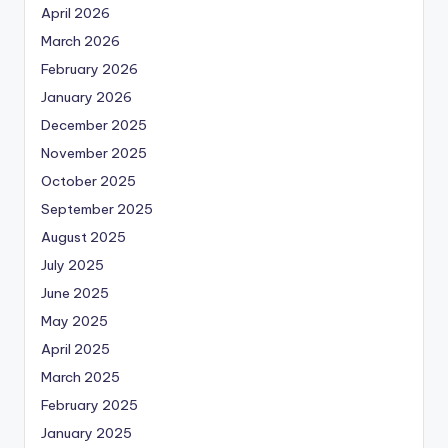
April 2026
March 2026
February 2026
January 2026
December 2025
November 2025
October 2025
September 2025
August 2025
July 2025
June 2025
May 2025
April 2025
March 2025
February 2025
January 2025