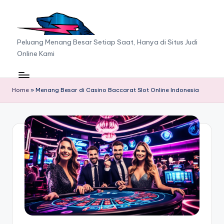
Skip
to
A
Peluang Menang Besar Setiap Saat, Hanya di Situs Judi
content
Online Kami
A
F
C
Home
»
Menang Besar di Casino Baccarat Slot Online Indonesia
G