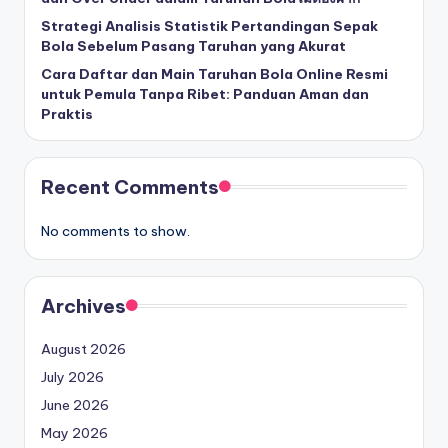
Strategi Analisis Statistik Pertandingan Sepak
Bola Sebelum Pasang Taruhan yang Akurat
Cara Daftar dan Main Taruhan Bola Online Resmi
untuk Pemula Tanpa Ribet: Panduan Aman dan
Praktis
Recent Comments
No comments to show.
Archives
August 2026
July 2026
June 2026
May 2026