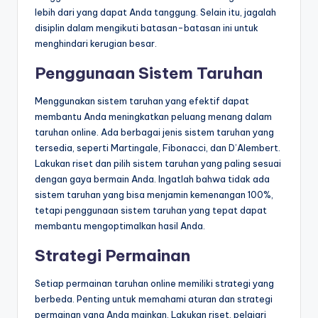
lebih dari yang dapat Anda tanggung. Selain itu, jagalah
disiplin dalam mengikuti batasan-batasan ini untuk
menghindari kerugian besar.
Penggunaan Sistem Taruhan
Menggunakan sistem taruhan yang efektif dapat
membantu Anda meningkatkan peluang menang dalam
taruhan online. Ada berbagai jenis sistem taruhan yang
tersedia, seperti Martingale, Fibonacci, dan D’Alembert.
Lakukan riset dan pilih sistem taruhan yang paling sesuai
dengan gaya bermain Anda. Ingatlah bahwa tidak ada
sistem taruhan yang bisa menjamin kemenangan 100%,
tetapi penggunaan sistem taruhan yang tepat dapat
membantu mengoptimalkan hasil Anda.
Strategi Permainan
Setiap permainan taruhan online memiliki strategi yang
berbeda. Penting untuk memahami aturan dan strategi
permainan yang Anda mainkan. Lakukan riset, pelajari