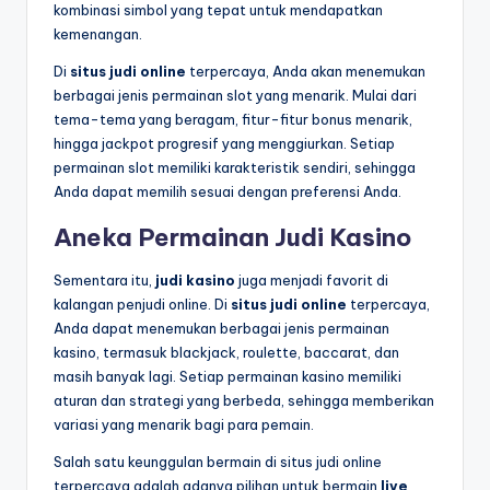
kombinasi simbol yang tepat untuk mendapatkan
kemenangan.
Di
situs judi online
terpercaya, Anda akan menemukan
berbagai jenis permainan slot yang menarik. Mulai dari
tema-tema yang beragam, fitur-fitur bonus menarik,
hingga jackpot progresif yang menggiurkan. Setiap
permainan slot memiliki karakteristik sendiri, sehingga
Anda dapat memilih sesuai dengan preferensi Anda.
Aneka Permainan Judi Kasino
Sementara itu,
judi kasino
juga menjadi favorit di
kalangan penjudi online. Di
situs judi online
terpercaya,
Anda dapat menemukan berbagai jenis permainan
kasino, termasuk blackjack, roulette, baccarat, dan
masih banyak lagi. Setiap permainan kasino memiliki
aturan dan strategi yang berbeda, sehingga memberikan
variasi yang menarik bagi para pemain.
Salah satu keunggulan bermain di situs judi online
terpercaya adalah adanya pilihan untuk bermain
live