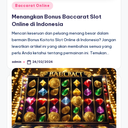
Posted
Baccarat Online
in
Menangkan Bonus Baccarat Slot
Online di Indonesia
Mencari keseruan dan peluang menang besar dalam
bermain Bonus Koitoto Slot Online di Indonesia? Jangan
lewatkan artikel ini yang akan membahas semua yang
perlu Anda ketahui tentang permainan ini. Temukan…
admin
24/02/2024
Posted
by