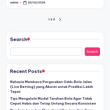
admin
20/02/2024
Posted
by
Posts
1
2
3
NEXT
PAGE
pagination
Search
Search
Recent Posts
Rahasia Membaca Pergerakan Odds Bola Jalan
(Live Betting) yang Akurat untuk Prediksi Lebih
Tepat
Tips Mengelola Modal Taruhan Bola Agar Tidak
Cepat Habis dan Tetap Untung Secara Konsisten