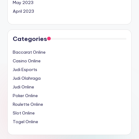
May 2023
April 2023
Categories
Baccarat Online
Casino Online
Judi Esports
Judi Olahraga
Judi Online
Poker Online
Roulette Online
Slot Online
Togel Online