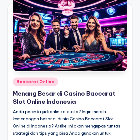
Posted
Baccarat Online
in
Menang Besar di Casino Baccarat
Slot Online Indonesia
Anda pecinta judi online olxtoto? Ingin meraih
kemenangan besar di dunia Casino Baccarat Slot
Online di Indonesia? Artikel ini akan mengupas tuntas
strategi dan tips yang bisa Anda gunakan untuk…