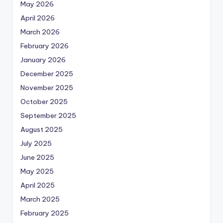
May 2026
April 2026
March 2026
February 2026
January 2026
December 2025
November 2025
October 2025
September 2025
August 2025
July 2025
June 2025
May 2025
April 2025
March 2025
February 2025