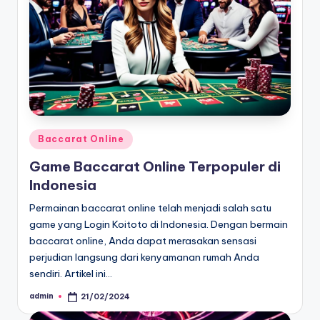
Posted
Baccarat Online
in
Game Baccarat Online Terpopuler di
Indonesia
Permainan baccarat online telah menjadi salah satu
game yang Login Koitoto di Indonesia. Dengan bermain
baccarat online, Anda dapat merasakan sensasi
perjudian langsung dari kenyamanan rumah Anda
sendiri. Artikel ini…
admin
21/02/2024
Posted
by