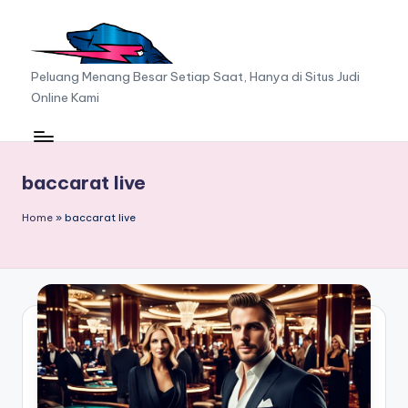
Skip
to
A
Peluang Menang Besar Setiap Saat, Hanya di Situs Judi
content
Online Kami
A
F
C
baccarat live
G
Home
»
baccarat live