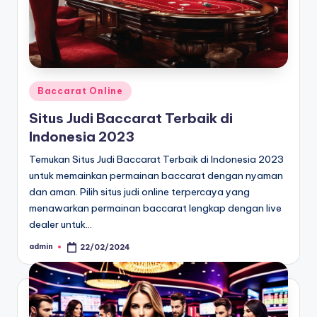
Posted
Baccarat Online
in
Situs Judi Baccarat Terbaik di
Indonesia 2023
Temukan Situs Judi Baccarat Terbaik di Indonesia 2023
untuk memainkan permainan baccarat dengan nyaman
dan aman. Pilih situs judi online terpercaya yang
menawarkan permainan baccarat lengkap dengan live
dealer untuk…
admin
22/02/2024
Posted
by