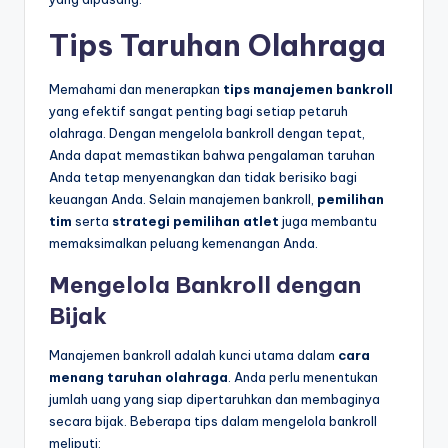
Tips Taruhan Olahraga
Memahami dan menerapkan
tips manajemen bankroll
yang efektif sangat penting bagi setiap petaruh
olahraga. Dengan mengelola bankroll dengan tepat,
Anda dapat memastikan bahwa pengalaman taruhan
Anda tetap menyenangkan dan tidak berisiko bagi
keuangan Anda. Selain manajemen bankroll,
pemilihan
tim
serta
strategi pemilihan atlet
juga membantu
memaksimalkan peluang kemenangan Anda.
Mengelola Bankroll dengan
Bijak
Manajemen bankroll adalah kunci utama dalam
cara
menang taruhan olahraga
. Anda perlu menentukan
jumlah uang yang siap dipertaruhkan dan membaginya
secara bijak. Beberapa tips dalam mengelola bankroll
meliputi: