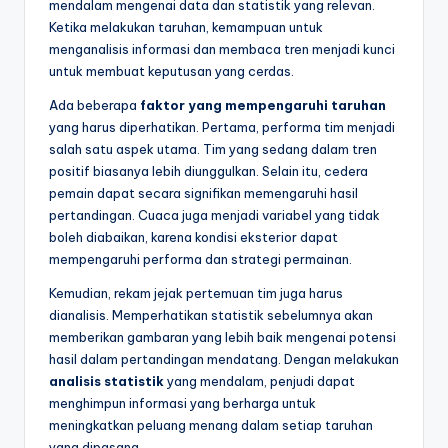
mendalam mengenai data dan statistik yang relevan.
Ketika melakukan taruhan, kemampuan untuk
menganalisis informasi dan membaca tren menjadi kunci
untuk membuat keputusan yang cerdas.
Ada beberapa
faktor yang mempengaruhi taruhan
yang harus diperhatikan. Pertama, performa tim menjadi
salah satu aspek utama. Tim yang sedang dalam tren
positif biasanya lebih diunggulkan. Selain itu, cedera
pemain dapat secara signifikan memengaruhi hasil
pertandingan. Cuaca juga menjadi variabel yang tidak
boleh diabaikan, karena kondisi eksterior dapat
mempengaruhi performa dan strategi permainan.
Kemudian, rekam jejak pertemuan tim juga harus
dianalisis. Memperhatikan statistik sebelumnya akan
memberikan gambaran yang lebih baik mengenai potensi
hasil dalam pertandingan mendatang. Dengan melakukan
analisis statistik
yang mendalam, penjudi dapat
menghimpun informasi yang berharga untuk
meningkatkan peluang menang dalam setiap taruhan
yang dipasang.