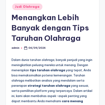
Posted
Judi Olahraga
in
Menangkan Lebih
Banyak dengan Tips
Taruhan Olahraga
admin
04/09/2024
Posted
by
Dalam dunia taruhan olahraga, banyak penjudi yang ingin
meningkatkan peluang mereka untuk menang. Dengan
menerapkan
tips taruhan olahraga
yang tepat, Anda
bisa memaksimalkan potensi kemenangan. Taruhan
olahraga melibatkan analisis yang mendalam serta
penerapan
strategi taruhan olahraga
yang sesuai,
serta pemilihan platform yang terpercaya. Dalam artikel
ini, kami akan membahas aspek-aspek penting yang
dapat membantu Anda memahami
cara menang