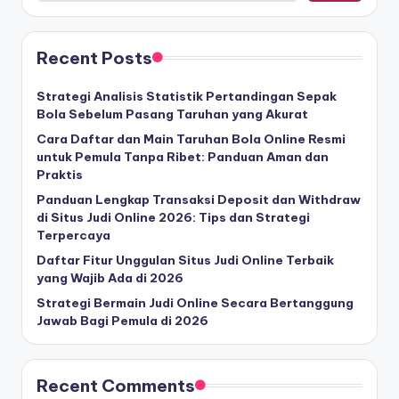
Recent Posts
Strategi Analisis Statistik Pertandingan Sepak
Bola Sebelum Pasang Taruhan yang Akurat
Cara Daftar dan Main Taruhan Bola Online Resmi
untuk Pemula Tanpa Ribet: Panduan Aman dan
Praktis
Panduan Lengkap Transaksi Deposit dan Withdraw
di Situs Judi Online 2026: Tips dan Strategi
Terpercaya
Daftar Fitur Unggulan Situs Judi Online Terbaik
yang Wajib Ada di 2026
Strategi Bermain Judi Online Secara Bertanggung
Jawab Bagi Pemula di 2026
Recent Comments