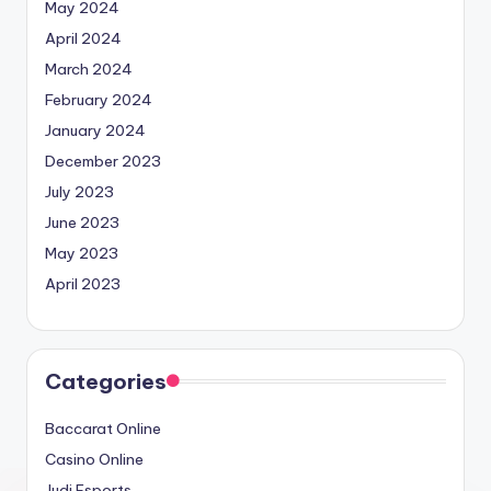
May 2024
April 2024
March 2024
February 2024
January 2024
December 2023
July 2023
June 2023
May 2023
April 2023
Categories
Baccarat Online
Casino Online
Judi Esports