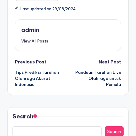
Last updated on 29/08/2024
admin
View All Posts
Post
Previous Post
Next Post
Tips Prediksi Taruhan
Panduan Taruhan Live
navigation
Olahraga Akurat
Olahraga untuk
Indonesia
Pemula
Search
Search