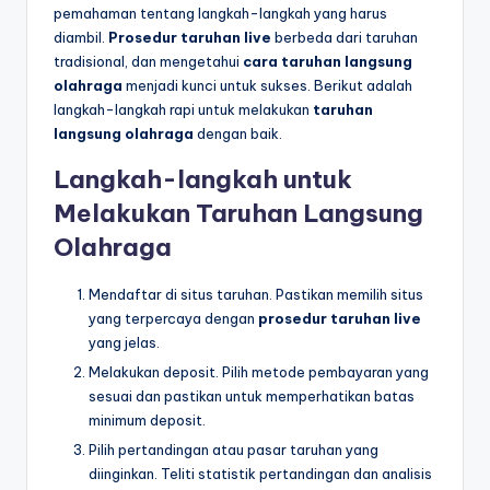
pemahaman tentang langkah-langkah yang harus
diambil.
Prosedur taruhan live
berbeda dari taruhan
tradisional, dan mengetahui
cara taruhan langsung
olahraga
menjadi kunci untuk sukses. Berikut adalah
langkah-langkah rapi untuk melakukan
taruhan
langsung olahraga
dengan baik.
Langkah-langkah untuk
Melakukan Taruhan Langsung
Olahraga
Mendaftar di situs taruhan. Pastikan memilih situs
yang terpercaya dengan
prosedur taruhan live
yang jelas.
Melakukan deposit. Pilih metode pembayaran yang
sesuai dan pastikan untuk memperhatikan batas
minimum deposit.
Pilih pertandingan atau pasar taruhan yang
diinginkan. Teliti statistik pertandingan dan analisis