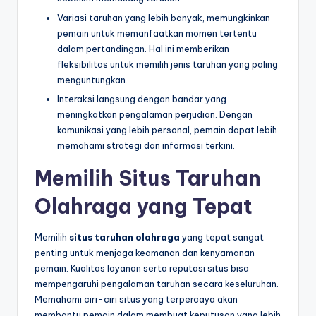
Variasi taruhan yang lebih banyak, memungkinkan
pemain untuk memanfaatkan momen tertentu
dalam pertandingan. Hal ini memberikan
fleksibilitas untuk memilih jenis taruhan yang paling
menguntungkan.
Interaksi langsung dengan bandar yang
meningkatkan pengalaman perjudian. Dengan
komunikasi yang lebih personal, pemain dapat lebih
memahami strategi dan informasi terkini.
Memilih Situs Taruhan
Olahraga yang Tepat
Memilih
situs taruhan olahraga
yang tepat sangat
penting untuk menjaga keamanan dan kenyamanan
pemain. Kualitas layanan serta reputasi situs bisa
mempengaruhi pengalaman taruhan secara keseluruhan.
Memahami ciri-ciri situs yang terpercaya akan
membantu pemain dalam membuat keputusan yang lebih