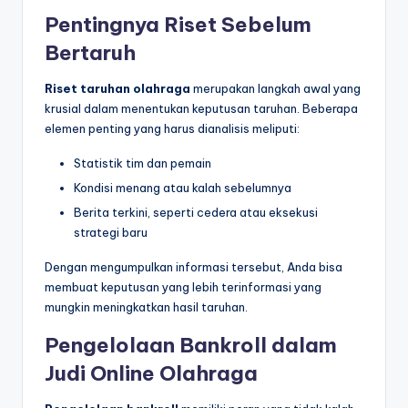
Pentingnya Riset Sebelum
Bertaruh
Riset taruhan olahraga
merupakan langkah awal yang
krusial dalam menentukan keputusan taruhan. Beberapa
elemen penting yang harus dianalisis meliputi:
Statistik tim dan pemain
Kondisi menang atau kalah sebelumnya
Berita terkini, seperti cedera atau eksekusi
strategi baru
Dengan mengumpulkan informasi tersebut, Anda bisa
membuat keputusan yang lebih terinformasi yang
mungkin meningkatkan hasil taruhan.
Pengelolaan Bankroll dalam
Judi Online Olahraga