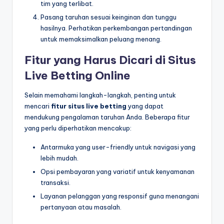
tim yang terlibat.
Pasang taruhan sesuai keinginan dan tunggu
hasilnya. Perhatikan perkembangan pertandingan
untuk memaksimalkan peluang menang.
Fitur yang Harus Dicari di Situs
Live Betting Online
Selain memahami langkah-langkah, penting untuk
mencari
fitur situs live betting
yang dapat
mendukung pengalaman taruhan Anda. Beberapa fitur
yang perlu diperhatikan mencakup:
Antarmuka yang user-friendly untuk navigasi yang
lebih mudah.
Opsi pembayaran yang variatif untuk kenyamanan
transaksi.
Layanan pelanggan yang responsif guna menangani
pertanyaan atau masalah.