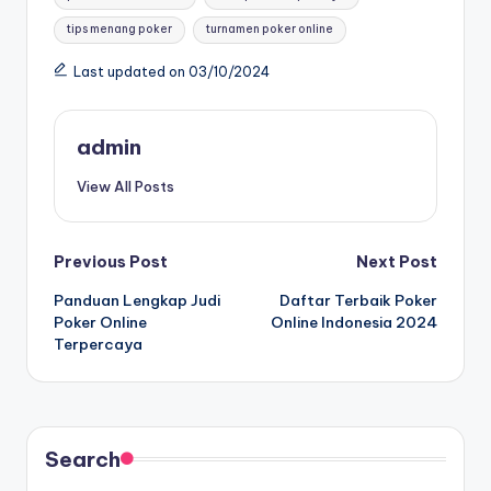
tips menang poker
turnamen poker online
Last updated on 03/10/2024
admin
View All Posts
Post
Previous Post
Next Post
Panduan Lengkap Judi
Daftar Terbaik Poker
navigation
Poker Online
Online Indonesia 2024
Terpercaya
Search