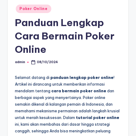
Posted
Poker Online
in
Panduan Lengkap
Cara Bermain Poker
Online
admin
08/10/2024
Posted
by
Selamat datang di
panduan lengkap poker online
!
Artikel ini dirancang untuk memberikan informasi
mendalam tentang
cara bermain poker online
dan
berbagai aspek yang menyertainya. Poker online
semakin dikenal di kalangan pemain di Indonesia, dan
memahami mekanisme permainan adalah langkah krusial
untuk meraih kesuksesan. Dalam
tutorial poker online
ini, kami akan membahas dari dasar hingga strategi
canggih, sehingga Anda bisa meningkatkan peluang