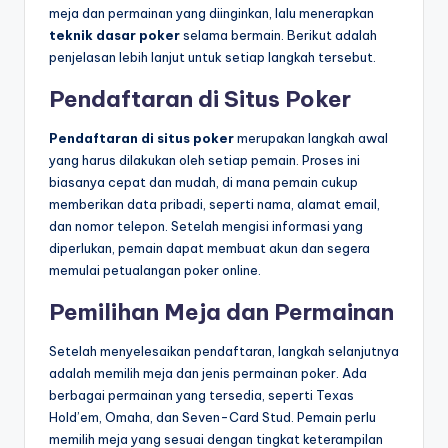
meja dan permainan yang diinginkan, lalu menerapkan
teknik dasar poker
selama bermain. Berikut adalah
penjelasan lebih lanjut untuk setiap langkah tersebut.
Pendaftaran di Situs Poker
Pendaftaran di situs poker
merupakan langkah awal
yang harus dilakukan oleh setiap pemain. Proses ini
biasanya cepat dan mudah, di mana pemain cukup
memberikan data pribadi, seperti nama, alamat email,
dan nomor telepon. Setelah mengisi informasi yang
diperlukan, pemain dapat membuat akun dan segera
memulai petualangan poker online.
Pemilihan Meja dan Permainan
Setelah menyelesaikan pendaftaran, langkah selanjutnya
adalah memilih meja dan jenis permainan poker. Ada
berbagai permainan yang tersedia, seperti Texas
Hold’em, Omaha, dan Seven-Card Stud. Pemain perlu
memilih meja yang sesuai dengan tingkat keterampilan