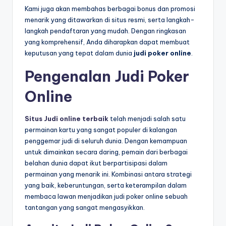
Kami juga akan membahas berbagai bonus dan promosi
menarik yang ditawarkan di situs resmi, serta langkah-
langkah pendaftaran yang mudah. Dengan ringkasan
yang komprehensif, Anda diharapkan dapat membuat
keputusan yang tepat dalam dunia
judi poker online
.
Pengenalan Judi Poker
Online
Situs Judi online terbaik
telah menjadi salah satu
permainan kartu yang sangat populer di kalangan
penggemar judi di seluruh dunia. Dengan kemampuan
untuk dimainkan secara daring, pemain dari berbagai
belahan dunia dapat ikut berpartisipasi dalam
permainan yang menarik ini. Kombinasi antara strategi
yang baik, keberuntungan, serta keterampilan dalam
membaca lawan menjadikan judi poker online sebuah
tantangan yang sangat mengasyikkan.