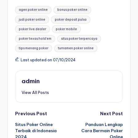
Tags:
agen poker online
bonus poker online
judi poker online
poker deposit pulsa
poker live dealer
poker mobile
poker texas hold'em
situs poker terpercaya
tips menang poker
turnamen poker online
Last updated on 07/10/2024
admin
View All Posts
Post
Previous Post
Next Post
Situs Poker Online
Panduan Lengkap
navigation
Terbaik di Indonesia
Cara Bermain Poker
2024
Online