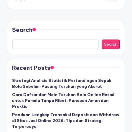
Search
Search
Recent Posts
Strategi Analisis Statistik Pertandingan Sepak
Bola Sebelum Pasang Taruhan yang Akurat
Cara Daftar dan Main Taruhan Bola Online Resmi
untuk Pemula Tanpa Ribet: Panduan Aman dan
Praktis
Panduan Lengkap Transaksi Deposit dan Withdraw
di Situs Judi Online 2026: Tips dan Strategi
Terpercaya