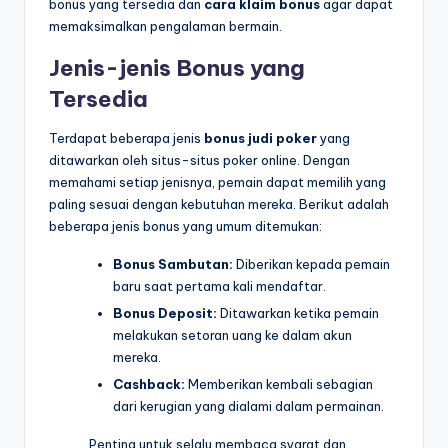
bonus yang tersedia dan
cara klaim bonus
agar dapat
memaksimalkan pengalaman bermain.
Jenis-jenis Bonus yang
Tersedia
Terdapat beberapa jenis
bonus judi poker
yang
ditawarkan oleh situs-situs poker online. Dengan
memahami setiap jenisnya, pemain dapat memilih yang
paling sesuai dengan kebutuhan mereka. Berikut adalah
beberapa jenis bonus yang umum ditemukan:
Bonus Sambutan:
Diberikan kepada pemain
baru saat pertama kali mendaftar.
Bonus Deposit:
Ditawarkan ketika pemain
melakukan setoran uang ke dalam akun
mereka.
Cashback:
Memberikan kembali sebagian
dari kerugian yang dialami dalam permainan.
Penting untuk selalu membaca syarat dan