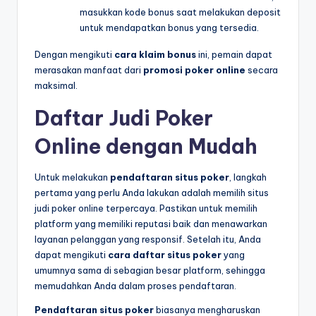
masukkan kode bonus saat melakukan deposit
untuk mendapatkan bonus yang tersedia.
Dengan mengikuti
cara klaim bonus
ini, pemain dapat
merasakan manfaat dari
promosi poker online
secara
maksimal.
Daftar Judi Poker
Online dengan Mudah
Untuk melakukan
pendaftaran situs poker
, langkah
pertama yang perlu Anda lakukan adalah memilih situs
judi poker online terpercaya. Pastikan untuk memilih
platform yang memiliki reputasi baik dan menawarkan
layanan pelanggan yang responsif. Setelah itu, Anda
dapat mengikuti
cara daftar situs poker
yang
umumnya sama di sebagian besar platform, sehingga
memudahkan Anda dalam proses pendaftaran.
Pendaftaran situs poker
biasanya mengharuskan