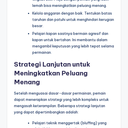
lemah bisa meningkatkan peluang menang.
Kelola anggaran dengan baik. Tentukan batas
taruhan dan patuhi untuk menghindari kerugian
besar.
Pelajari kapan saatnya bermain agresif dan
kapan untuk bertahan. Ini membantu dalam
mengambil keputusan yang lebih tepat selama
permainan.
Strategi Lanjutan untuk
Meningkatkan Peluang
Menang
Setelah menguasai dasar-dasar permainan, pemain
dapat menerapkan strategi yang lebih kompleks untuk
mengasah keterampilan. Beberapa strategi lanjutan
yang dapat dipertimbangkan adalah:
Pelajari teknik menggertak (bluffing) yang