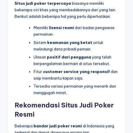
Situs judi poker terpercaya
biasanya memiliki
beberapa ciri khas yang membedakannya dari yang lain.
Berikut adalah beberapa hal yang perlu diperhatikan:
Memiliki
lisensi resmi
dari badan pengawas
permainan.
Sistem
keamanan yang ketat
untuk
melindungi data pribadi pemain.
Ulasan
positif dari pengguna
yang telah
berpengalaman bermain di situs tersebut.
Fitur
customer service yang responsif
dan
siap membantu kapan saja.
Tersedia variasi permainan yang menarik dan
menggugah minat.
Rekomendasi Situs Judi Poker
Resmi
Beberapa
bandar judi poker resmi
di Indonesia yang
terkenal dan dapat dipercaya antara lain: