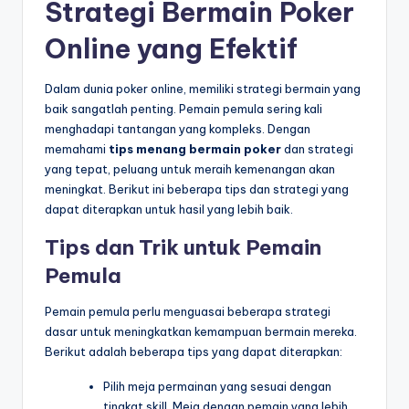
Strategi Bermain Poker
Online yang Efektif
Dalam dunia poker online, memiliki strategi bermain yang
baik sangatlah penting. Pemain pemula sering kali
menghadapi tantangan yang kompleks. Dengan
memahami
tips menang bermain poker
dan strategi
yang tepat, peluang untuk meraih kemenangan akan
meningkat. Berikut ini beberapa tips dan strategi yang
dapat diterapkan untuk hasil yang lebih baik.
Tips dan Trik untuk Pemain
Pemula
Pemain pemula perlu menguasai beberapa strategi
dasar untuk meningkatkan kemampuan bermain mereka.
Berikut adalah beberapa tips yang dapat diterapkan:
Pilih meja permainan yang sesuai dengan
tingkat skill. Meja dengan pemain yang lebih