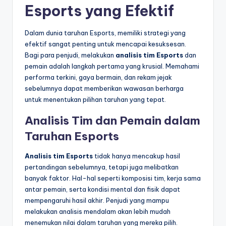
Esports yang Efektif
Dalam dunia taruhan Esports, memiliki strategi yang
efektif sangat penting untuk mencapai kesuksesan.
Bagi para penjudi, melakukan
analisis tim Esports
dan
pemain adalah langkah pertama yang krusial. Memahami
performa terkini, gaya bermain, dan rekam jejak
sebelumnya dapat memberikan wawasan berharga
untuk menentukan pilihan taruhan yang tepat.
Analisis Tim dan Pemain dalam
Taruhan Esports
Analisis tim Esports
tidak hanya mencakup hasil
pertandingan sebelumnya, tetapi juga melibatkan
banyak faktor. Hal-hal seperti komposisi tim, kerja sama
antar pemain, serta kondisi mental dan fisik dapat
mempengaruhi hasil akhir. Penjudi yang mampu
melakukan analisis mendalam akan lebih mudah
menemukan nilai dalam taruhan yang mereka pilih.