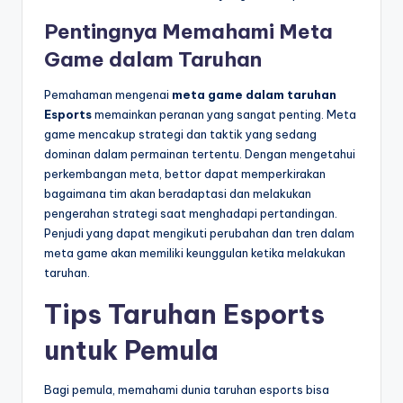
Pentingnya Memahami Meta
Game dalam Taruhan
Pemahaman mengenai
meta game dalam taruhan
Esports
memainkan peranan yang sangat penting. Meta
game mencakup strategi dan taktik yang sedang
dominan dalam permainan tertentu. Dengan mengetahui
perkembangan meta, bettor dapat memperkirakan
bagaimana tim akan beradaptasi dan melakukan
pengerahan strategi saat menghadapi pertandingan.
Penjudi yang dapat mengikuti perubahan dan tren dalam
meta game akan memiliki keunggulan ketika melakukan
taruhan.
Tips Taruhan Esports
untuk Pemula
Bagi pemula, memahami dunia taruhan esports bisa