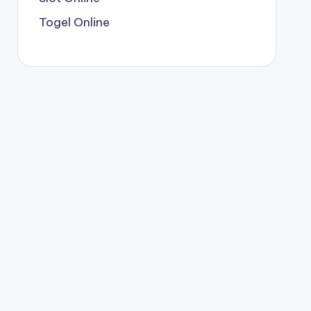
Togel Online