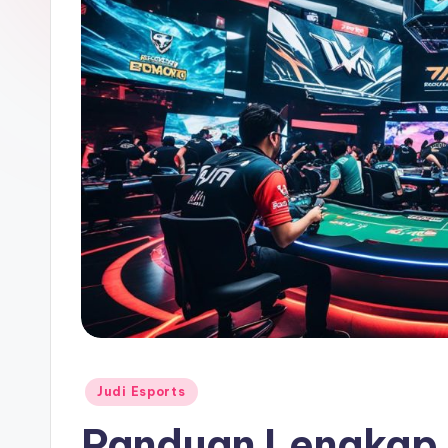
Posted
Judi Esports
in
Panduan Lengkap P