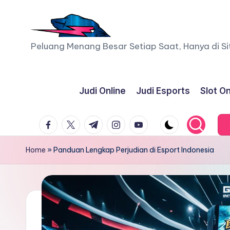
Skip
to
A
Peluang Menang Besar Setiap Saat, Hanya di Sit
content
A
F
Judi Online
Judi Esports
Slot On
C
facebook.com
twitter.com
t.me
instagram.com
youtube.com
G
Home
»
Panduan Lengkap Perjudian di Esport Indonesia