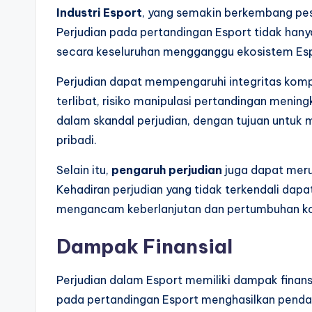
Industri Esport
, yang semakin berkembang pesa
Perjudian pada pertandingan Esport tidak hany
secara keseluruhan mengganggu ekosistem Esp
Perjudian dapat mempengaruhi integritas kompe
terlibat, risiko manipulasi pertandingan mening
dalam skandal perjudian, dengan tujuan untuk 
pribadi.
Selain itu,
pengaruh perjudian
juga dapat meru
Kehadiran perjudian yang tidak terkendali dap
mengancam keberlanjutan dan pertumbuhan ko
Dampak Finansial
Perjudian dalam Esport memiliki dampak finansi
pada pertandingan Esport menghasilkan pendap