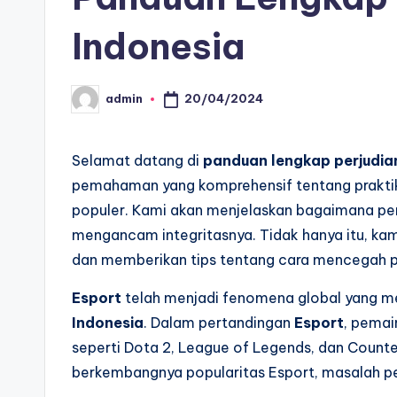
Indonesia
20/04/2024
admin
Posted
by
Selamat datang di
panduan lengkap
perjudia
pemahaman yang komprehensif tentang praktik
populer. Kami akan menjelaskan bagaimana pe
mengancam integritasnya. Tidak hanya itu, k
dan memberikan tips tentang cara mencegah pra
Esport
telah menjadi fenomena global yang 
Indonesia
. Dalam pertandingan
Esport
, pemai
seperti Dota 2, League of Legends, dan Counte
berkembangnya popularitas Esport, masalah pe