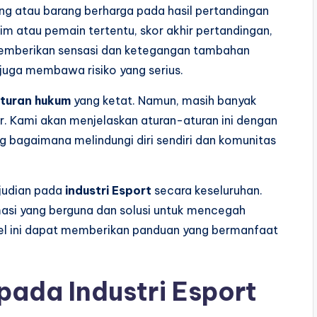
ng atau barang berharga pada hasil pertandingan
tim atau pemain tertentu, skor akhir pertandingan,
t memberikan sensasi dan ketegangan tambahan
juga membawa risiko yang serius.
turan hukum
yang ketat. Namun, masih banyak
ayar. Kami akan menjelaskan aturan-aturan ini dengan
 bagaimana melindungi diri sendiri dan komunitas
judian pada
industri Esport
secara keseluruhan.
masi yang berguna dan solusi untuk mencegah
kel ini dapat memberikan panduan yang bermanfaat
pada Industri Esport