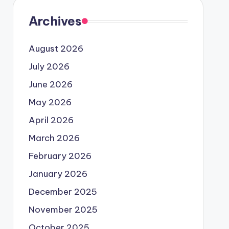
Archives
August 2026
July 2026
June 2026
May 2026
April 2026
March 2026
February 2026
January 2026
December 2025
November 2025
October 2025