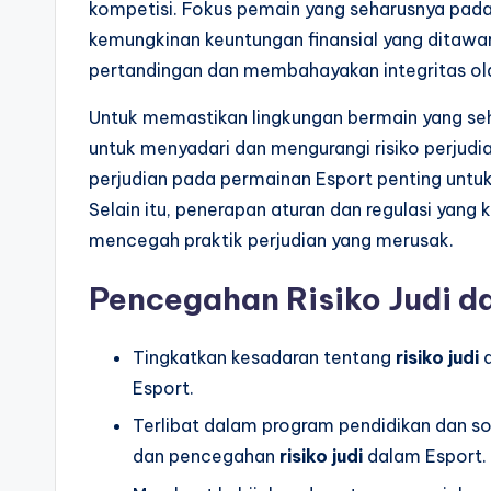
kompetisi. Fokus pemain yang seharusnya pada k
kemungkinan keuntungan finansial yang ditawark
pertandingan dan membahayakan integritas ol
Untuk memastikan lingkungan bermain yang seh
untuk menyadari dan mengurangi risiko perjudi
perjudian pada permainan Esport penting untu
Selain itu, penerapan aturan dan regulasi yan
mencegah praktik perjudian yang merusak.
Pencegahan Risiko Judi d
Tingkatkan kesadaran tentang
risiko judi
d
Esport.
Terlibat dalam program pendidikan dan s
dan pencegahan
risiko judi
dalam Esport.