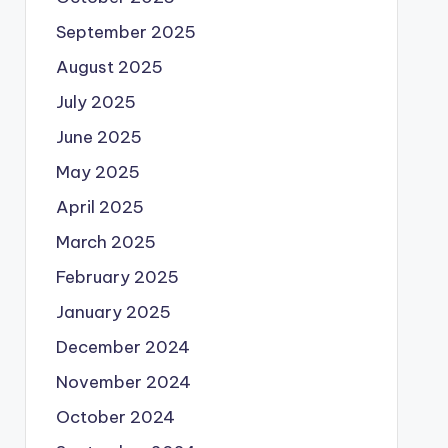
September 2025
August 2025
July 2025
June 2025
May 2025
April 2025
March 2025
February 2025
January 2025
December 2024
November 2024
October 2024