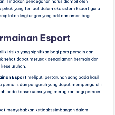
an. Tindakan pencegahan harus diambil oleh
pihak yang terlibat dalam ekosistem Esport guna
ciptakan lingkungan yang adil dan aman bagi
ermainan Esport
iki risiko yang signifikan bagi para pemain dan
tidak sehat dapat merusak pengalaman bermain dan
 keseluruhan.
ainan Esport
meliputi pertaruhan uang pada hasil
idu pemain, dan pengaruh yang dapat mempengaruhi
rah pada konsekuensi yang merugikan bagi pemain
pat menyebabkan ketidakseimbangan dalam