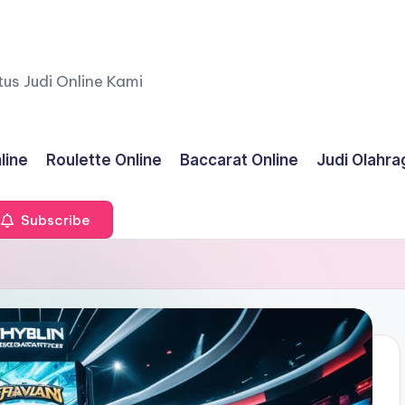
us Judi Online Kami
line
Roulette Online
Baccarat Online
Judi Olahra
Subscribe