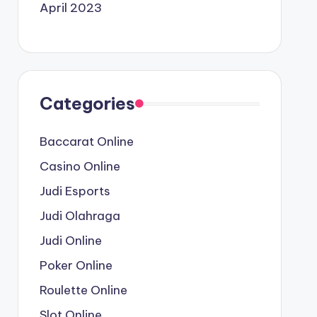
April 2023
Categories
Baccarat Online
Casino Online
Judi Esports
Judi Olahraga
Judi Online
Poker Online
Roulette Online
Slot Online