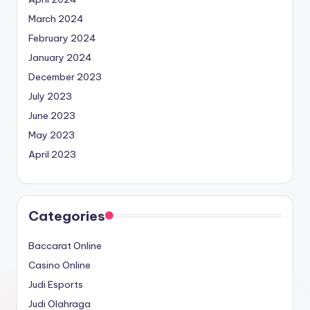
March 2024
February 2024
January 2024
December 2023
July 2023
June 2023
May 2023
April 2023
Categories
Baccarat Online
Casino Online
Judi Esports
Judi Olahraga