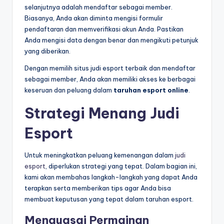
selanjutnya adalah mendaftar sebagai member.
Biasanya, Anda akan diminta mengisi formulir
pendaftaran dan memverifikasi akun Anda. Pastikan
Anda mengisi data dengan benar dan mengikuti petunjuk
yang diberikan.
Dengan memilih situs judi esport terbaik dan mendaftar
sebagai member, Anda akan memiliki akses ke berbagai
keseruan dan peluang dalam
taruhan esport online
.
Strategi Menang Judi
Esport
Untuk meningkatkan peluang kemenangan dalam
judi
esport
, diperlukan strategi yang tepat. Dalam bagian ini,
kami akan membahas langkah-langkah yang dapat Anda
terapkan serta memberikan tips agar Anda bisa
membuat keputusan yang tepat dalam taruhan esport.
Menguasai Permainan