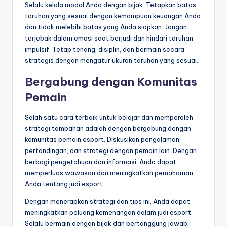
Selalu kelola modal Anda dengan bijak. Tetapkan batas
taruhan yang sesuai dengan kemampuan keuangan Anda
dan tidak melebihi batas yang Anda siapkan. Jangan
terjebak dalam emosi saat berjudi dan hindari taruhan
impulsif. Tetap tenang, disiplin, dan bermain secara
strategis dengan mengatur ukuran taruhan yang sesuai.
Bergabung dengan Komunitas
Pemain
Salah satu cara terbaik untuk belajar dan memperoleh
strategi tambahan adalah dengan bergabung dengan
komunitas pemain esport. Diskusikan pengalaman,
pertandingan, dan strategi dengan pemain lain. Dengan
berbagi pengetahuan dan informasi, Anda dapat
memperluas wawasan dan meningkatkan pemahaman
Anda tentang judi esport.
Dengan menerapkan strategi dan tips ini, Anda dapat
meningkatkan peluang kemenangan dalam judi esport.
Selalu bermain dengan bijak dan bertanggung jawab.