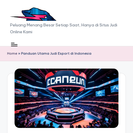
Skip
to
A
Peluang Menang Besar Setiap Saat, Hanya di Situs Judi
content
Online Kami
A
F
C
Home
»
Panduan Utama Judi Esport di Indonesia
G