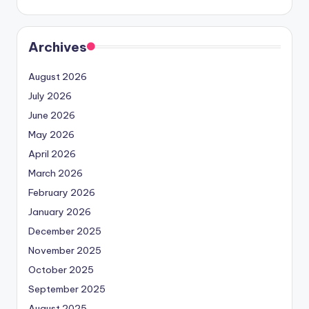
Archives
August 2026
July 2026
June 2026
May 2026
April 2026
March 2026
February 2026
January 2026
December 2025
November 2025
October 2025
September 2025
August 2025