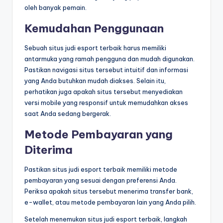
oleh banyak pemain.
Kemudahan Penggunaan
Sebuah situs judi esport terbaik harus memiliki
antarmuka yang ramah pengguna dan mudah digunakan.
Pastikan navigasi situs tersebut intuitif dan informasi
yang Anda butuhkan mudah diakses. Selain itu,
perhatikan juga apakah situs tersebut menyediakan
versi mobile yang responsif untuk memudahkan akses
saat Anda sedang bergerak.
Metode Pembayaran yang
Diterima
Pastikan situs judi esport terbaik memiliki metode
pembayaran yang sesuai dengan preferensi Anda.
Periksa apakah situs tersebut menerima transfer bank,
e-wallet, atau metode pembayaran lain yang Anda pilih.
Setelah menemukan situs judi esport terbaik, langkah