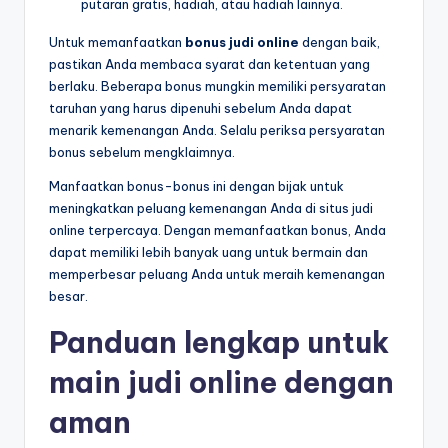
putaran gratis, hadiah, atau hadiah lainnya.
Untuk memanfaatkan
bonus judi online
dengan baik,
pastikan Anda membaca syarat dan ketentuan yang
berlaku. Beberapa bonus mungkin memiliki persyaratan
taruhan yang harus dipenuhi sebelum Anda dapat
menarik kemenangan Anda. Selalu periksa persyaratan
bonus sebelum mengklaimnya.
Manfaatkan bonus-bonus ini dengan bijak untuk
meningkatkan peluang kemenangan Anda di situs judi
online terpercaya. Dengan memanfaatkan bonus, Anda
dapat memiliki lebih banyak uang untuk bermain dan
memperbesar peluang Anda untuk meraih kemenangan
besar.
Panduan lengkap untuk
main judi online dengan
aman