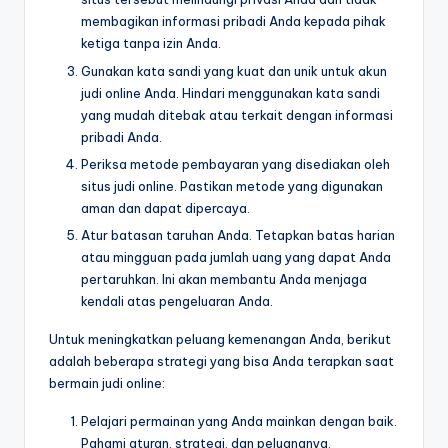
membagikan informasi pribadi Anda kepada pihak
ketiga tanpa izin Anda.
Gunakan kata sandi yang kuat dan unik untuk akun
judi online Anda. Hindari menggunakan kata sandi
yang mudah ditebak atau terkait dengan informasi
pribadi Anda.
Periksa metode pembayaran yang disediakan oleh
situs judi online. Pastikan metode yang digunakan
aman dan dapat dipercaya.
Atur batasan taruhan Anda. Tetapkan batas harian
atau mingguan pada jumlah uang yang dapat Anda
pertaruhkan. Ini akan membantu Anda menjaga
kendali atas pengeluaran Anda.
Untuk meningkatkan peluang kemenangan Anda, berikut
adalah beberapa strategi yang bisa Anda terapkan saat
bermain judi online:
Pelajari permainan yang Anda mainkan dengan baik.
Pahami aturan, strategi, dan peluangnya.