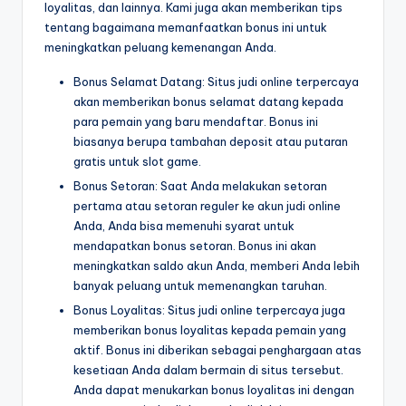
loyalitas, dan lainnya. Kami juga akan memberikan tips
tentang bagaimana memanfaatkan bonus ini untuk
meningkatkan peluang kemenangan Anda.
Bonus Selamat Datang: Situs judi online terpercaya
akan memberikan bonus selamat datang kepada
para pemain yang baru mendaftar. Bonus ini
biasanya berupa tambahan deposit atau putaran
gratis untuk slot game.
Bonus Setoran: Saat Anda melakukan setoran
pertama atau setoran reguler ke akun judi online
Anda, Anda bisa memenuhi syarat untuk
mendapatkan bonus setoran. Bonus ini akan
meningkatkan saldo akun Anda, memberi Anda lebih
banyak peluang untuk memenangkan taruhan.
Bonus Loyalitas: Situs judi online terpercaya juga
memberikan bonus loyalitas kepada pemain yang
aktif. Bonus ini diberikan sebagai penghargaan atas
kesetiaan Anda dalam bermain di situs tersebut.
Anda dapat menukarkan bonus loyalitas ini dengan