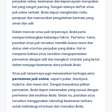
perjudian online, keamanan dan kepercayaan merupakan
hal yang sangat penting. Dengan adanya daftar situs
judi online terbaik, Anda dapat menghindari risiko
penipuan dan memastikan pengalaman bermain yang
aman dan adil.
Dalam mencari situs judi terpercaya, Anda perlu
mempertimbangkan beberapa faktor. Pertama-tama,
pastikan situs judi tersebut memiliki lisensi resmi dan
diatur oleh otoritas perjudian yang diakui. Hal ini
menjamin bahwa situs tersebut mengoperasikan
permainan dengan adil dan mengikuti standar yang ketat
dalam menjaga keamanan data pribadi Anda.
Situs judi terpercaya juga menawarkan berbagai jenis
permainan judi online
, seperti poker, blackjack,
roulette, dan mesin slot. Dengan banyaknya pilihan
permainan, Anda dapat menemukan yang sesuai dengan
preferensi dan keahlian Anda. Selain itu, pastikan situs
tersebut menggunakan teknologi keamanan terbaru
untuk melindungi informasi dan transaksi Anda.